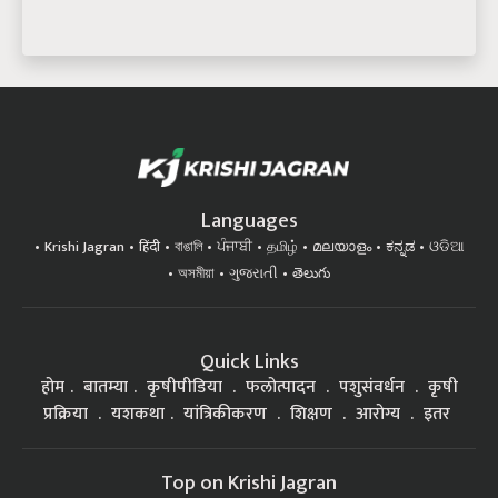
Languages
Krishi Jagran
हिंदी
বাঙালি
ਪੰਜਾਬੀ
தமிழ்
മലയാളം
ಕನ್ನಡ
ଓଡିଆ
অসমীয়া
ગુજરાતી
తెలుగు
Quick Links
होम
बातम्या
कृषीपीडिया
फलोत्पादन
पशुसंवर्धन
कृषी
प्रक्रिया
यशकथा
यांत्रिकीकरण
शिक्षण
आरोग्य
इतर
Top on Krishi Jagran