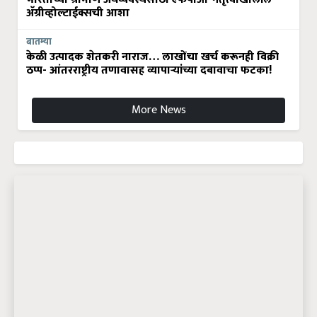
अ‍ॅग्रीव्होल्टाईक्सची आशा
बातम्या
केळी उत्पादक शेतकरी नाराज… लाखोंचा खर्च करूनही विक्री
ठप्प- आंतरराष्ट्रीय तणावासह व्यापाऱ्यांच्या दबावाचा फटका!
More News