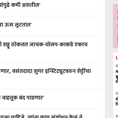
्यांपुढे कमी असतील'
ंचा ऊस लुटतात'
ंनी शड्डू ठोकला! जाचक-घोलप-काकडे एकाच
ब
 वसंतदादा शुगर इन्स्टिट्यूटवरुन शेट्टींचा
म
ध
श
य
स वाहतूक बंद पाडणार'
श
व
काढला पाहिजे, त्यांना काय संशोधन केलं ते
ब