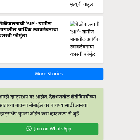
शेळीपालनाची ‘SIP’- ग्रामीण
भागातील आर्थिक स्वावलंबनाचा
यशस्वी फॉर्मुला
More Stories
आम्ही व्हाट्सअप वर आहोत. देशभरातील शेतीविषयीच्या
आताच्या बातम्या मोबाईल वर वाचण्यासाठी आमचा
व्हाट्सअँप ग्रुपला जॉईन करा.व्हाट्सएप से जुड़ें.
Join on WhatsApp