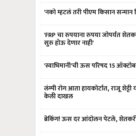
'नको म्हटलं तरी पीएम किसान सन्मान न
'FRP चा रुपयाना रुपया जोपर्यत शेतकऱ
सुरु होऊ देणार नाही'
'स्वाभिमानी'ची ऊस परिषद 15 ऑक्टो
लंम्पी रोग आता हायकोर्टात, राजू शेट्ट
केली दाखल
ब्रेकिंग! ऊस दर आंदोलन पेटले, शेतकर