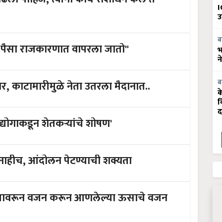
I
उ
ब
ाच पैसा राजकारणात वापरला जातो"
भ
न
ब
काटामारीमुळे नेता उतरला मैदानात..
क
व
द
योगाकडून शेतकऱ्यांचे शोषण'
ाहीच, आंदोलन पेटण्याची शक्यता
ट्यावरून वजन करून आणलेल्या ऊसाचे वजन