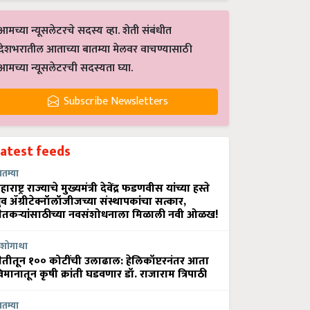
आमच्या न्यूसलेटरचे सदस्य व्हा. शेती संबंधीत
देशभरातील आताच्या बातम्या मेलवर वाचण्यासाठी
आमच्या न्यूसलेटरची सदस्यता घ्या.
Subscribe Newsletters
Latest feeds
ातम्या
हाराष्ट्र राज्याचे मुख्यमंत्री देवेंद्र फडणवीस यांच्या हस्ते
्रुव ॲग्रीटेक्नॉलॉजीजच्या संस्थापकांचा सत्कार,
ेतकऱ्यांसाठीच्या नवसंशोधनाला मिळाली नवी ओळख!
शोगाथा
ेतीतून १०० कोटींची उलाढाल: हेलिकॉप्टरनंतर आता
िमानातून कृषी क्रांती घडवणार डॉ. राजाराम त्रिपाठी
ातम्या