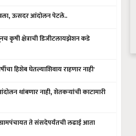
पेटवला, ऊसदर आंदोलन पेटले..
ठीतूनच कृषी क्षेत्राची डिजीटलायझेशन कडे
वर्षीचा हिशेब घेतल्याशिवाय राहणार नाही'
त आंदोलन थांबणार नाही, शेतकऱ्यांची काटामारी
रामपंचायत ते संसदेपर्यंतची लढाई आता