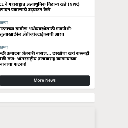
CL ने महाराष्ट्रात अत्याधुनिक विद्राव्य खते (NPK)
त्पादन प्रकल्पाचे उद्घाटन केले
ातम्या
ारताच्या ग्रामीण अर्थव्यवस्थेसाठी एफपीओ-
ेतृत्वाखालील अ‍ॅग्रीव्होल्टाईक्सची आशा
ातम्या
ेळी उत्पादक शेतकरी नाराज… लाखोंचा खर्च करूनही
िक्री ठप्प- आंतरराष्ट्रीय तणावासह व्यापाऱ्यांच्या
बावाचा फटका!
More News