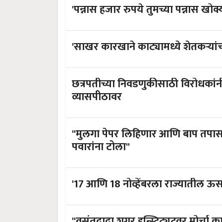
'पन्नास हजार रुपये तुमच्या पन्नास खोक
'साखर कारखाने काट्यामध्ये शेतकऱ्या
छत्रपतीच्या निवडणुकीसाठी विरोधका
व्यासपीठावर
"मुलगा पेपर लिहिणार आणि बाप तपासणार,
पवारांना टोला"
'17 आणि 18 नोव्हेंबरला राज्यातील ऊ
"वसंतदादा शुगर इन्स्टिट्यूटवर मोर्चा 