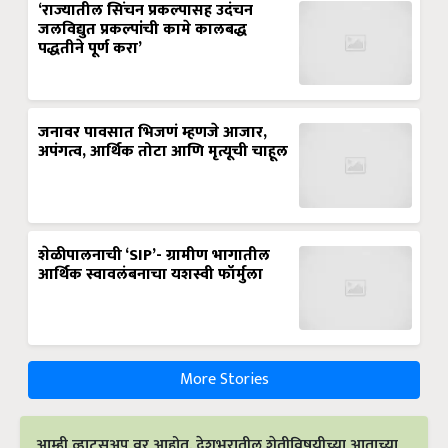
‘राज्यातील सिंचन प्रकल्पासह उदंचन
जलविद्युत प्रकल्पांची कामे कालबद्ध
पद्धतीने पूर्ण करा’
जनावर पावसात भिजणं म्हणजे आजार,
अपंगत्व, आर्थिक तोटा आणि मृत्यूची चाहूल
शेळीपालनाची ‘SIP’- ग्रामीण भागातील
आर्थिक स्वावलंबनाचा यशस्वी फॉर्मुला
More Stories
आम्ही व्हाट्सअप वर आहोत. देशभरातील शेतीविषयीच्या आताच्या