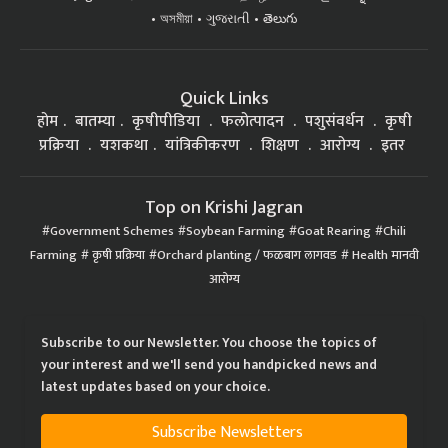
অসমীয়া
ગુજરાતી
తెలుగు
Quick Links
होम
बातम्या
कृषीपीडिया
फलोत्पादन
पशुसंवर्धन
कृषी
प्रक्रिया
यशकथा
यांत्रिकीकरण
शिक्षण
आरोग्य
इतर
Top on Krishi Jagran
Government Schemes
Soybean Farming
Goat Rearing
Chili
Farming
कृषी प्रक्रिया
Orchard planting / फळबाग लागवड
Health मानवी
आरोग्य
Subscribe to our Newsletter. You choose the topics of
your interest and we'll send you handpicked news and
latest updates based on your choice.
Subscribe Newsletters