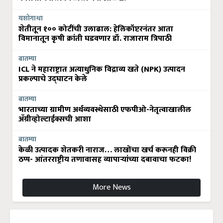
यशोगाथा
शेतीतून १०० कोटींची उलाढाल: हेलिकॉप्टरनंतर आता
विमानातून कृषी क्रांती घडवणार डॉ. राजाराम त्रिपाठी
बातम्या
ICL ने महाराष्ट्रात अत्याधुनिक विद्राव्य खते (NPK) उत्पादन
प्रकल्पाचे उद्घाटन केले
बातम्या
भारताच्या ग्रामीण अर्थव्यवस्थेसाठी एफपीओ-नेतृत्वाखालील
अ‍ॅग्रीव्होल्टाईक्सची आशा
बातम्या
केळी उत्पादक शेतकरी नाराज… लाखोंचा खर्च करूनही विक्री
ठप्प- आंतरराष्ट्रीय तणावासह व्यापाऱ्यांच्या दबावाचा फटका!
More News