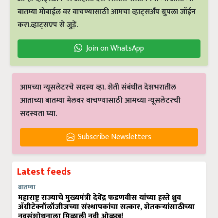
बातम्या मोबाईल वर वाचण्यासाठी आमचा व्हाट्सअँप ग्रुपला जॉईन
करा.व्हाट्सएप से जुड़ें.
Join on WhatsApp
आमच्या न्यूसलेटरचे सदस्य व्हा. शेती संबंधीत देशभरातील
आताच्या बातम्या मेलवर वाचण्यासाठी आमच्या न्यूसलेटरची
सदस्यता घ्या.
Subscribe Newsletters
Latest feeds
बातम्या
महाराष्ट्र राज्याचे मुख्यमंत्री देवेंद्र फडणवीस यांच्या हस्ते ध्रुव
ॲग्रीटेक्नॉलॉजीजच्या संस्थापकांचा सत्कार, शेतकऱ्यांसाठीच्या
नवसंशोधनाला मिळाली नवी ओळख!