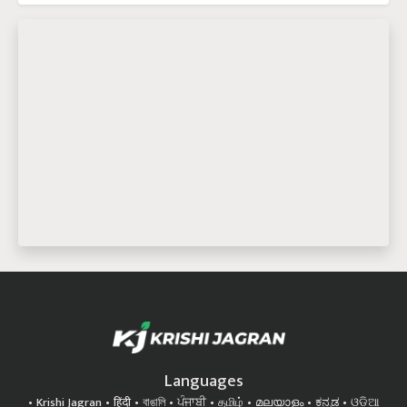
Languages
Krishi Jagran
हिंदी
বাঙালি
ਪੰਜਾਬੀ
தமிழ்
മലയാളം
ಕನ್ನಡ
ଓଡିଆ