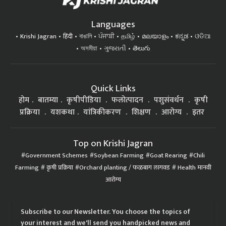
Languages
Krishi Jagran
हिंदी
বাঙালি
ਪੰਜਾਬੀ
தமிழ்
മലയാളം
ಕನ್ನಡ
ଓଡିଆ
অসমীয়া
ગુજરાતી
తెలుగు
Quick Links
होम
बातम्या
कृषीपीडिया
फलोत्पादन
पशुसंवर्धन
कृषी
प्रक्रिया
यशकथा
यांत्रिकीकरण
शिक्षण
आरोग्य
इतर
Top on Krishi Jagran
Government Schemes
Soybean Farming
Goat Rearing
Chili
Farming
कृषी प्रक्रिया
Orchard planting / फळबाग लागवड
Health मानवी
आरोग्य
Subscribe to our Newsletter. You choose the topics of
your interest and we'll send you handpicked news and