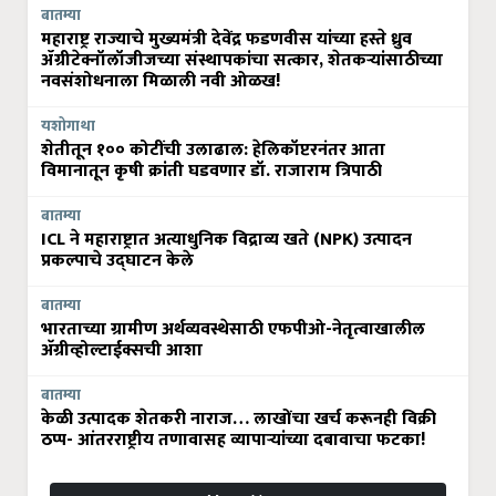
बातम्या
महाराष्ट्र राज्याचे मुख्यमंत्री देवेंद्र फडणवीस यांच्या हस्ते ध्रुव
ॲग्रीटेक्नॉलॉजीजच्या संस्थापकांचा सत्कार, शेतकऱ्यांसाठीच्या
नवसंशोधनाला मिळाली नवी ओळख!
यशोगाथा
शेतीतून १०० कोटींची उलाढाल: हेलिकॉप्टरनंतर आता
विमानातून कृषी क्रांती घडवणार डॉ. राजाराम त्रिपाठी
बातम्या
ICL ने महाराष्ट्रात अत्याधुनिक विद्राव्य खते (NPK) उत्पादन
प्रकल्पाचे उद्घाटन केले
बातम्या
भारताच्या ग्रामीण अर्थव्यवस्थेसाठी एफपीओ-नेतृत्वाखालील
अ‍ॅग्रीव्होल्टाईक्सची आशा
बातम्या
केळी उत्पादक शेतकरी नाराज… लाखोंचा खर्च करूनही विक्री
ठप्प- आंतरराष्ट्रीय तणावासह व्यापाऱ्यांच्या दबावाचा फटका!