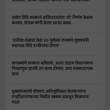
दिवसात; यांच्या गळ्यात पडणार मंत्री पदाची माळ?
अखेर शिंदे सरकाने अजितदादांचा 'तो' निर्णय ठेवला
कायम, शेतकऱ्यांनी केला आनंद व्यक्त..
'तारीख लक्षात ठेवा 30 जुलैला राज्याचे मुख्यमंत्री
एकनाथ शिंदे राजीनामा देणार'
सगळ्यांचे सरकार बघितले, आता उद्याच विधानसभा
निवडणुक झाली तर काय होणार, बघा धक्कादायक
कल
मुख्यमंत्र्यांची घोषणा: अतिवृष्टीग्रस्त शेतकर्‍यांना
एनडीआरएफच्या निधीत रक्कम वाढवून मिळणार
मदत