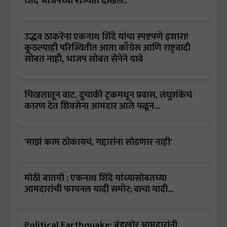
शिंदे भाजपच्या राज्यात दाखल..
उद्धव ठाकरेंना एकनाथ शिंदे यांचा स्पष्टपणे इशारा!
कुठल्याही परिस्थितीत आता काँग्रेस आणि राष्ट्रवादी
सोबत नाही, भाजप सोबत सेनेने यावे
चिखलातून वाट, दुचाकी ट्रकमधून प्रवास, लंघुशंकेचं
कारण देत शिवसेना आमदार आले पळून...
'माझं काम ठोकायचं, गद्दारांना सोडणार नाही'
मोठी बातमी : एकनाथ शिंदे यांच्यासोबतच्या
आमदारांची फायनल यादी समोर; वाचा यादी...
Political Earthquake: बंडखोर आमदारांनी