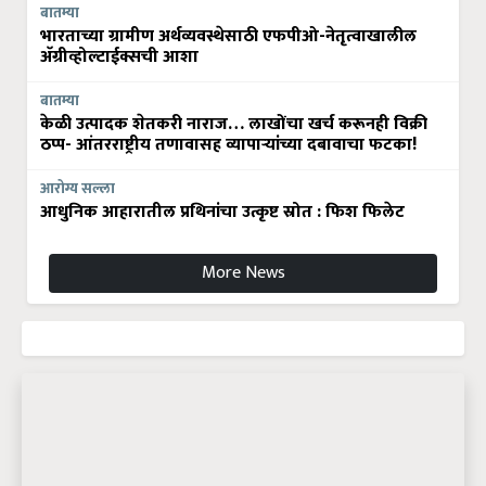
बातम्या
भारताच्या ग्रामीण अर्थव्यवस्थेसाठी एफपीओ-नेतृत्वाखालील
अ‍ॅग्रीव्होल्टाईक्सची आशा
बातम्या
केळी उत्पादक शेतकरी नाराज… लाखोंचा खर्च करूनही विक्री
ठप्प- आंतरराष्ट्रीय तणावासह व्यापाऱ्यांच्या दबावाचा फटका!
आरोग्य सल्ला
आधुनिक आहारातील प्रथिनांचा उत्कृष्ट स्रोत : फिश फिलेट
More News