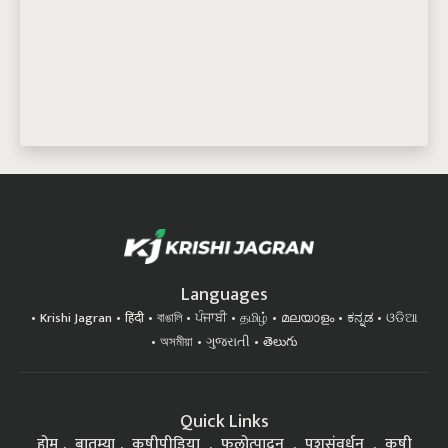
Languages
Krishi Jagran
हिंदी
বাঙালি
ਪੰਜਾਬੀ
தமிழ்
മലയാളം
ಕನ್ನಡ
ଓଡିଆ
অসমীয়া
ગુજરાતી
తెలుగు
Quick Links
होम
बातम्या
कृषीपीडिया
फलोत्पादन
पशुसंवर्धन
कृषी