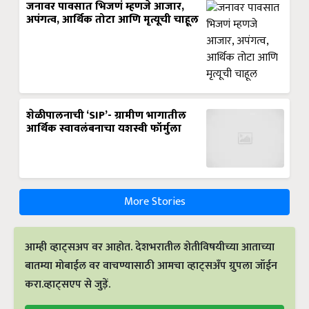
जनावर पावसात भिजणं म्हणजे आजार,
अपंगत्व, आर्थिक तोटा आणि मृत्यूची चाहूल
शेळीपालनाची ‘SIP’- ग्रामीण भागातील
आर्थिक स्वावलंबनाचा यशस्वी फॉर्मुला
More Stories
आम्ही व्हाट्सअप वर आहोत. देशभरातील शेतीविषयीच्या आताच्या
बातम्या मोबाईल वर वाचण्यासाठी आमचा व्हाट्सअँप ग्रुपला जॉईन
करा.व्हाट्सएप से जुड़ें.