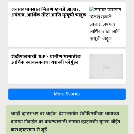
जनावर पावसात भिजणं म्हणजे आजार,
अपंगत्व, आर्थिक तोटा आणि मृत्यूची चाहूल
शेळीपालनाची ‘SIP’- ग्रामीण भागातील
आर्थिक स्वावलंबनाचा यशस्वी फॉर्मुला
More Stories
आम्ही व्हाट्सअप वर आहोत. देशभरातील शेतीविषयीच्या आताच्या
बातम्या मोबाईल वर वाचण्यासाठी आमचा व्हाट्सअँप ग्रुपला जॉईन
करा.व्हाट्सएप से जुड़ें.