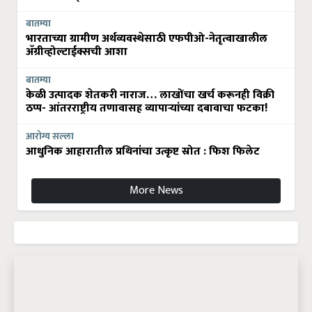
बातम्या
भारताच्या ग्रामीण अर्थव्यवस्थेसाठी एफपीओ-नेतृत्वाखालील
अ‍ॅग्रीव्होल्टाईक्सची आशा
बातम्या
केळी उत्पादक शेतकरी नाराज… लाखोंचा खर्च करूनही विक्री
ठप्प- आंतरराष्ट्रीय तणावासह व्यापाऱ्यांच्या दबावाचा फटका!
आरोग्य सल्ला
आधुनिक आहारातील प्रथिनांचा उत्कृष्ट स्रोत : फिश फिलेट
More News