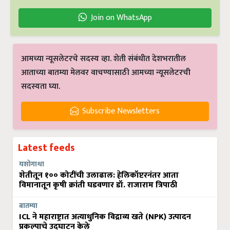
Join on WhatsApp
आमच्या न्यूसलेटरचे सदस्य व्हा. शेती संबंधीत देशभरातील
आताच्या बातम्या मेलवर वाचण्यासाठी आमच्या न्यूसलेटरची
सदस्यता घ्या.
Subscribe Newsletters
Latest feeds
यशोगाथा
शेतीतून १०० कोटींची उलाढाल: हेलिकॉप्टरनंतर आता
विमानातून कृषी क्रांती घडवणार डॉ. राजाराम त्रिपाठी
बातम्या
ICL ने महाराष्ट्रात अत्याधुनिक विद्राव्य खते (NPK) उत्पादन
प्रकल्पाचे उद्घाटन केले