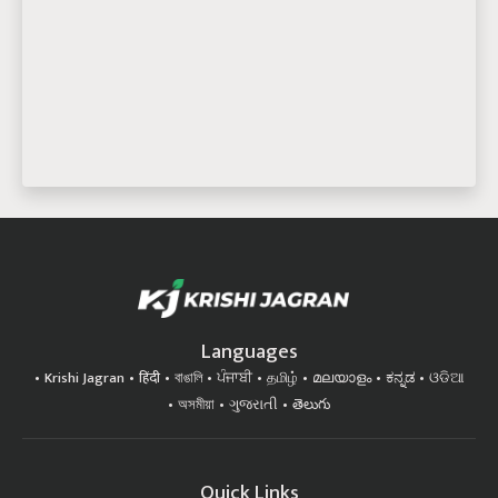
Languages
Krishi Jagran
हिंदी
বাঙালি
ਪੰਜਾਬੀ
தமிழ்
മലയാളം
ಕನ್ನಡ
ଓଡିଆ
অসমীয়া
ગુજરાતી
తెలుగు
Quick Links