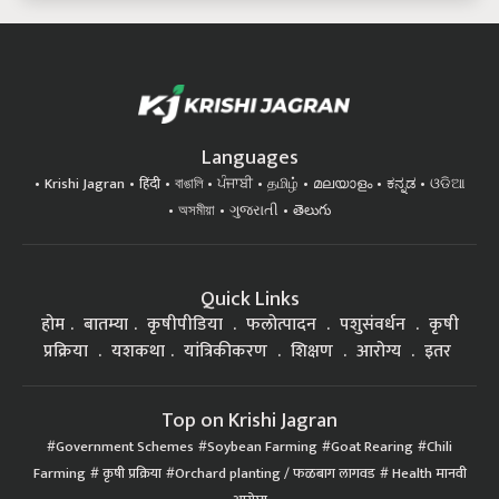
Languages
Krishi Jagran
हिंदी
বাঙালি
ਪੰਜਾਬੀ
தமிழ்
മലയാളം
ಕನ್ನಡ
ଓଡିଆ
অসমীয়া
ગુજરાતી
తెలుగు
Quick Links
होम
बातम्या
कृषीपीडिया
फलोत्पादन
पशुसंवर्धन
कृषी
प्रक्रिया
यशकथा
यांत्रिकीकरण
शिक्षण
आरोग्य
इतर
Top on Krishi Jagran
Government Schemes
Soybean Farming
Goat Rearing
Chili
Farming
कृषी प्रक्रिया
Orchard planting / फळबाग लागवड
Health मानवी