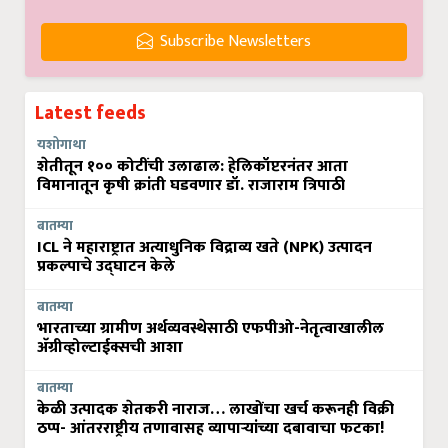
Subscribe Newsletters
Latest feeds
यशोगाथा
शेतीतून १०० कोटींची उलाढाल: हेलिकॉप्टरनंतर आता
विमानातून कृषी क्रांती घडवणार डॉ. राजाराम त्रिपाठी
बातम्या
ICL ने महाराष्ट्रात अत्याधुनिक विद्राव्य खते (NPK) उत्पादन
प्रकल्पाचे उद्घाटन केले
बातम्या
भारताच्या ग्रामीण अर्थव्यवस्थेसाठी एफपीओ-नेतृत्वाखालील
अ‍ॅग्रीव्होल्टाईक्सची आशा
बातम्या
केळी उत्पादक शेतकरी नाराज… लाखोंचा खर्च करूनही विक्री
ठप्प- आंतरराष्ट्रीय तणावासह व्यापाऱ्यांच्या दबावाचा फटका!