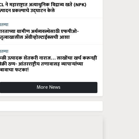
CL ने महाराष्ट्रात अत्याधुनिक विद्राव्य खते (NPK)
त्पादन प्रकल्पाचे उद्घाटन केले
ातम्या
ारताच्या ग्रामीण अर्थव्यवस्थेसाठी एफपीओ-
ेतृत्वाखालील अ‍ॅग्रीव्होल्टाईक्सची आशा
ातम्या
ेळी उत्पादक शेतकरी नाराज… लाखोंचा खर्च करूनही
िक्री ठप्प- आंतरराष्ट्रीय तणावासह व्यापाऱ्यांच्या
बावाचा फटका!
More News