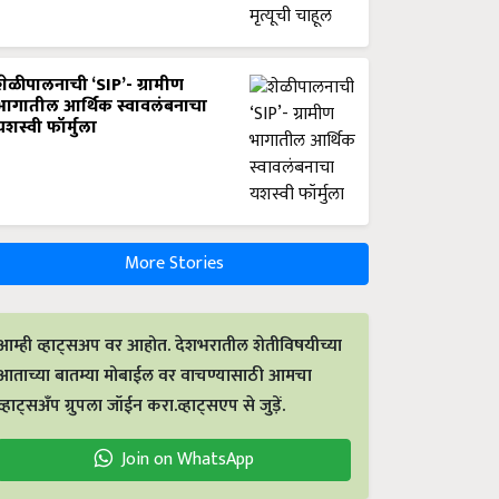
शेळीपालनाची ‘SIP’- ग्रामीण
भागातील आर्थिक स्वावलंबनाचा
यशस्वी फॉर्मुला
More Stories
आम्ही व्हाट्सअप वर आहोत. देशभरातील शेतीविषयीच्या
आताच्या बातम्या मोबाईल वर वाचण्यासाठी आमचा
व्हाट्सअँप ग्रुपला जॉईन करा.व्हाट्सएप से जुड़ें.
Join on WhatsApp