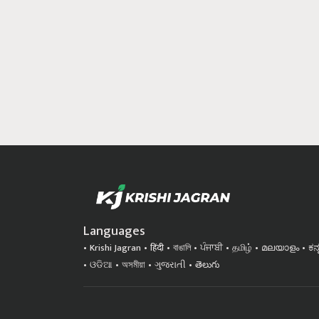
Languages
Krishi Jagran
हिंदी
বাঙালি
ਪੰਜਾਬੀ
தமிழ்
മലയാളം
ಕನ
ଓଡିଆ
অসমীয়া
ગુજરાતી
తెలుగు