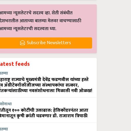
आमच्या न्यूसलेटरचे सदस्य व्हा. शेती संबंधीत
देशभरातील आताच्या बातम्या मेलवर वाचण्यासाठी
आमच्या न्यूसलेटरची सदस्यता घ्या.
Subscribe Newsletters
Latest feeds
ातम्या
हाराष्ट्र राज्याचे मुख्यमंत्री देवेंद्र फडणवीस यांच्या हस्ते
्रुव ॲग्रीटेक्नॉलॉजीजच्या संस्थापकांचा सत्कार,
ेतकऱ्यांसाठीच्या नवसंशोधनाला मिळाली नवी ओळख!
शोगाथा
ेतीतून १०० कोटींची उलाढाल: हेलिकॉप्टरनंतर आता
िमानातून कृषी क्रांती घडवणार डॉ. राजाराम त्रिपाठी
ातम्या