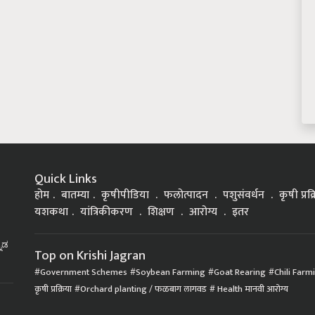
Quick Links
होम
बातम्या
कृषीपीडिया
फलोत्पादन
पशुसंवर्धन
कृषी प्रक
यशकथा
यांत्रिकीकरण
शिक्षण
आरोग्य
इतर
್ನಡ
Top on Krishi Jagran
Government Schemes
Soybean Farming
Goat Rearing
Chili Farm
कृषी प्रक्रिया
Orchard planting / फळबाग लागवड
Health मानवी आरोग्य