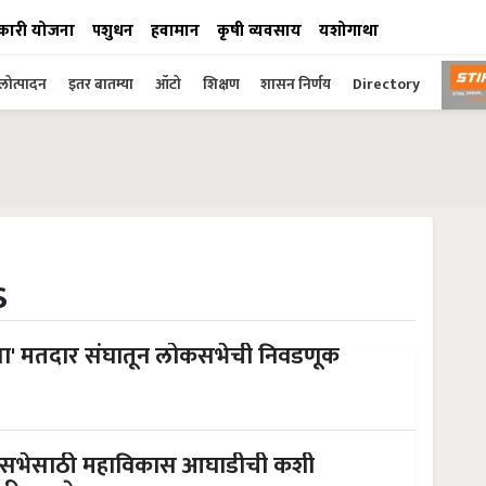
कारी योजना
पशुधन
हवामान
कृषी व्यवसाय
यशोगाथा
ोत्पादन
इतर बातम्या
ऑटो
शिक्षण
शासन निर्णय
Directory
s
या' मतदार संघातून लोकसभेची निवडणूक
कसभेसाठी महाविकास आघाडीची कशी