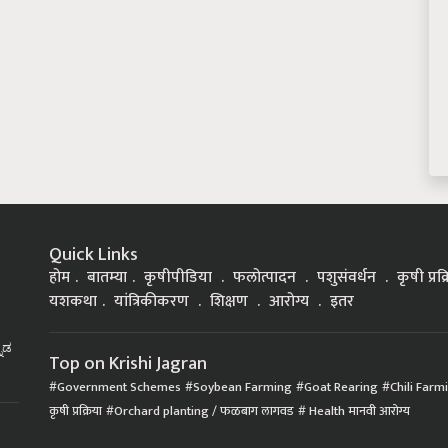
Quick Links
होम
बातम्या
कृषीपीडिया
फलोत्पादन
पशुसंवर्धन
कृषी प्रक
यशकथा
यांत्रिकीकरण
शिक्षण
आरोग्य
इतर
್ನಡ
Top on Krishi Jagran
Government Schemes
Soybean Farming
Goat Rearing
Chili Farm
कृषी प्रक्रिया
Orchard planting / फळबाग लागवड
Health मानवी आरोग्य