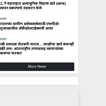
CL ने महाराष्ट्रात अत्याधुनिक विद्राव्य खते (NPK)
त्पादन प्रकल्पाचे उद्घाटन केले
ातम्या
ारताच्या ग्रामीण अर्थव्यवस्थेसाठी एफपीओ-
ेतृत्वाखालील अ‍ॅग्रीव्होल्टाईक्सची आशा
ातम्या
ेळी उत्पादक शेतकरी नाराज… लाखोंचा खर्च करूनही
िक्री ठप्प- आंतरराष्ट्रीय तणावासह व्यापाऱ्यांच्या
बावाचा फटका!
More News