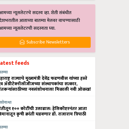
आमच्या न्यूसलेटरचे सदस्य व्हा. शेती संबंधीत
देशभरातील आताच्या बातम्या मेलवर वाचण्यासाठी
आमच्या न्यूसलेटरची सदस्यता घ्या.
Subscribe Newsletters
Latest feeds
ातम्या
हाराष्ट्र राज्याचे मुख्यमंत्री देवेंद्र फडणवीस यांच्या हस्ते
्रुव ॲग्रीटेक्नॉलॉजीजच्या संस्थापकांचा सत्कार,
ेतकऱ्यांसाठीच्या नवसंशोधनाला मिळाली नवी ओळख!
शोगाथा
ेतीतून १०० कोटींची उलाढाल: हेलिकॉप्टरनंतर आता
िमानातून कृषी क्रांती घडवणार डॉ. राजाराम त्रिपाठी
ातम्या