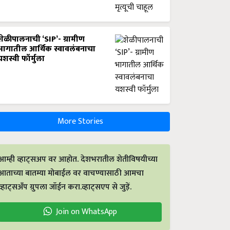
शेळीपालनाची ‘SIP’- ग्रामीण
भागातील आर्थिक स्वावलंबनाचा
यशस्वी फॉर्मुला
More Stories
आम्ही व्हाट्सअप वर आहोत. देशभरातील शेतीविषयीच्या
आताच्या बातम्या मोबाईल वर वाचण्यासाठी आमचा
व्हाट्सअँप ग्रुपला जॉईन करा.व्हाट्सएप से जुड़ें.
Join on WhatsApp