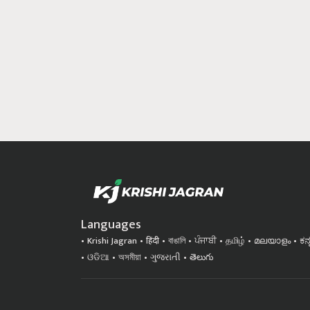
Languages
Krishi Jagran
हिंदी
বাঙালি
ਪੰਜਾਬੀ
தமிழ்
മലയാളം
ಕನ
ଓଡିଆ
অসমীয়া
ગુજરાતી
తెలుగు