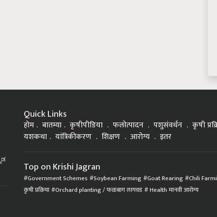
Quick Links
होम
बातम्या
कृषीपीडिया
फलोत्पादन
पशुसंवर्धन
कृषी प्रक
यशकथा
यांत्रिकीकरण
शिक्षण
आरोग्य
इतर
್ನಡ
Top on Krishi Jagran
Government Schemes
Soybean Farming
Goat Rearing
Chili Farm
कृषी प्रक्रिया
Orchard planting / फळबाग लागवड
Health मानवी आरोग्य