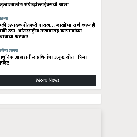
ेतृत्वाखालील अ‍ॅग्रीव्होल्टाईक्सची आशा
ातम्या
ेळी उत्पादक शेतकरी नाराज… लाखोंचा खर्च करूनही
िक्री ठप्प- आंतरराष्ट्रीय तणावासह व्यापाऱ्यांच्या
बावाचा फटका!
रोग्य सल्ला
धुनिक आहारातील प्रथिनांचा उत्कृष्ट स्रोत : फिश
िलेट
More News