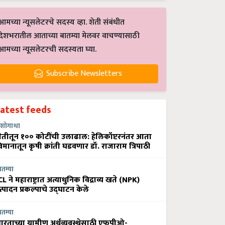
आमच्या न्यूसलेटरचे सदस्य व्हा. शेती संबंधीत
देशभरातील आताच्या बातम्या मेलवर वाचण्यासाठी
आमच्या न्यूसलेटरची सदस्यता घ्या.
Subscribe Newsletters
Latest feeds
शोगाथा
ेतीतून १०० कोटींची उलाढाल: हेलिकॉप्टरनंतर आता
िमानातून कृषी क्रांती घडवणार डॉ. राजाराम त्रिपाठी
ातम्या
CL ने महाराष्ट्रात अत्याधुनिक विद्राव्य खते (NPK)
त्पादन प्रकल्पाचे उद्घाटन केले
ातम्या
ारताच्या ग्रामीण अर्थव्यवस्थेसाठी एफपीओ-