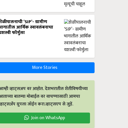
शेळीपालनाची ‘SIP’- ग्रामीण
भागातील आर्थिक स्वावलंबनाचा
यशस्वी फॉर्मुला
More Stories
आम्ही व्हाट्सअप वर आहोत. देशभरातील शेतीविषयीच्या
आताच्या बातम्या मोबाईल वर वाचण्यासाठी आमचा
व्हाट्सअँप ग्रुपला जॉईन करा.व्हाट्सएप से जुड़ें.
Join on WhatsApp