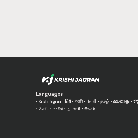
Languages
Krishi Jagran
हिंदी
বাঙালি
ਪੰਜਾਬੀ
தமிழ்
മലയാളം
ಕನ
ଓଡିଆ
অসমীয়া
ગુજરાતી
తెలుగు