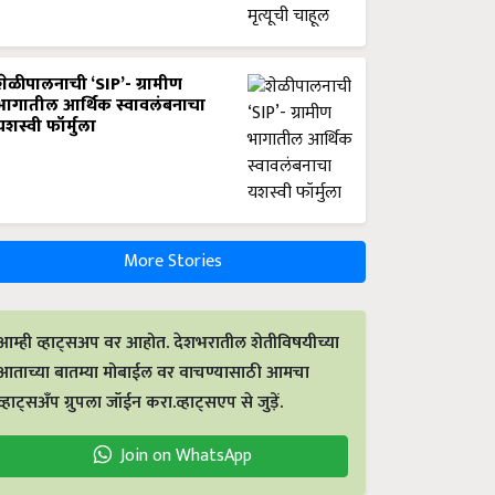
शेळीपालनाची ‘SIP’- ग्रामीण
भागातील आर्थिक स्वावलंबनाचा
यशस्वी फॉर्मुला
More Stories
आम्ही व्हाट्सअप वर आहोत. देशभरातील शेतीविषयीच्या
आताच्या बातम्या मोबाईल वर वाचण्यासाठी आमचा
व्हाट्सअँप ग्रुपला जॉईन करा.व्हाट्सएप से जुड़ें.
Join on WhatsApp