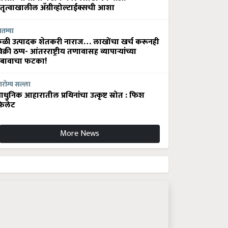
ेतृत्वाखालील अ‍ॅग्रीव्होल्टाईक्सची आशा
ातम्या
ेळी उत्पादक शेतकरी नाराज… लाखोंचा खर्च करूनही
िक्री ठप्प- आंतरराष्ट्रीय तणावासह व्यापाऱ्यांच्या
बावाचा फटका!
रोग्य सल्ला
धुनिक आहारातील प्रथिनांचा उत्कृष्ट स्रोत : फिश
िलेट
More News