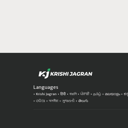
Languages
Krishi Jagran
हिंदी
বাঙালি
ਪੰਜਾਬੀ
தமிழ்
മലയാളം
ಕನ
ଓଡିଆ
অসমীয়া
ગુજરાતી
తెలుగు