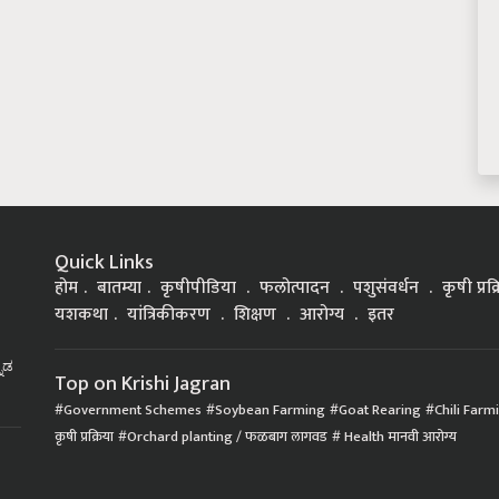
Quick Links
होम
बातम्या
कृषीपीडिया
फलोत्पादन
पशुसंवर्धन
कृषी प्रक
यशकथा
यांत्रिकीकरण
शिक्षण
आरोग्य
इतर
್ನಡ
Top on Krishi Jagran
Government Schemes
Soybean Farming
Goat Rearing
Chili Farm
कृषी प्रक्रिया
Orchard planting / फळबाग लागवड
Health मानवी आरोग्य