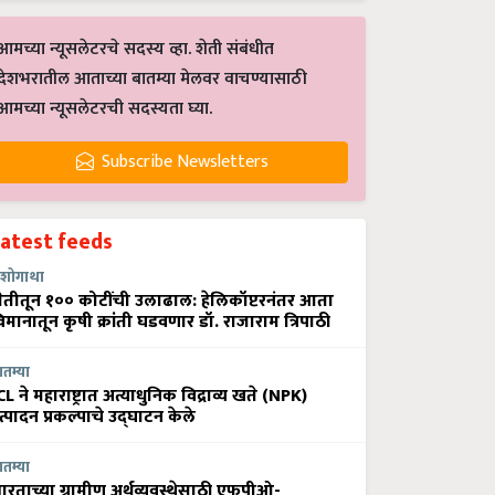
आमच्या न्यूसलेटरचे सदस्य व्हा. शेती संबंधीत
देशभरातील आताच्या बातम्या मेलवर वाचण्यासाठी
आमच्या न्यूसलेटरची सदस्यता घ्या.
Subscribe Newsletters
Latest feeds
शोगाथा
ेतीतून १०० कोटींची उलाढाल: हेलिकॉप्टरनंतर आता
िमानातून कृषी क्रांती घडवणार डॉ. राजाराम त्रिपाठी
ातम्या
CL ने महाराष्ट्रात अत्याधुनिक विद्राव्य खते (NPK)
त्पादन प्रकल्पाचे उद्घाटन केले
ातम्या
ारताच्या ग्रामीण अर्थव्यवस्थेसाठी एफपीओ-