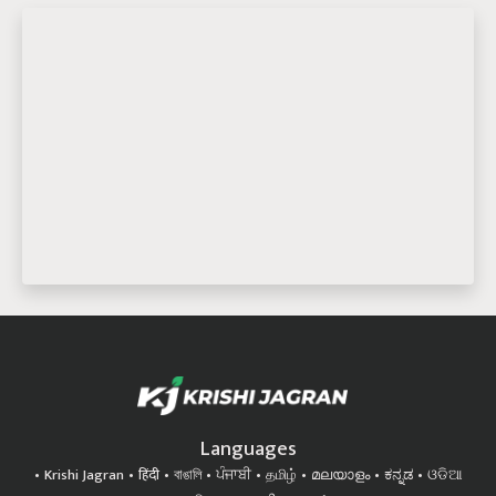
Languages
Krishi Jagran
हिंदी
বাঙালি
ਪੰਜਾਬੀ
தமிழ்
മലയാളം
ಕನ್ನಡ
ଓଡିଆ