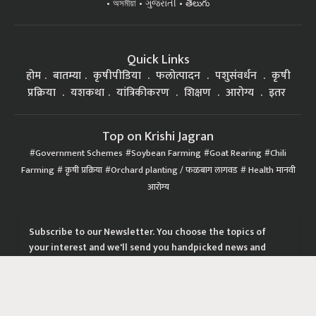
অসমীয়া
ગુજરાતી
తెలుగు
Quick Links
होम
बातम्या
कृषीपीडिया
फलोत्पादन
पशुसंवर्धन
कृषी
प्रक्रिया
यशकथा
यांत्रिकीकरण
शिक्षण
आरोग्य
इतर
Top on Krishi Jagran
Government Schemes
Soybean Farming
Goat Rearing
Chili
Farming
कृषी प्रक्रिया
Orchard planting / फळबाग लागवड
Health मानवी
आरोग्य
Subscribe to our Newsletter. You choose the topics of
your interest and we'll send you handpicked news and
latest updates based on your choice.
Subscribe Newsletters