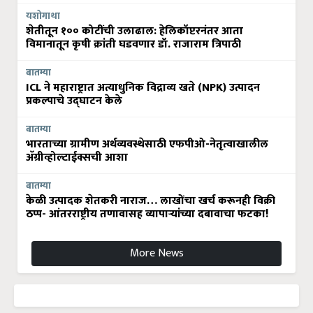
यशोगाथा
शेतीतून १०० कोटींची उलाढाल: हेलिकॉप्टरनंतर आता
विमानातून कृषी क्रांती घडवणार डॉ. राजाराम त्रिपाठी
बातम्या
ICL ने महाराष्ट्रात अत्याधुनिक विद्राव्य खते (NPK) उत्पादन
प्रकल्पाचे उद्घाटन केले
बातम्या
भारताच्या ग्रामीण अर्थव्यवस्थेसाठी एफपीओ-नेतृत्वाखालील
अ‍ॅग्रीव्होल्टाईक्सची आशा
बातम्या
केळी उत्पादक शेतकरी नाराज… लाखोंचा खर्च करूनही विक्री
ठप्प- आंतरराष्ट्रीय तणावासह व्यापाऱ्यांच्या दबावाचा फटका!
More News