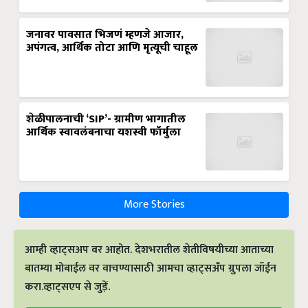
जनावर पावसात भिजणं म्हणजे आजार,
अपंगत्व, आर्थिक तोटा आणि मृत्यूची चाहूल
शेळीपालनाची ‘SIP’- ग्रामीण भागातील
आर्थिक स्वावलंबनाचा यशस्वी फॉर्मुला
More Stories
आम्ही व्हाट्सअप वर आहोत. देशभरातील शेतीविषयीच्या आताच्या
बातम्या मोबाईल वर वाचण्यासाठी आमचा व्हाट्सअँप ग्रुपला जॉईन
करा.व्हाट्सएप से जुड़ें.