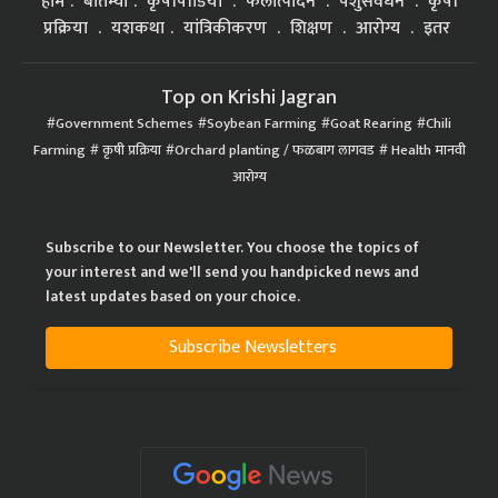
होम
बातम्या
कृषीपीडिया
फलोत्पादन
पशुसंवर्धन
कृषी
प्रक्रिया
यशकथा
यांत्रिकीकरण
शिक्षण
आरोग्य
इतर
Top on Krishi Jagran
Government Schemes
Soybean Farming
Goat Rearing
Chili
Farming
कृषी प्रक्रिया
Orchard planting / फळबाग लागवड
Health मानवी
आरोग्य
Subscribe to our Newsletter. You choose the topics of
your interest and we'll send you handpicked news and
latest updates based on your choice.
Subscribe Newsletters