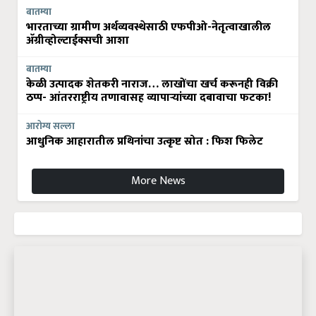
बातम्या
भारताच्या ग्रामीण अर्थव्यवस्थेसाठी एफपीओ-नेतृत्वाखालील
अ‍ॅग्रीव्होल्टाईक्सची आशा
बातम्या
केळी उत्पादक शेतकरी नाराज… लाखोंचा खर्च करूनही विक्री
ठप्प- आंतरराष्ट्रीय तणावासह व्यापाऱ्यांच्या दबावाचा फटका!
आरोग्य सल्ला
आधुनिक आहारातील प्रथिनांचा उत्कृष्ट स्रोत : फिश फिलेट
More News