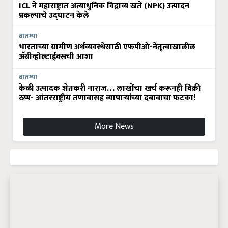
ICL ने महाराष्ट्रात अत्याधुनिक विद्राव्य खते (NPK) उत्पादन
प्रकल्पाचे उद्घाटन केले
बातम्या
भारताच्या ग्रामीण अर्थव्यवस्थेसाठी एफपीओ-नेतृत्वाखालील
अ‍ॅग्रीव्होल्टाईक्सची आशा
बातम्या
केळी उत्पादक शेतकरी नाराज… लाखोंचा खर्च करूनही विक्री
ठप्प- आंतरराष्ट्रीय तणावासह व्यापाऱ्यांच्या दबावाचा फटका!
More News