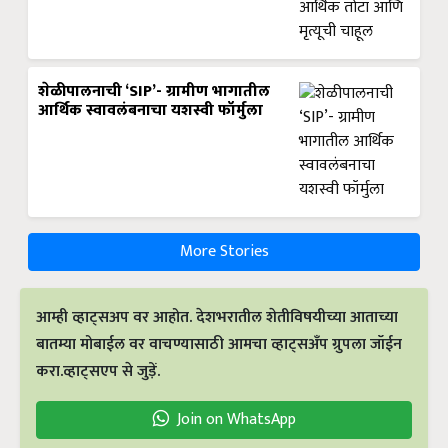
शेळीपालनाची ‘SIP’- ग्रामीण भागातील
आर्थिक स्वावलंबनाचा यशस्वी फॉर्मुला
More Stories
आम्ही व्हाट्सअप वर आहोत. देशभरातील शेतीविषयीच्या आताच्या
बातम्या मोबाईल वर वाचण्यासाठी आमचा व्हाट्सअँप ग्रुपला जॉईन
करा.व्हाट्सएप से जुड़ें.
Join on WhatsApp