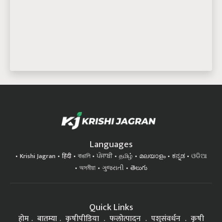
Languages
Krishi Jagran
हिंदी
বাঙালি
ਪੰਜਾਬੀ
தமிழ்
മലയാളം
ಕನ್ನಡ
ଓଡିଆ
অসমীয়া
ગુજરાતી
తెలుగు
Quick Links
होम
बातम्या
कृषीपीडिया
फलोत्पादन
पशुसंवर्धन
कृषी