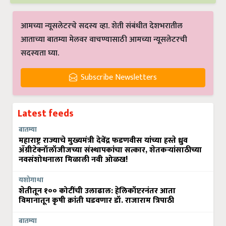
आमच्या न्यूसलेटरचे सदस्य व्हा. शेती संबंधीत देशभरातील
आताच्या बातम्या मेलवर वाचण्यासाठी आमच्या न्यूसलेटरची
सदस्यता घ्या.
Subscribe Newsletters
Latest feeds
बातम्या
महाराष्ट्र राज्याचे मुख्यमंत्री देवेंद्र फडणवीस यांच्या हस्ते ध्रुव
ॲग्रीटेक्नॉलॉजीजच्या संस्थापकांचा सत्कार, शेतकऱ्यांसाठीच्या
नवसंशोधनाला मिळाली नवी ओळख!
यशोगाथा
शेतीतून १०० कोटींची उलाढाल: हेलिकॉप्टरनंतर आता
विमानातून कृषी क्रांती घडवणार डॉ. राजाराम त्रिपाठी
बातम्या