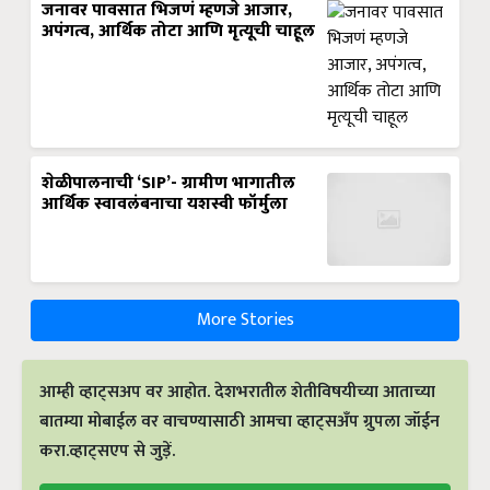
जनावर पावसात भिजणं म्हणजे आजार,
अपंगत्व, आर्थिक तोटा आणि मृत्यूची चाहूल
शेळीपालनाची ‘SIP’- ग्रामीण भागातील
आर्थिक स्वावलंबनाचा यशस्वी फॉर्मुला
More Stories
आम्ही व्हाट्सअप वर आहोत. देशभरातील शेतीविषयीच्या आताच्या
बातम्या मोबाईल वर वाचण्यासाठी आमचा व्हाट्सअँप ग्रुपला जॉईन
करा.व्हाट्सएप से जुड़ें.