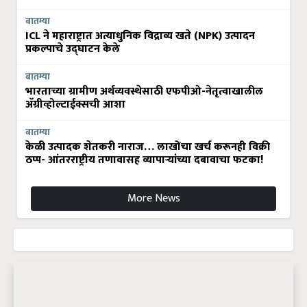
बातम्या
ICL ने महाराष्ट्रात अत्याधुनिक विद्राव्य खते (NPK) उत्पादन
प्रकल्पाचे उद्घाटन केले
बातम्या
भारताच्या ग्रामीण अर्थव्यवस्थेसाठी एफपीओ-नेतृत्वाखालील
अ‍ॅग्रीव्होल्टाईक्सची आशा
बातम्या
केळी उत्पादक शेतकरी नाराज… लाखोंचा खर्च करूनही विक्री
ठप्प- आंतरराष्ट्रीय तणावासह व्यापाऱ्यांच्या दबावाचा फटका!
More News