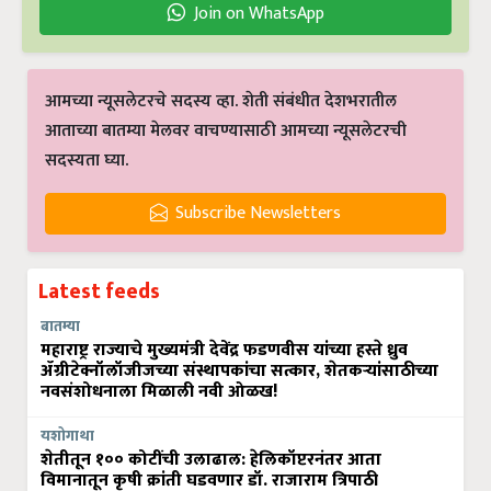
Join on WhatsApp
आमच्या न्यूसलेटरचे सदस्य व्हा. शेती संबंधीत देशभरातील
आताच्या बातम्या मेलवर वाचण्यासाठी आमच्या न्यूसलेटरची
सदस्यता घ्या.
Subscribe Newsletters
Latest feeds
बातम्या
महाराष्ट्र राज्याचे मुख्यमंत्री देवेंद्र फडणवीस यांच्या हस्ते ध्रुव
ॲग्रीटेक्नॉलॉजीजच्या संस्थापकांचा सत्कार, शेतकऱ्यांसाठीच्या
नवसंशोधनाला मिळाली नवी ओळख!
यशोगाथा
शेतीतून १०० कोटींची उलाढाल: हेलिकॉप्टरनंतर आता
विमानातून कृषी क्रांती घडवणार डॉ. राजाराम त्रिपाठी