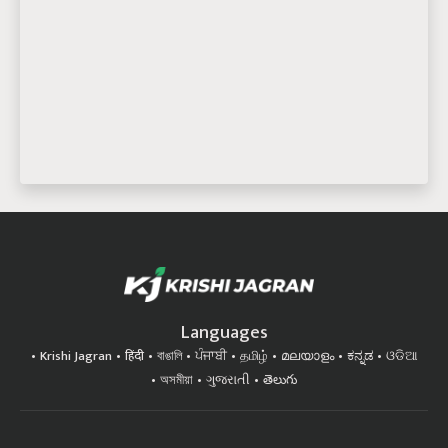
Languages
Krishi Jagran
हिंदी
বাঙালি
ਪੰਜਾਬੀ
தமிழ்
മലയാളം
ಕನ್ನಡ
ଓଡିଆ
অসমীয়া
ગુજરાતી
తెలుగు