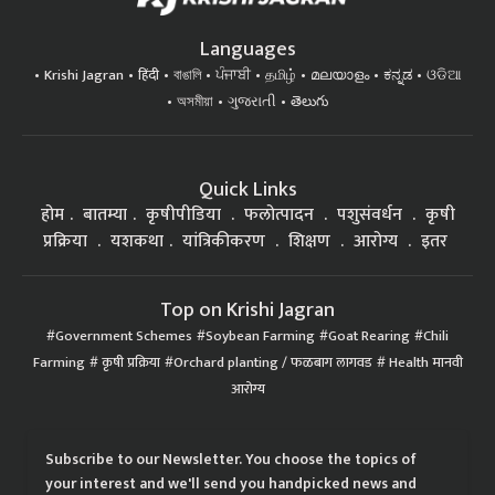
Languages
Krishi Jagran
हिंदी
বাঙালি
ਪੰਜਾਬੀ
தமிழ்
മലയാളം
ಕನ್ನಡ
ଓଡିଆ
অসমীয়া
ગુજરાતી
తెలుగు
Quick Links
होम
बातम्या
कृषीपीडिया
फलोत्पादन
पशुसंवर्धन
कृषी
प्रक्रिया
यशकथा
यांत्रिकीकरण
शिक्षण
आरोग्य
इतर
Top on Krishi Jagran
Government Schemes
Soybean Farming
Goat Rearing
Chili
Farming
कृषी प्रक्रिया
Orchard planting / फळबाग लागवड
Health मानवी
आरोग्य
Subscribe to our Newsletter. You choose the topics of
your interest and we'll send you handpicked news and