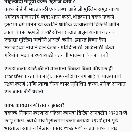
पहिल्यांदा
पाहूया
वक्फ
म्हणजे
काय
?
वक्फ
बोर्ड
ही
भारतातली
एक
संस्था
आहे
जी
मुस्लिम
समुदायाच्या
धर्मादाय
मालमत्तांचं
व्यवस्थापन
करते
.
थोडक्यात
वक्फ
म्हणजे
इस्लाम
धर्म
माननाऱ्या
व्यक्तीने
धार्मिक
कार्यासाठी
दिलेली
जमीन
.
आता
‘
वक्फ
’
म्हणजे
काय
?
सोप्या
शब्दांत
अजून
सांगायचं
तर
-
एखाद्या
मुस्लिम
व्यक्तीने
आपली
जमीन
,
इमारत
किंवा
पैसा
अल्लाहच्या
नावाने
दान
केला
-
मशिदीसाठी
,
शाळेसाठी
किंवा
गरिबांना
मदत
करण्यासाठी
-
तर
ती
मालमत्ता
‘
वक्फ
’
बनते
.
एकदा
वक्फ
झालं
की
ती
मालमत्ता
विकता
किंवा
कोणालाही
transfer
करता
येत
नाही
.
वक्फ
बोर्डाचं
काम
आहे
या
मालमत्तांचं
रक्षण
करणं
आणि
त्यांचा
योग्य
वापर
सुनिश्चित
करणं
.
प्रत्येक
राज्यात
एक
वक्फ
बोर्ड
असतो
.
वक्फ
कायदा
कधी
तयार
झाला
?
वक्फचे
नियमन
करणारा
पहिला
कायदा
ब्रिटिश
राजवटीत
१९२३
मध्ये
लागू
झाला
,
ज्याचे
नाव
‘
मुसलमान
वक्फ
कायदा
-
१९२३
’
होते
.
पुढे
भारताला
स्वातंत्र्य
मिळाल्यानंतर
१९५४
मध्ये
स्वतंत्र
वक्फ
कायद