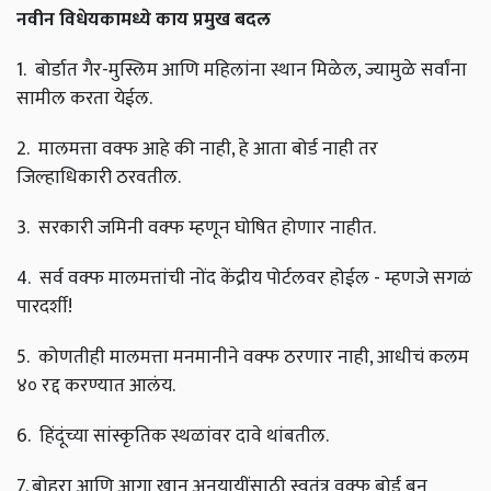
नवीन
विधेयकामध्ये
काय
प्रमुख
बदल
1.
बोर्डात
गैर
-
मुस्लिम
आणि
महिलांना
स्थान
मिळेल
,
ज्यामुळे
सर्वांना
सामील
करता
येईल
.
2.
मालमत्ता
वक्फ
आहे
की
नाही
,
हे
आता
बोर्ड
नाही
तर
जिल्हाधिकारी
ठरवतील
.
3.
सरकारी
जमिनी
वक्फ
म्हणून
घोषित
होणार
नाहीत
.
4.
सर्व
वक्फ
मालमत्तांची
नोंद
केंद्रीय
पोर्टलवर
होईल
-
म्हणजे
सगळं
पारदर्शी
!
5.
कोणतीही
मालमत्ता
मनमानीने
वक्फ
ठरणार
नाही
,
आधीचं
कलम
४०
रद्द
करण्यात
आलंय
.
6.
हिंदूंच्या
सांस्कृतिक
स्थळांवर
दावे
थांबतील
.
7.
बोहरा
आणि
आगा
खान
अनुयायींसाठी
स्वतंत्र
वक्फ
बोर्ड
बनू