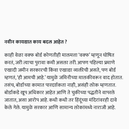
नवीन
कायद्यात
काय
बदल
आहेत
?
काही
वेळा
वक्फ
बोर्ड
कोणतीही
मालमत्ता
‘
वक्फ
’
म्हणून
घोषित
करतं
,
जरी
त्याचा
पुरावा
कमी
असला
तरी
.
आपण
पहिल्या
प्रमाणे
एखादी
जमीन
सरकारची
किंवा
एखाद्या
व्यक्तीची
असते
,
पण
बोर्ड
म्हणतं
, ‘
ही
आमची
आहे
.’
यामुळे
जमिनीच्या
मालकीवरून
वाद
होतात
.
तसंच
,
बोर्डाच्या
कामात
पारदर्शकता
नाही
,
असंही
लोक
म्हणतात
.
बोर्डाकडे
खूप
अधिकार
आहेत
आणि
ते
चुकीच्या
पद्धतीने
वापरले
जातात
,
असा
आरोप
आहे
.
कधी
कधी
तर
हिंदूंच्या
मंदिरांवरही
दावे
केले
गेले
.
यामुळे
सरकार
आणि
सामान्य
लोकांमध्ये
नाराजी
आहे
.