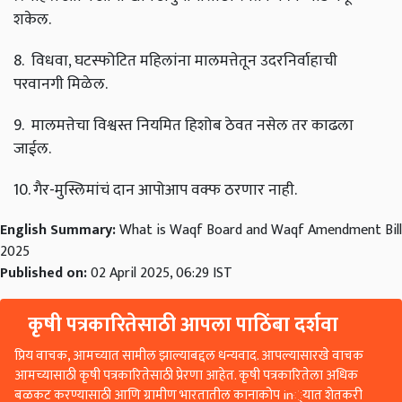
शकेल
.
8.
विधवा
,
घटस्फोटित
महिलांना
मालमत्तेतून
उदरनिर्वाहाची
परवानगी
मिळेल
.
9.
मालमत्तेचा
विश्वस्त
नियमित
हिशोब
ठेवत
नसेल
तर
काढला
जाईल
.
10.
गैर
-
मुस्लिमांचं
दान
आपोआप
वक्फ
ठरणार
नाही
.
English Summary:
What is Waqf Board and Waqf Amendment Bill
2025
Published on:
02 April 2025, 06:29 IST
कृषी पत्रकारितेसाठी आपला पाठिंबा दर्शवा
प्रिय वाचक, आमच्यात सामील झाल्याबद्दल धन्यवाद. आपल्यासारखे वाचक
आमच्यासाठी कृषी पत्रकारितेसाठी प्रेरणा आहेत. कृषी पत्रकारितेला अधिक
बळकट करण्यासाठी आणि ग्रामीण भारतातील कानाकोप in्यात शेतकरी