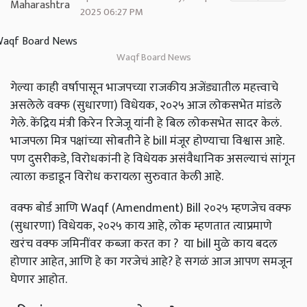
2025 06:27 PM
Waqf Board News
गेल्या
काही
वर्षापासून
भाजपच्या
राजकीय
अजेंड्यातील
महत्त्वाचे
असलेले
वक्फ
(
सुधारणा
)
विधेयक
,
२०२५
आज
लोकसभेत
मांडले
गेले
.
केंद्रिय
मंत्री
किरेन
रिजेजू
यांनी
हे
बिल
लोकसभेत
सादर
केलं
.
भाजपला
मित्र
पक्षांच्या
सोबतीने
हे
bill
मंजूर
होण्याचा
विश्वास
आहे
.
पण
दुसरीकडे
,
विरोधकांनी
हे
विधेयक
असंवैधानिक
असल्याचं
सांगून
त्याला
कडाडून
विरोध
करायला
सुरुवात
केली
आहे
.
वक्फ
बोर्ड
आणि
Waqf (Amendment) Bill
२०२५
म्हणजेच
वक्फ
(
सुधारणा
)
विधेयक
,
२०२५
काय
आहे
,
लोक
म्हणतात
त्याप्रमाणे
खरंच
वक्फ
जमिनींवर
कब्जा
करत
का
?
या
bill
मुळे
काय
बदल
होणार
आहेत
,
आणि
हे
का
गरजेचं
आहे
?
हे
सगळं
आज
आपण
समजून
घेणार
आहोत
.