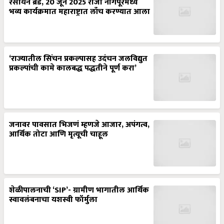
रसायन ब्रँड, 20 जून 2025 रोजी नागपूरमध्ये
भव्य कार्यक्रमात महाराष्ट्रात लाँच करण्यात आला
‘राज्यातील सिंचन प्रकल्पासह उदंचन जलविद्युत
प्रकल्पांची कामे कालबद्ध पद्धतीने पूर्ण करा’
जनावर पावसात भिजणं म्हणजे आजार, अपंगत्व,
आर्थिक तोटा आणि मृत्यूची चाहूल
शेळीपालनाची ‘SIP’- ग्रामीण भागातील आर्थिक
स्वावलंबनाचा यशस्वी फॉर्मुला