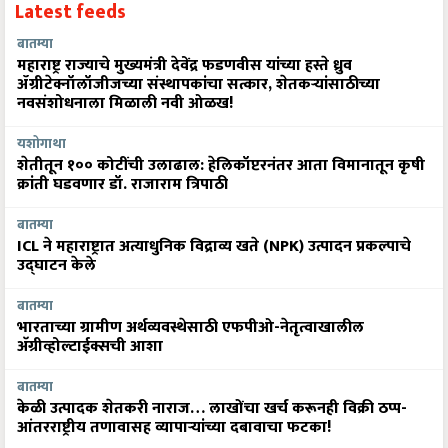
Latest feeds
बातम्या
महाराष्ट्र राज्याचे मुख्यमंत्री देवेंद्र फडणवीस यांच्या हस्ते ध्रुव
ॲग्रीटेक्नॉलॉजीजच्या संस्थापकांचा सत्कार, शेतकऱ्यांसाठीच्या
नवसंशोधनाला मिळाली नवी ओळख!
यशोगाथा
शेतीतून १०० कोटींची उलाढाल: हेलिकॉप्टरनंतर आता विमानातून कृषी
क्रांती घडवणार डॉ. राजाराम त्रिपाठी
बातम्या
ICL ने महाराष्ट्रात अत्याधुनिक विद्राव्य खते (NPK) उत्पादन प्रकल्पाचे
उद्घाटन केले
बातम्या
भारताच्या ग्रामीण अर्थव्यवस्थेसाठी एफपीओ-नेतृत्वाखालील
अ‍ॅग्रीव्होल्टाईक्सची आशा
बातम्या
केळी उत्पादक शेतकरी नाराज… लाखोंचा खर्च करूनही विक्री ठप्प-
आंतरराष्ट्रीय तणावासह व्यापाऱ्यांच्या दबावाचा फटका!