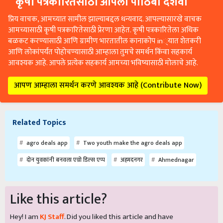
कृषी पत्रकारितेसाठी आपला पाठिंबा दर्शवा
प्रिय वाचक, आमच्यात सामील झाल्याबद्दल धन्यवाद. आपल्यासारखे वाचक
आमच्यासाठी कृषी पत्रकारितेसाठी प्रेरणा आहेत. कृषी पत्रकारितेला अधिक
बळकट करण्यासाठी आणि ग्रामीण भारतातील कानाकोप in्यात शेतकरी
आणि लोकांपर्यंत पोहोचण्यासाठी आम्हाला तुमचे समर्थन किंवा सहकार्य
आवश्यक आहे. आपले प्रत्येक सहकार्य आमच्या भविष्यासाठी मोलाचे आहे.
आपण आम्हाला समर्थन करणे आवश्यक आहे (Contribute Now)
Related Topics
agro deals app
Two youth make the agro deals app
दोन युवकांनी बनवला एग्रो डिल्स एप्प
अहमदनगर
Ahmednagar
Like this article?
Hey! I am
KJ Staff
. Did you liked this article and have