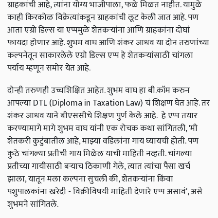
ग्राहकांची आहे, त्यांना योग्य भाजीपाला, फळे मिळत नाहीत. यामुळे
काही किरकोळ विक्रेत्यांकडून ग्राहकांची लूट केली जात आहे. पण
आता एग्रो डिल्स या एप्पमुळे शेतकऱ्यांना आणि ग्राहकांना दोघां
फायदा होणार आहे. शुभम वाघ आणि शंकर जाधव या दोन तरुणांच्या
कल्पनेतून साकारलेले एग्रो डिल्स एप्प हे शेतकऱ्यांसाठी चांगला
पर्याय म्हणून समोर येत आहे.
दोन्ही तरुणही उच्चशिक्षित आहेत. शुभम वाघ हा बी.कॉम करुन
आपल्या DTL (Diploma in Taxation Law) चं शिक्षण घेत आहे. तर
शंकर जाधव याने बीएससीचे शिक्षण पुर्ण केले आहे. हे एप्प तयार
करण्यामागे मागे शुभम वाघ यांनी एक रोचक कथा सांगितली, 'मी
शेतकरी कुटुंबातील आहे, माझ्या वडिलांना गाय घ्यायची होती. पण
कुठे चांगल्या प्रतीची गाय मिळेल याची माहिती नव्हती. चांगल्या
प्रतीच्या गायीसाठी बऱ्याच ठिकाणी गेले, त्यात त्यांचा पैसा खर्च
झाला, यातून मला कल्पना सुचली की, शेतकऱ्यांना किंवा
पशुपालकांना खरेदी - विक्रीविषयी माहिती देणारे एप्प असावं', असे
शुभमने सांगितले.