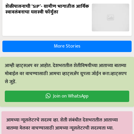
शेळीपालनाची ‘SIP’- ग्रामीण भागातील आर्थिक
स्वावलंबनाचा यशस्वी फॉर्मुला
More Stories
आम्ही व्हाट्सअप वर आहोत. देशभरातील शेतीविषयीच्या आताच्या बातम्या
मोबाईल वर वाचण्यासाठी आमचा व्हाट्सअँप ग्रुपला जॉईन करा.व्हाट्सएप
से जुड़ें.
Join on WhatsApp
आमच्या न्यूसलेटरचे सदस्य व्हा. शेती संबंधीत देशभरातील आताच्या
बातम्या मेलवर वाचण्यासाठी आमच्या न्यूसलेटरची सदस्यता घ्या.