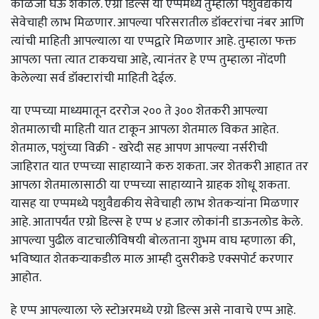
काळजी घेऊ शकाल. एग्रो डिल्स या एप्पमध्ये तुम्हाला पशुवैद्यकीय
सेवेचाही लाभ मिळणार. आपल्या परिसरातील डॉक्टरांचा नंबर आणि
त्यांची माहिती आपल्याला या एप्पद्वारे मिळणार आहे. तुम्हाला फक्त
आपला पत्ता त्यात टाकयचा आहे, त्यानंतर हे एप्प तुम्हाला नोंदणी
केलेल्या सर्व डॉक्टारांची माहिती देईल.
या एप्पच्या माध्यमातून दररोज २०० ते ३०० शेतकरी आपल्या
शेतमालाची माहिती यात टाकून आपला शेतमाल विकत आहेत.
शेतमाल, पशुंच्या विक्री - खरेदी सह आपण आपल्या नर्सरीची
जाहिरात यात एप्पच्या साहाय्याने करु शकता. जर शेतकरी आहात तर
आपला शेतमालासाठी या एप्पच्या साहाय्याने ग्राहक शोधू शकता.
यासह या एप्पमध्ये पशुवैद्यकीय सेवेचाही लाभ शेतकऱ्यांना मिळणार
आहे. आतापर्यंत एग्रो डिल्स हे एप्प ४ हजार लोकांनी डाऊनलोड केले.
आपल्या पुढील वाटचालीविषयी बोलताना शुभम वाघ म्हणाला की,
भविष्यात शेतकऱ्याकडील माल आम्ही दुसरीकडे एक्सपोर्ट करणार
आहोत.
हे एप्प आपल्याला प्ले स्टोअरमध्ये एग्रो डिल्स असे नावाचे एप्प आहे.