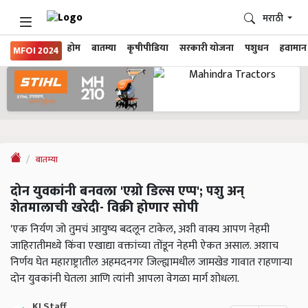
मराठी
होम
बातम्या
कृषीपीडिया
सरकारी योजना
पशुधन
हवामान
MFOI 2024
बातम्या
दोन युवकांनी बनवला 'एग्रो डिल्स एप्प'; पशु अन्
शेतमालाची खरेदी- विक्री होणार सोपी
'एक निर्यण जो तुमचं आयुष्य बदलून टाकेल, अशी वाक्य आपण नेहमी
जाहिरातीमध्ये किंवा एखाद्या वक्तांच्या तोंडून नेहमी ऐकत असाल. अशाच
निर्णय घेत महाराष्ट्रातील अहमदनगर जिल्ह्यामधील जामखेड गावात राहणाऱ्या
दोन युवकांनी घेतला आणि त्यांनी आपला वेगळा मार्ग शोधला.
KJ Staff