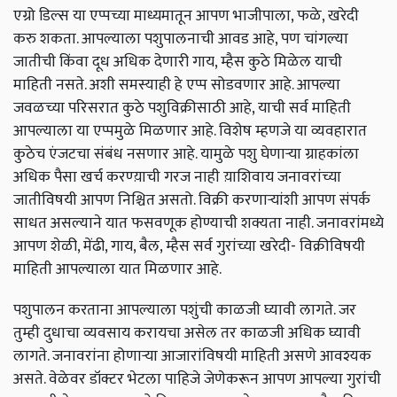
एग्रो डिल्स या एप्पच्या माध्यमातून आपण भाजीपाला, फळे, खरेदी
करु शकता. आपल्याला पशुपालनाची आवड आहे, पण चांगल्या
जातीची किंवा दूध अधिक देणारी गाय, म्हैस कुठे मिळेल याची
माहिती नसते. अशी समस्याही हे एप्प सोडवणार आहे. आपल्या
जवळच्या परिसरात कुठे पशुविक्रीसाठी आहे, याची सर्व माहिती
आपल्याला या एप्पमुळे मिळणार आहे. विशेष म्हणजे या व्यवहारात
कुठेच एंजटचा संबंध नसणार आहे. यामुळे पशु घेणाऱ्या ग्राहकांला
अधिक पैसा खर्च करण्य़ाची गरज नाही य़ाशिवाय जनावरांच्या
जातीविषयी आपण निश्चित असतो. विक्री करणाऱ्यांशी आपण संपर्क
साधत असल्याने यात फसवणूक होण्याची शक्यता नाही. जनावरांमध्ये
आपण शेळी, मेंढी, गाय, बैल, म्हैस सर्व गुरांच्या खरेदी- विक्रीविषयी
माहिती आपल्याला यात मिळणार आहे.
पशुपालन करताना आपल्याला पशुंची काळजी घ्यावी लागते. जर
तुम्ही दुधाचा व्यवसाय करायचा असेल तर काळजी अधिक घ्यावी
लागते. जनावरांना होणाऱ्या आजारांविषयी माहिती असणे आवश्यक
असते. वेळेवर डॉक्टर भेटला पाहिजे जेणेकरून आपण आपल्या गुरांची