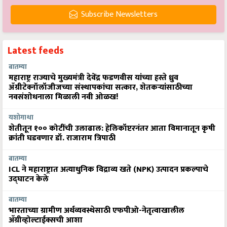
Subscribe Newsletters
Latest feeds
बातम्या
महाराष्ट्र राज्याचे मुख्यमंत्री देवेंद्र फडणवीस यांच्या हस्ते ध्रुव
ॲग्रीटेक्नॉलॉजीजच्या संस्थापकांचा सत्कार, शेतकऱ्यांसाठीच्या
नवसंशोधनाला मिळाली नवी ओळख!
यशोगाथा
शेतीतून १०० कोटींची उलाढाल: हेलिकॉप्टरनंतर आता विमानातून कृषी
क्रांती घडवणार डॉ. राजाराम त्रिपाठी
बातम्या
ICL ने महाराष्ट्रात अत्याधुनिक विद्राव्य खते (NPK) उत्पादन प्रकल्पाचे
उद्घाटन केले
बातम्या
भारताच्या ग्रामीण अर्थव्यवस्थेसाठी एफपीओ-नेतृत्वाखालील
अ‍ॅग्रीव्होल्टाईक्सची आशा