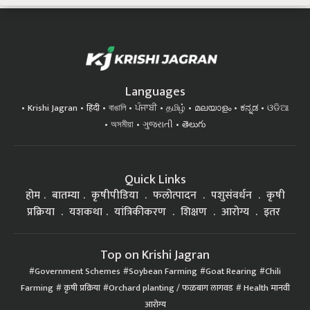
Languages
Krishi Jagran
हिंदी
বাঙালি
ਪੰਜਾਬੀ
தமிழ்
മലയാളം
ಕನ್ನಡ
ଓଡିଆ
অসমীয়া
ગુજરાતી
తెలుగు
Quick Links
होम
बातम्या
कृषीपीडिया
फलोत्पादन
पशुसंवर्धन
कृषी
प्रक्रिया
यशकथा
यांत्रिकीकरण
शिक्षण
आरोग्य
इतर
Top on Krishi Jagran
Government Schemes
Soybean Farming
Goat Rearing
Chili
Farming
कृषी प्रक्रिया
Orchard planting / फळबाग लागवड
Health मानवी
आरोग्य