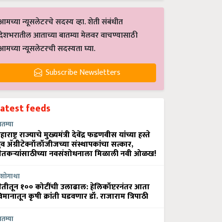
आमच्या न्यूसलेटरचे सदस्य व्हा. शेती संबंधीत
देशभरातील आताच्या बातम्या मेलवर वाचण्यासाठी
आमच्या न्यूसलेटरची सदस्यता घ्या.
Subscribe Newsletters
Latest feeds
ातम्या
हाराष्ट्र राज्याचे मुख्यमंत्री देवेंद्र फडणवीस यांच्या हस्ते
्रुव ॲग्रीटेक्नॉलॉजीजच्या संस्थापकांचा सत्कार,
ेतकऱ्यांसाठीच्या नवसंशोधनाला मिळाली नवी ओळख!
शोगाथा
ेतीतून १०० कोटींची उलाढाल: हेलिकॉप्टरनंतर आता
िमानातून कृषी क्रांती घडवणार डॉ. राजाराम त्रिपाठी
ातम्या