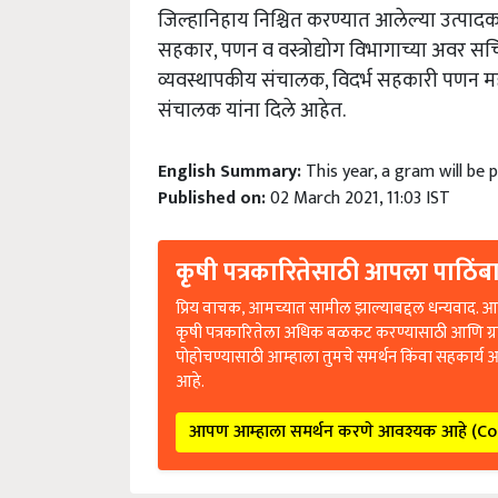
जिल्हानिहाय निश्चित करण्यात आलेल्या उत्पादकत
सहकार
,
पणन व वस्त्रोद्योग विभागाच्या अवर स
व्यवस्थापकीय संचालक
,
विदर्भ सहकारी पणन म
संचालक यांना दिले आहेत.
English Summary:
This year, a gram will be
Published on:
02 March 2021, 11:03 IST
कृषी पत्रकारितेसाठी आपला पाठिंबा
प्रिय वाचक, आमच्यात सामील झाल्याबद्दल धन्यवाद. आप
कृषी पत्रकारितेला अधिक बळकट करण्यासाठी आणि ग्
पोहोचण्यासाठी आम्हाला तुमचे समर्थन किंवा सहकार्य 
आहे.
आपण आम्हाला समर्थन करणे आवश्यक आहे (C