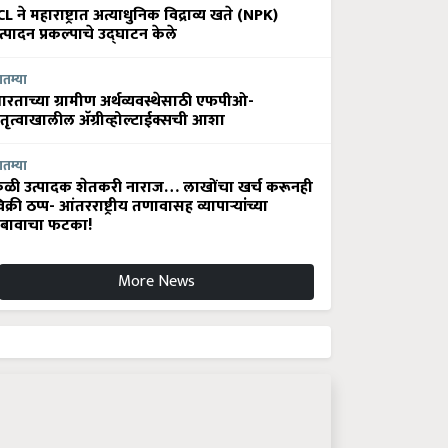
CL ने महाराष्ट्रात अत्याधुनिक विद्राव्य खते (NPK)
त्पादन प्रकल्पाचे उद्घाटन केले
ातम्या
ारताच्या ग्रामीण अर्थव्यवस्थेसाठी एफपीओ-
ेतृत्वाखालील अ‍ॅग्रीव्होल्टाईक्सची आशा
ातम्या
ेळी उत्पादक शेतकरी नाराज… लाखोंचा खर्च करूनही
िक्री ठप्प- आंतरराष्ट्रीय तणावासह व्यापाऱ्यांच्या
बावाचा फटका!
More News