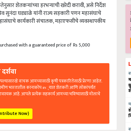
ेनुसार शेतकऱ्यांच्या हरभऱ्याची खरेदी करावी
,
असे निर्देश
चिव सुनंदा घड्याळे यांनी राज्य सहकारी पणन महासंघाचे
हासंघाचे कार्यकारी संचालक
,
महाएफसीचे व्यवस्थापकीय
 purchased with a guaranteed price of Rs 5,000
 दर्शवा
ब
ल्यासारखे वाचक आमच्यासाठी कृषी पत्रकारितेसाठी प्रेरणा आहेत.
म
रामीण भारतातील कानाकोप in्यात शेतकरी आणि लोकांपर्यंत
ध
श
आवश्यक आहे. आपले प्रत्येक सहकार्य आमच्या भविष्यासाठी मोलाचे
य
श
ontribute Now)
व
ब