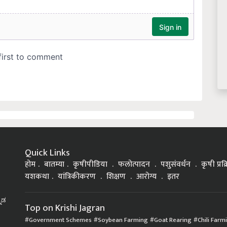
Quick Links
होम
बातम्या
कृषीपीडिया
फलोत्पादन
पशुसंवर्धन
कृषी प्रक
यशकथा
यांत्रिकीकरण
शिक्षण
आरोग्य
इतर
್ನಡ
Top on Krishi Jagran
Government Schemes
Soybean Farming
Goat Rearing
Chili Farm