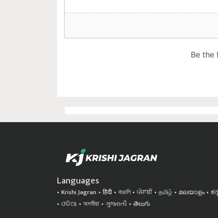
Languages
Krishi Jagran
हिंदी
বাঙালি
ਪੰਜਾਬੀ
தமிழ்
മലയാളം
ಕನ
ଓଡିଆ
অসমীয়া
ગુજરાતી
తెలుగు