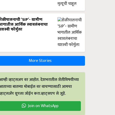
शेळीपालनाची ‘SIP’- ग्रामीण
भागातील आर्थिक स्वावलंबनाचा
यशस्वी फॉर्मुला
More Stories
आम्ही व्हाट्सअप वर आहोत. देशभरातील शेतीविषयीच्या
आताच्या बातम्या मोबाईल वर वाचण्यासाठी आमचा
व्हाट्सअँप ग्रुपला जॉईन करा.व्हाट्सएप से जुड़ें.
Join on WhatsApp