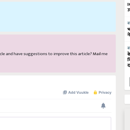
I
उ
ब
भ
न
ब
rticle and have suggestions to improve this article?
Mail
me
क
व
द