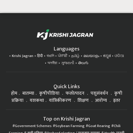
Languages
Krishi Jagran
हिंदी
বাঙালি
ਪੰਜਾਬੀ
தமிழ்
മലയാളം
ಕನ್ನಡ
ଓଡିଆ
অসমীয়া
ગુજરાતી
తెలుగు
Quick Links
होम
बातम्या
कृषीपीडिया
फलोत्पादन
पशुसंवर्धन
कृषी
प्रक्रिया
यशकथा
यांत्रिकीकरण
शिक्षण
आरोग्य
इतर
Top on Krishi Jagran
Government Schemes
Soybean Farming
Goat Rearing
Chili