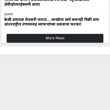
अ‍ॅग्रीव्होल्टाईक्सची आशा
बातम्या
केळी उत्पादक शेतकरी नाराज… लाखोंचा खर्च करूनही विक्री ठप्प-
आंतरराष्ट्रीय तणावासह व्यापाऱ्यांच्या दबावाचा फटका!
More News