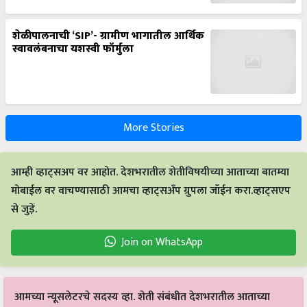
शेळीपालनाची ‘SIP’- ग्रामीण भागातील आर्थिक
स्वावलंबनाचा यशस्वी फॉर्मुला
More Stories
आम्ही व्हाट्सअप वर आहोत. देशभरातील शेतीविषयीच्या आताच्या बातम्या
मोबाईल वर वाचण्यासाठी आमचा व्हाट्सअँप ग्रुपला जॉईन करा.व्हाट्सएप
से जुड़ें.
Join on WhatsApp
आमच्या न्यूसलेटरचे सदस्य व्हा. शेती संबंधीत देशभरातील आताच्या