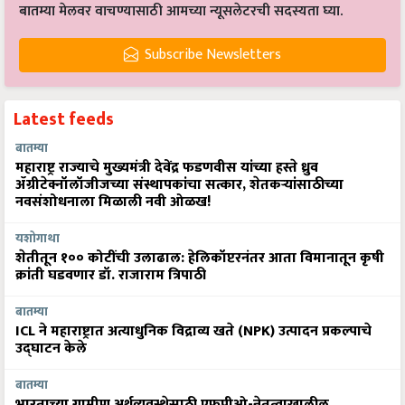
बातम्या मेलवर वाचण्यासाठी आमच्या न्यूसलेटरची सदस्यता घ्या.
Subscribe Newsletters
Latest feeds
बातम्या
महाराष्ट्र राज्याचे मुख्यमंत्री देवेंद्र फडणवीस यांच्या हस्ते ध्रुव
ॲग्रीटेक्नॉलॉजीजच्या संस्थापकांचा सत्कार, शेतकऱ्यांसाठीच्या
नवसंशोधनाला मिळाली नवी ओळख!
यशोगाथा
शेतीतून १०० कोटींची उलाढाल: हेलिकॉप्टरनंतर आता विमानातून कृषी
क्रांती घडवणार डॉ. राजाराम त्रिपाठी
बातम्या
ICL ने महाराष्ट्रात अत्याधुनिक विद्राव्य खते (NPK) उत्पादन प्रकल्पाचे
उद्घाटन केले
बातम्या
भारताच्या ग्रामीण अर्थव्यवस्थेसाठी एफपीओ-नेतृत्वाखालील