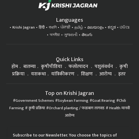
Languages
Krishi Jagran
हिंदी
বাঙালি
ਪੰਜਾਬੀ
தமிழ்
മലയാളം
ಕನ್ನಡ
ଓଡିଆ
অসমীয়া
ગુજરાતી
తెలుగు
Quick Links
होम
बातम्या
कृषीपीडिया
फलोत्पादन
पशुसंवर्धन
कृषी
प्रक्रिया
यशकथा
यांत्रिकीकरण
शिक्षण
आरोग्य
इतर
Top on Krishi Jagran
Government Schemes
Soybean Farming
Goat Rearing
Chili
Farming
कृषी प्रक्रिया
Orchard planting / फळबाग लागवड
Health मानवी
आरोग्य
Subscribe to our Newsletter. You choose the topics of