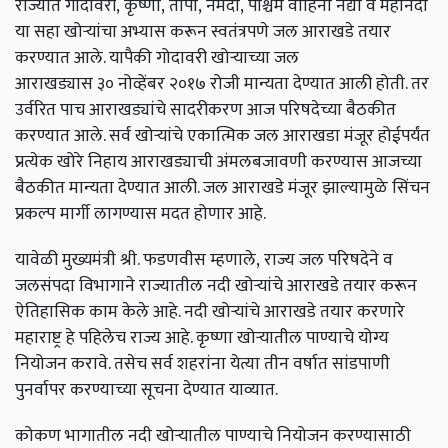
राज्यात गोदावरी, कृष्णा, तापी, नर्मदा, पश्चिम वाहिनी नद्या व महानदी
या सहा खोऱ्यांचा अभ्यास करून स्वतंत्रपणे जल आराखडे तयार
करण्यात आले. यापैकी गोदावरी खोऱ्याच्या जल
आराखड्यास ३० नोव्हेंबर २०१७ रोजी मान्यता देण्यात आली होती. तर
उर्वरित पाच आराखड्यांचे सादरीकरण आज परिषदेच्या बैठकीत
करण्यात आले. सर्व खोऱ्यांचे एकात्मिक जल आराखडा मंजूर होईपर्यंत
प्रत्येक खोरे निहाय आराखड्याची अंमलबजावणी करण्यास आजच्या
बैठकीत मान्यता देण्यात आली. जल आराखडे मंजूर झाल्यामुळे सिंचन
प्रकल्प मार्गी लागण्यास मदत होणार आहे.
यावेळी मुख्यमंत्री श्री. फडणवीस म्हणाले, राज्य जल परिषदेने व
जलसंपदा विभागाने राज्यातील नदी खोऱ्यांचे आराखडे तयार करून
ऐतिहासिक काम केले आहे. नदी खोऱ्यांचे आराखडे तयार करणारे
महाराष्ट्र हे पहिलेच राज्य आहे. कृष्णा खोऱ्यातील पाण्याचे योग्य
नियोजन करावे. तसेच सर्व शहरांना येत्या तीन वर्षात सांडपाणी
पुनर्वापर करण्याच्या सूचना देण्यात याव्यात.
कोकण भागातील नदी खोऱ्यातील पाण्याचे नियोजन करण्यासाठी