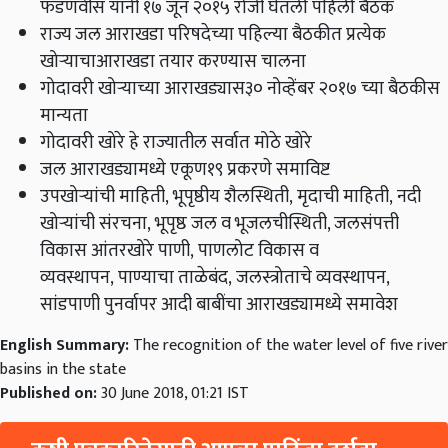
फडणवीस यांनी १७ जून २०१५ रोजी घेतली पहिली बैठक
राज्य जल आराखडा परिषदेच्या पहिल्या बैठकीत प्रत्येक
खोऱ्याचाआराखडा तयार करण्यास चालना
गोदावरी खोऱ्याच्या आराखड्यास३० नोव्हेंबर २०१७ च्या बैठकीस
मान्यता
गोदावरी खोरे हे राज्यातील सर्वात मोठे खोरे
जल आराखड्यामध्ये एकूण१९ प्रकरणे समाविष्ट
उपखोऱ्यांची माहिती, भूपृष्ठीय शैलस्थिती, मृदाची माहिती, नदी
खोऱ्यांची संरचना, भूपृष्ठ जल व भूजलचीस्थिती, जलसंपत्ती
विकास आंतरखोरे पाणी, पाणलोट विकास व
व्यवस्थापन, पाण्याचा ताळेबंद, जलस्त्रोताचे व्यवस्थापन,
सांडपाणी पुनर्वापर आदी बाबींचा आराखड्यामध्ये समावेश
English Summary:
The recognition of the water level of five river
basins in the state
Published on:
30 June 2018, 01:21 IST