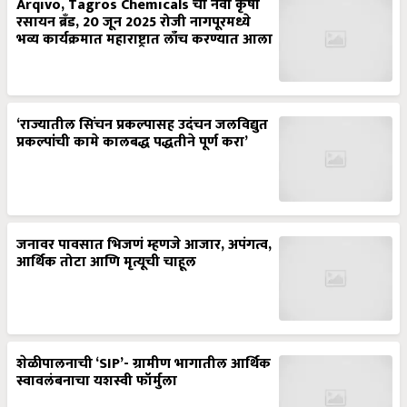
Arqivo, Tagros Chemicals चा नवा कृषी
रसायन ब्रँड, 20 जून 2025 रोजी नागपूरमध्ये
भव्य कार्यक्रमात महाराष्ट्रात लाँच करण्यात आला
‘राज्यातील सिंचन प्रकल्पासह उदंचन जलविद्युत
प्रकल्पांची कामे कालबद्ध पद्धतीने पूर्ण करा’
जनावर पावसात भिजणं म्हणजे आजार, अपंगत्व,
आर्थिक तोटा आणि मृत्यूची चाहूल
शेळीपालनाची ‘SIP’- ग्रामीण भागातील आर्थिक
स्वावलंबनाचा यशस्वी फॉर्मुला