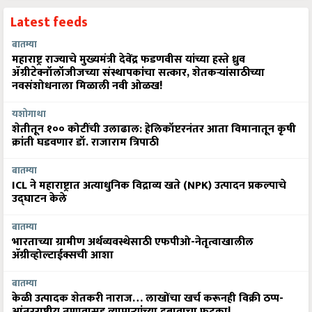
Latest feeds
बातम्या
महाराष्ट्र राज्याचे मुख्यमंत्री देवेंद्र फडणवीस यांच्या हस्ते ध्रुव
ॲग्रीटेक्नॉलॉजीजच्या संस्थापकांचा सत्कार, शेतकऱ्यांसाठीच्या
नवसंशोधनाला मिळाली नवी ओळख!
यशोगाथा
शेतीतून १०० कोटींची उलाढाल: हेलिकॉप्टरनंतर आता विमानातून कृषी
क्रांती घडवणार डॉ. राजाराम त्रिपाठी
बातम्या
ICL ने महाराष्ट्रात अत्याधुनिक विद्राव्य खते (NPK) उत्पादन प्रकल्पाचे
उद्घाटन केले
बातम्या
भारताच्या ग्रामीण अर्थव्यवस्थेसाठी एफपीओ-नेतृत्वाखालील
अ‍ॅग्रीव्होल्टाईक्सची आशा
बातम्या
केळी उत्पादक शेतकरी नाराज… लाखोंचा खर्च करूनही विक्री ठप्प-
आंतरराष्ट्रीय तणावासह व्यापाऱ्यांच्या दबावाचा फटका!