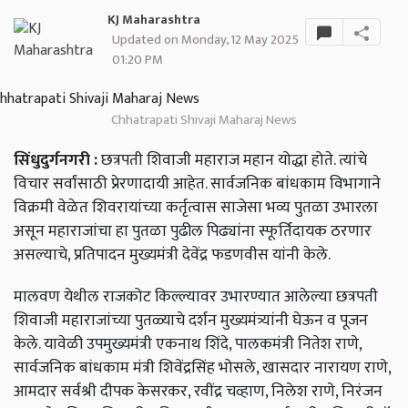
KJ Maharashtra
Updated on Monday, 12 May 2025
01:20 PM
Chhatrapati Shivaji Maharaj News
सिंधुदुर्गनगरी
:
छत्रपती
शिवाजी
महाराज
महान
योद्धा
होते
.
त्यांचे
विचार
सर्वांसाठी
प्रेरणादायी
आहेत
.
सार्वजनिक
बांधकाम
विभागाने
विक्रमी
वेळेत
शिवरायांच्या
कर्तृत्वास
साजेसा
भव्य
पुतळा
उभारला
असून
महाराजांचा
हा
पुतळा
पुढील
पिढ्यांना
स्फूर्तिदायक
ठरणार
असल्याचे
,
प्रतिपादन
मुख्यमंत्री
देवेंद्र
फडणवीस
यांनी
केले
.
मालवण
येथील
राजकोट
किल्ल्यावर
उभारण्यात
आलेल्या
छत्रपती
शिवाजी
महाराजांच्या
पुतळ्याचे
दर्शन
मुख्यमंत्र्यांनी
घेऊन
व
पूजन
केले
.
यावेळी
उपमुख्यमंत्री
एकनाथ
शिंदे
,
पालकमंत्री
नितेश
राणे
,
सार्वजनिक
बांधकाम
मंत्री
शिवेंद्रसिंह
भोसले
,
खासदार
नारायण
राणे
,
आमदार
सर्वश्री
दीपक
केसरकर
,
रवींद्र
चव्हाण
,
निलेश
राणे
,
निरंजन