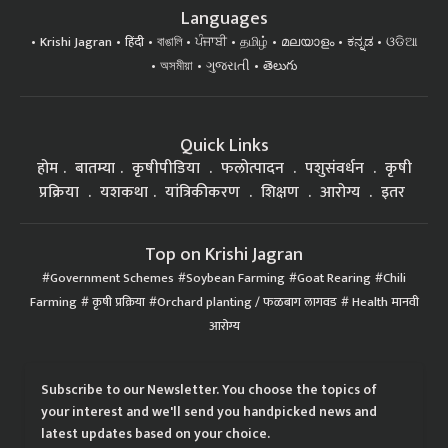
Languages
Krishi Jagran
हिंदी
বাঙালি
ਪੰਜਾਬੀ
தமிழ்
മലയാളം
ಕನ್ನಡ
ଓଡିଆ
অসমীয়া
ગુજરાતી
తెలుగు
Quick Links
होम
बातम्या
कृषीपीडिया
फलोत्पादन
पशुसंवर्धन
कृषी
प्रक्रिया
यशकथा
यांत्रिकीकरण
शिक्षण
आरोग्य
इतर
Top on Krishi Jagran
Government Schemes
Soybean Farming
Goat Rearing
Chili
Farming
कृषी प्रक्रिया
Orchard planting / फळबाग लागवड
Health मानवी
आरोग्य
Subscribe to our Newsletter. You choose the topics of
your interest and we'll send you handpicked news and
latest updates based on your choice.