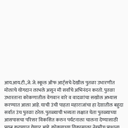
आय
.
आय
.
टी
.,
जे
.
जे
.
स्कूल
ऑफ
आर्ट्सचे
देखील
पुतळा
उभारणीत
मोलाचे
योगदान
लाभले
असून
मी
सर्वांचे
अभिनंदन
करतो
.
पुतळा
उभारताना
कोकणातील
वेगवान
वारे
व
वादळांचा
सखोल
अभ्यास
करण्यात
आला
आहे
.
याची
उंची
पाहता
महाराजांचा
हा
देशातील
बहुदा
सर्वात
उंच
पुतळा
ठरेल
.
पुतळ्याची
भव्यता
लक्षात
घेता
पुतळ्याच्या
आसपासचा
परिसर
विकसित
करुन
पर्यटनाला
चालना
देण्यासाठी
प्रयत्न
करण्यात
येणार
आहे
.
कोकणच्या
विकासाला
नेहमीच
प्राधान्य