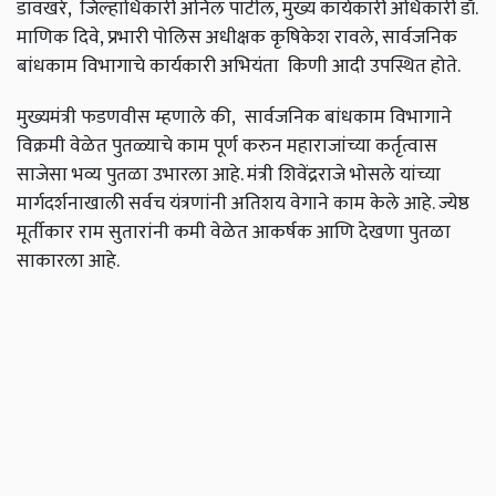
डावखरे
,
जिल्हाधिकारी
अनिल
पाटील
,
मुख्य
कार्यकारी
अधिकारी
डॉ
.
माणिक
दिवे
,
प्रभारी
पोलिस
अधीक्षक
कृषिकेश
रावले
,
सार्वजनिक
बांधकाम
विभागाचे
कार्यकारी
अभियंता
किणी
आदी
उपस्थित
होते
.
मुख्यमंत्री
फडणवीस
म्हणाले
की
,
सार्वजनिक
बांधकाम
विभागाने
विक्रमी
वेळेत
पुतळ्याचे
काम
पूर्ण
करुन
महाराजांच्या
कर्तृत्वास
साजेसा
भव्य
पुतळा
उभारला
आहे
.
मंत्री
शिवेंद्रराजे
भोसले
यांच्या
मार्गदर्शनाखाली
सर्वच
यंत्रणांनी
अतिशय
वेगाने
काम
केले
आहे
.
ज्येष्ठ
मूर्तीकार
राम
सुतारांनी
कमी
वेळेत
आकर्षक
आणि
देखणा
पुतळा
साकारला
आहे
.