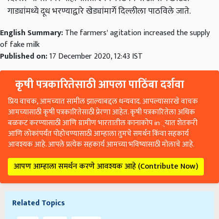
गाड्यांमध्ये दूध भरण्याद्वारे खेड्यांमार्गे दिल्लीला पाठविले जाते.
English Summary:
The farmers' agitation increased the supply
of fake milk
Published on:
17 December 2020, 12:43 IST
कृषी पत्रकारितेसाठी आपला पाठिंबा दर्शवा
प्रिय वाचक, आमच्यात सामील झाल्याबद्दल धन्यवाद. आपल्यासारखे वाचक
आमच्यासाठी कृषी पत्रकारितेसाठी प्रेरणा आहेत. कृषी पत्रकारितेला अधिक
बळकट करण्यासाठी आणि ग्रामीण भारतातील कानाकोप in्यात शेतकरी
आणि लोकांपर्यंत पोहोचण्यासाठी आम्हाला तुमचे समर्थन किंवा सहकार्य
आवश्यक आहे. आपले प्रत्येक सहकार्य आमच्या भविष्यासाठी मोलाचे आहे.
आपण आम्हाला समर्थन करणे आवश्यक आहे (Contribute Now)
Related Topics