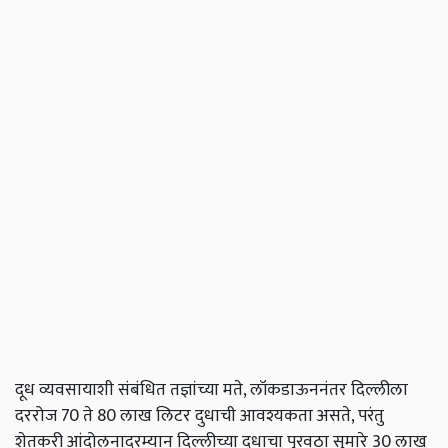
दूध व्यवसायाशी संबंधित तज्ञांच्या मते, लॉकडाऊननंतर दिल्लीला
दररोज 70 ते 80 लाख लिटर दुधाची आवश्यकता असते, परंतु
शेतकरी आंदोलनादरम्यान दिल्लीच्या दुधाचा पुरवठा सुमारे 30 लाख