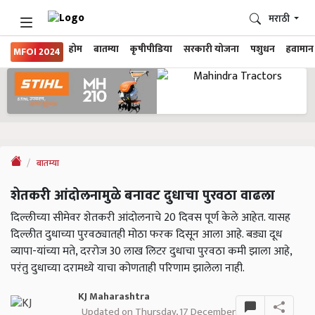
मराठी
होम
बातम्या
कृषीपीडिया
सरकारी योजना
पशुधन
हवामान
MFOI 2024
बातम्या
शेतकरी आंदोलनामुळे बनावट दुधाचा पुरवठा वाढला
दिल्लीच्या सीमेवर शेतकरी आंदोलनाचे 20 दिवस पूर्ण केले आहेत. यासह
दिल्लीत दुधाच्या पुरवठ्यातही मोठा फरक दिसून आला आहे. बड्या दूध
व्यापा-यांच्या मते, दररोज 30 लाख लिटर दुधाचा पुरवठा कमी झाला आहे,
परंतु दुधाच्या दरामध्ये याचा कोणताही परिणाम झालेला नाही.
KJ Maharashtra
Updated on Thursday, 17 December