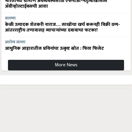
भारताच्या ग्रामीण अर्थव्यवस्थेसाठी एफपीओ-नेतृत्वाखालील
अ‍ॅग्रीव्होल्टाईक्सची आशा
बातम्या
केळी उत्पादक शेतकरी नाराज… लाखोंचा खर्च करूनही विक्री ठप्प-
आंतरराष्ट्रीय तणावासह व्यापाऱ्यांच्या दबावाचा फटका!
आरोग्य सल्ला
आधुनिक आहारातील प्रथिनांचा उत्कृष्ट स्रोत : फिश फिलेट
More News