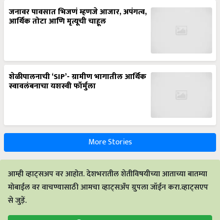
जनावर पावसात भिजणं म्हणजे आजार, अपंगत्व,
आर्थिक तोटा आणि मृत्यूची चाहूल
शेळीपालनाची ‘SIP’- ग्रामीण भागातील आर्थिक
स्वावलंबनाचा यशस्वी फॉर्मुला
More Stories
आम्ही व्हाट्सअप वर आहोत. देशभरातील शेतीविषयीच्या आताच्या बातम्या
मोबाईल वर वाचण्यासाठी आमचा व्हाट्सअँप ग्रुपला जॉईन करा.व्हाट्सएप
से जुड़ें.