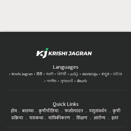
Languages
Krishi Jagran
हिंदी
বাঙালি
ਪੰਜਾਬੀ
தமிழ்
മലയാളം
ಕನ್ನಡ
ଓଡିଆ
অসমীয়া
ગુજરાતી
తెలుగు
Quick Links
होम
बातम्या
कृषीपीडिया
फलोत्पादन
पशुसंवर्धन
कृषी
प्रक्रिया
यशकथा
यांत्रिकीकरण
शिक्षण
आरोग्य
इतर