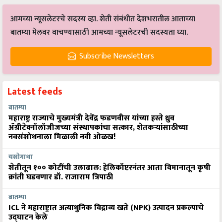
आमच्या न्यूसलेटरचे सदस्य व्हा. शेती संबंधीत देशभरातील आताच्या
बातम्या मेलवर वाचण्यासाठी आमच्या न्यूसलेटरची सदस्यता घ्या.
Subscribe Newsletters
Latest feeds
बातम्या
महाराष्ट्र राज्याचे मुख्यमंत्री देवेंद्र फडणवीस यांच्या हस्ते ध्रुव
ॲग्रीटेक्नॉलॉजीजच्या संस्थापकांचा सत्कार, शेतकऱ्यांसाठीच्या
नवसंशोधनाला मिळाली नवी ओळख!
यशोगाथा
शेतीतून १०० कोटींची उलाढाल: हेलिकॉप्टरनंतर आता विमानातून कृषी
क्रांती घडवणार डॉ. राजाराम त्रिपाठी
बातम्या
ICL ने महाराष्ट्रात अत्याधुनिक विद्राव्य खते (NPK) उत्पादन प्रकल्पाचे
उद्घाटन केले