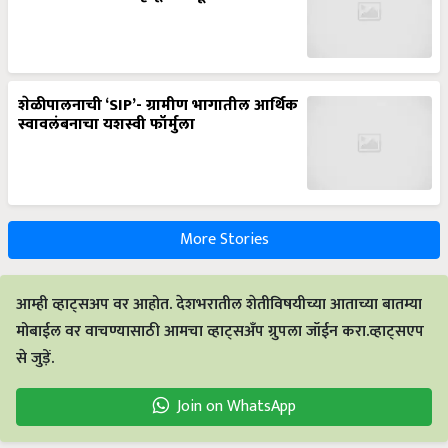
शेळीपालनाची ‘SIP’- ग्रामीण भागातील आर्थिक
स्वावलंबनाचा यशस्वी फॉर्मुला
More Stories
आम्ही व्हाट्सअप वर आहोत. देशभरातील शेतीविषयीच्या आताच्या बातम्या
मोबाईल वर वाचण्यासाठी आमचा व्हाट्सअँप ग्रुपला जॉईन करा.व्हाट्सएप
से जुड़ें.
Join on WhatsApp