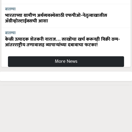
बातम्या
भारताच्या ग्रामीण अर्थव्यवस्थेसाठी एफपीओ-नेतृत्वाखालील
अ‍ॅग्रीव्होल्टाईक्सची आशा
बातम्या
केळी उत्पादक शेतकरी नाराज… लाखोंचा खर्च करूनही विक्री ठप्प-
आंतरराष्ट्रीय तणावासह व्यापाऱ्यांच्या दबावाचा फटका!
More News