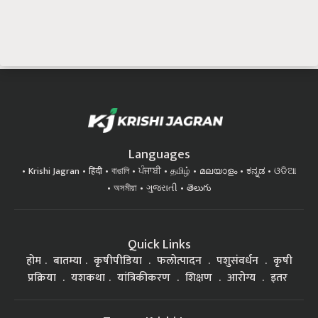
Languages
Krishi Jagran
हिंदी
বাঙালি
ਪੰਜਾਬੀ
தமிழ்
മലയാളം
ಕನ್ನಡ
ଓଡିଆ
অসমীয়া
ગુજરાતી
తెలుగు
Quick Links
होम
बातम्या
कृषीपीडिया
फलोत्पादन
पशुसंवर्धन
कृषी
प्रक्रिया
यशकथा
यांत्रिकीकरण
शिक्षण
आरोग्य
इतर