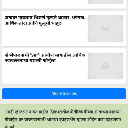
जनावर पावसात भिजणं म्हणजे आजार, अपंगत्व,
आर्थिक तोटा आणि मृत्यूची चाहूल
शेळीपालनाची ‘SIP’- ग्रामीण भागातील आर्थिक
स्वावलंबनाचा यशस्वी फॉर्मुला
More Stories
आम्ही व्हाट्सअप वर आहोत. देशभरातील शेतीविषयीच्या आताच्या बातम्या
मोबाईल वर वाचण्यासाठी आमचा व्हाट्सअँप ग्रुपला जॉईन करा.व्हाट्सएप
से जुड़ें.