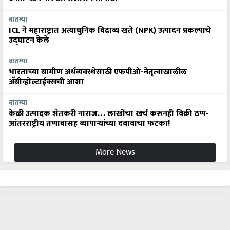
बातम्या
ICL ने महाराष्ट्रात अत्याधुनिक विद्राव्य खते (NPK) उत्पादन प्रकल्पाचे
उद्घाटन केले
बातम्या
भारताच्या ग्रामीण अर्थव्यवस्थेसाठी एफपीओ-नेतृत्वाखालील
अ‍ॅग्रीव्होल्टाईक्सची आशा
बातम्या
केळी उत्पादक शेतकरी नाराज… लाखोंचा खर्च करूनही विक्री ठप्प-
आंतरराष्ट्रीय तणावासह व्यापाऱ्यांच्या दबावाचा फटका!
More News