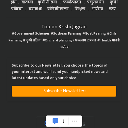
होम
बातम्या
कृषीपीडिया
फलोत्पादन
पशुसंवर्धन
कृषी
प्रक्रिया
यशकथा
यांत्रिकीकरण
शिक्षण
आरोग्य
इतर
Top on Krishi Jagran
Government Schemes
Soybean Farming
Goat Rearing
Chili
Farming
कृषी प्रक्रिया
Orchard planting / फळबाग लागवड
Health मानवी
आरोग्य
Subscribe to our Newsletter. You choose the topics of
your interest and we'll send you handpicked news and
latest updates based on your choice.
Subscribe Newsletters