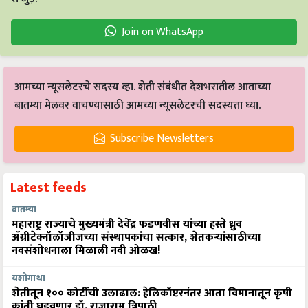
Join on WhatsApp
आमच्या न्यूसलेटरचे सदस्य व्हा. शेती संबंधीत देशभरातील आताच्या
बातम्या मेलवर वाचण्यासाठी आमच्या न्यूसलेटरची सदस्यता घ्या.
Subscribe Newsletters
Latest feeds
बातम्या
महाराष्ट्र राज्याचे मुख्यमंत्री देवेंद्र फडणवीस यांच्या हस्ते ध्रुव
ॲग्रीटेक्नॉलॉजीजच्या संस्थापकांचा सत्कार, शेतकऱ्यांसाठीच्या
नवसंशोधनाला मिळाली नवी ओळख!
यशोगाथा
शेतीतून १०० कोटींची उलाढाल: हेलिकॉप्टरनंतर आता विमानातून कृषी
क्रांती घडवणार डॉ. राजाराम त्रिपाठी