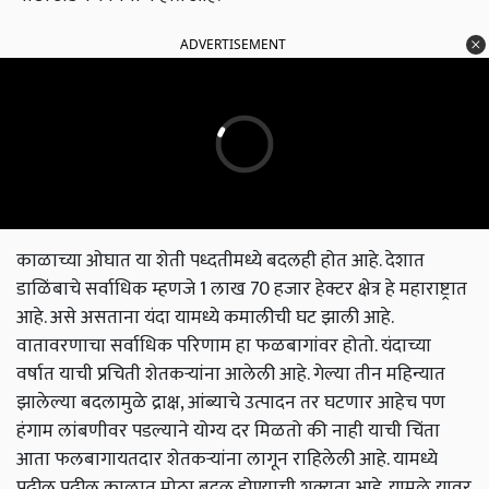
ADVERTISEMENT
काळाच्या ओघात या शेती पध्दतीमध्ये बदलही होत आहे. देशात
डाळिंबाचे सर्वाधिक म्हणजे 1 लाख 70 हजार हेक्टर क्षेत्र हे महाराष्ट्रात
आहे. असे असताना यंदा यामध्ये कमालीची घट झाली आहे.
वातावरणाचा सर्वाधिक परिणाम हा फळबागांवर होतो. यंदाच्या
वर्षात याची प्रचिती शेतकऱ्यांना आलेली आहे. गेल्या तीन महिन्यात
झालेल्या बदलामुळे द्राक्ष, आंब्याचे उत्पादन तर घटणार आहेच पण
हंगाम लांबणीवर पडल्याने योग्य दर मिळतो की नाही याची चिंता
आता फलबागायतदार शेतकऱ्यांना लागून राहिलेली आहे. यामध्ये
पुढील पुढील काळात मोठा बदल होण्याची शक्यता आहे. यामुळे यावर