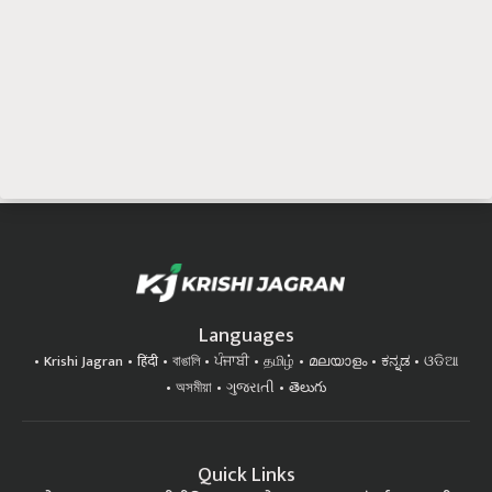
Languages
Krishi Jagran
हिंदी
বাঙালি
ਪੰਜਾਬੀ
தமிழ்
മലയാളം
ಕನ್ನಡ
ଓଡିଆ
অসমীয়া
ગુજરાતી
తెలుగు
Quick Links