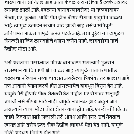
चांदणे यांनी सांगितले आहे. आता केवळ सरासरीच्या 5 टक्के क्षेत्रावर
लागवड झाली आहे. बदलत्या वातावरणाबरोबर या फळबागांवर
तेल्या, मर, कुजवा, आणि पीन होल बोअर रोगांचा प्रादुर्भाव वाढला
आहे. त्यामुळे उत्पादन खर्चात वाढ झाली आहे. तसेच अतिवृष्टी
अनियमित पाऊस यामुळे उत्पन्न घटले आहे. अशा दुहेरी संकटामुळेच
शेतकरी डाळिंब लागवडीचे धाडस करीत नाही. लागवडीचा खर्च
देखील मोठा आहे.
असे असताना परराज्यात पोषक वातावरण असल्याने गुजरात,
राजस्थान या ठिकाणी क्षेत्र वाढले आहे. त्यामुळे वातावरणातील
बदलाचा परिणाम सध्या वावरात असलेल्या पिकांवर तर झालाच आहे
पण आगामी हंगामावरही होत असल्याचेच यामधून दिसून येत आहे.
यामुळे पैसे होणारे पीक शेतकरी घेत नाहीत. मर रोगावर अजूनही
प्रभावी असे औषध आले नाही. यामुळे अचानक झाड जळून जात
असल्याने त्याचा मोठा तोटा शेतकऱ्यांना होत आहे. एकरी बघितले तर
काही दिवसात झाडे जळाली तरी औषध आणि इतर खर्च तेवढाच
लागत आहे. तसेच इतर पीक देखील त्यामध्ये घेता येत नाही, यामुळे
मोठी अडचण निर्माण होत आहे.