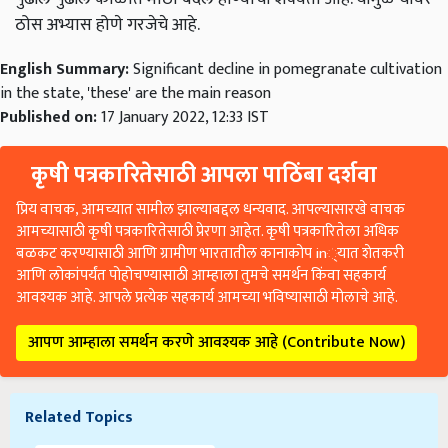
ठोस अभ्यास होणे गरजेचे आहे.
English Summary:
Significant decline in pomegranate cultivation
in the state, 'these' are the main reason
Published on:
17 January 2022, 12:33 IST
कृषी पत्रकारितेसाठी आपला पाठिंबा दर्शवा
प्रिय वाचक, आमच्यात सामील झाल्याबद्दल धन्यवाद. आपल्यासारखे वाचक
आमच्यासाठी कृषी पत्रकारितेसाठी प्रेरणा आहेत. कृषी पत्रकारितेला अधिक
बळकट करण्यासाठी आणि ग्रामीण भारतातील कानाकोप in्यात शेतकरी
आणि लोकांपर्यंत पोहोचण्यासाठी आम्हाला तुमचे समर्थन किंवा सहकार्य
आवश्यक आहे. आपले प्रत्येक सहकार्य आमच्या भविष्यासाठी मोलाचे आहे.
आपण आम्हाला समर्थन करणे आवश्यक आहे (Contribute Now)
Related Topics