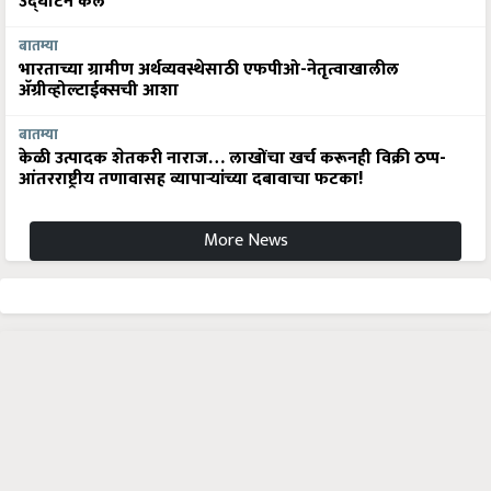
उद्घाटन केले
बातम्या
भारताच्या ग्रामीण अर्थव्यवस्थेसाठी एफपीओ-नेतृत्वाखालील
अ‍ॅग्रीव्होल्टाईक्सची आशा
बातम्या
केळी उत्पादक शेतकरी नाराज… लाखोंचा खर्च करूनही विक्री ठप्प-
आंतरराष्ट्रीय तणावासह व्यापाऱ्यांच्या दबावाचा फटका!
More News