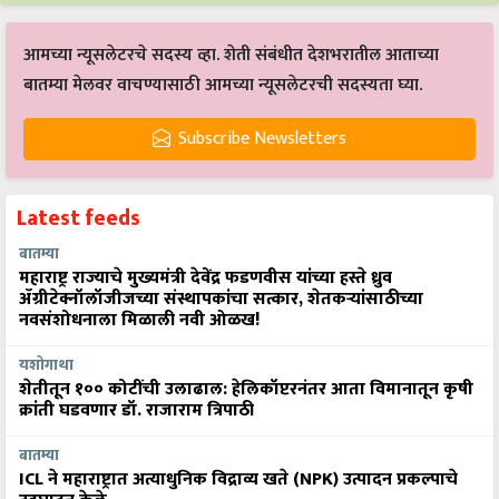
आमच्या न्यूसलेटरचे सदस्य व्हा. शेती संबंधीत देशभरातील आताच्या
बातम्या मेलवर वाचण्यासाठी आमच्या न्यूसलेटरची सदस्यता घ्या.
Subscribe Newsletters
Latest feeds
बातम्या
महाराष्ट्र राज्याचे मुख्यमंत्री देवेंद्र फडणवीस यांच्या हस्ते ध्रुव
ॲग्रीटेक्नॉलॉजीजच्या संस्थापकांचा सत्कार, शेतकऱ्यांसाठीच्या
नवसंशोधनाला मिळाली नवी ओळख!
यशोगाथा
शेतीतून १०० कोटींची उलाढाल: हेलिकॉप्टरनंतर आता विमानातून कृषी
क्रांती घडवणार डॉ. राजाराम त्रिपाठी
बातम्या
ICL ने महाराष्ट्रात अत्याधुनिक विद्राव्य खते (NPK) उत्पादन प्रकल्पाचे