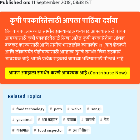
Published on:
11 September 2018, 08:38 IST
कृषी पत्रकारितेसाठी आपला पाठिंबा दर्शवा
प्रिय वाचक, आमच्यात सामील झाल्याबद्दल धन्यवाद. आपल्यासारखे वाचक
आमच्यासाठी कृषी पत्रकारितेसाठी प्रेरणा आहेत. कृषी पत्रकारितेला अधिक
बळकट करण्यासाठी आणि ग्रामीण भारतातील कानाकोप in्यात शेतकरी
आणि लोकांपर्यंत पोहोचण्यासाठी आम्हाला तुमचे समर्थन किंवा सहकार्य
आवश्यक आहे. आपले प्रत्येक सहकार्य आमच्या भविष्यासाठी मोलाचे आहे.
आपण आम्हाला समर्थन करणे आवश्यक आहे (Contribute Now)
Related Topics
food technology
peth
walva
sangli
yavatmal
अन्न तंत्रज्ञान
वाळवा
सांगली
पेठ
यवतमाळ
food inspector
अन्न निरीक्षक