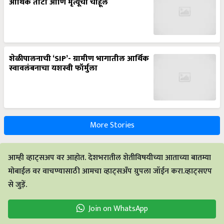
आर्थिक तोटा आणि मृत्यूची चाहूल
शेळीपालनाची ‘SIP’- ग्रामीण भागातील आर्थिक
स्वावलंबनाचा यशस्वी फॉर्मुला
More Stories
आम्ही व्हाट्सअप वर आहोत. देशभरातील शेतीविषयीच्या आताच्या बातम्या
मोबाईल वर वाचण्यासाठी आमचा व्हाट्सअँप ग्रुपला जॉईन करा.व्हाट्सएप
से जुड़ें.
Join on WhatsApp