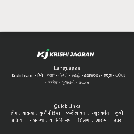
Languages
Krishi Jagran
हिंदी
বাঙালি
ਪੰਜਾਬੀ
தமிழ்
മലയാളം
ಕನ್ನಡ
ଓଡିଆ
অসমীয়া
ગુજરાતી
తెలుగు
Quick Links
होम
बातम्या
कृषीपीडिया
फलोत्पादन
पशुसंवर्धन
कृषी
प्रक्रिया
यशकथा
यांत्रिकीकरण
शिक्षण
आरोग्य
इतर