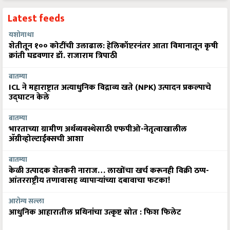
Latest feeds
यशोगाथा
शेतीतून १०० कोटींची उलाढाल: हेलिकॉप्टरनंतर आता विमानातून कृषी
क्रांती घडवणार डॉ. राजाराम त्रिपाठी
बातम्या
ICL ने महाराष्ट्रात अत्याधुनिक विद्राव्य खते (NPK) उत्पादन प्रकल्पाचे
उद्घाटन केले
बातम्या
भारताच्या ग्रामीण अर्थव्यवस्थेसाठी एफपीओ-नेतृत्वाखालील
अ‍ॅग्रीव्होल्टाईक्सची आशा
बातम्या
केळी उत्पादक शेतकरी नाराज… लाखोंचा खर्च करूनही विक्री ठप्प-
आंतरराष्ट्रीय तणावासह व्यापाऱ्यांच्या दबावाचा फटका!
आरोग्य सल्ला
आधुनिक आहारातील प्रथिनांचा उत्कृष्ट स्रोत : फिश फिलेट