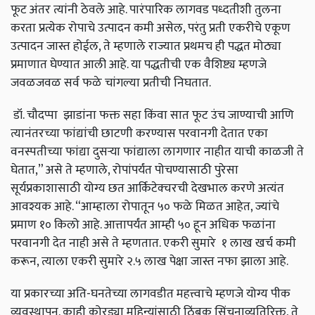
फूट अंतर त्यांनी ठेवले आहे. पारंपारिक लागवड पध्दतीशी तुलना
करता प्रत्येक रोपाचे उत्पादन कमी असेल, परंतु प्रती एकरीचे एकूण
उत्पादन जास्त होईल, ते म्हणाले राज्यात प्रथमच ही पद्धत मोठ्या
प्रमाणात घेण्यात आली आहे. या पद्धतीची एक वैशिष्ट्य म्हणजे
जवळजवळ सर्व फळे चांगल्या प्रतीची निघतात.
डॉ. चौदप्पा झाडांना फक्त सहा किंवा सात फूट उंच जाण्याची आणि
त्यानंतरच्या फांद्यांची छाटणी करण्यास परवानगी देतात एका
वनस्पतीच्या फांद्या दुसऱ्या फांद्याला लागणार नाहीत याची काळजी ते
घेतात,” असे ते म्हणाले, रोपांपर्यंत पोचण्यासाठी पुरेसा
सूर्यप्रकाशासाठी योग्य छत आर्किटेक्चरची देखभाल करणे अत्यंत
आवश्यक आहे. “आम्हाला रोपातून ५० फळे मिळत आहेत, ज्यांचे
प्रमाण १० किलो आहे. आत्तापर्यंत आम्ही ५० हून अधिक फळांना
परवानगी देत नाही असे ते म्हणतात. एकरी सुमारे १ लाख खर्च कमी
करून, त्याला एकरी सुमारे २.५ लाख पेक्षा जास्त नफा झाला आहे.
या प्रकारच्या अति-घनतेच्या लागवडीत महत्त्वाचे म्हणजे योग्य पीक
व्यवस्थापन. काही कोरड्या महिन्यांसाठी ठिंबक सिंचनाव्यतिरिक्त, ते