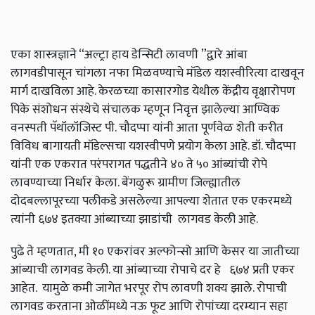
एका शास्त्रज्ञाने “अल्ट्रा हाय डेन्सिटी लावणी ”द्वारे आंबा
लागवडीपासून चांगला नफा मिळवण्याचे मॉडेल यशस्वीरित्या दाखवून
मार्ग दाखविला आहे. केरळच्या कासारगोड येथील केंद्रीय वृक्षारोपण
पिके संशोधन संस्थेचे संचालक म्हणून निवृत्त झालेल्या आण्विक
वनस्पती पॅथॉलॉजिस्ट पी. चौदप्पा यांनी आता पूर्णवेळ शेती करीत
विविध बागायती मॉडेल्सचा यशस्वीपणे प्रयोग केला आहे. डॉ. चौदप्पा
यांनी एक एकरात परंपरागत पद्धतीने ४० ते ५० आंब्यांची रोपे
लावण्याच्या निर्धार केला. बेंगळुरू ग्रामीण जिल्ह्यातील
दोदबल्लापूरच्या पलीकडे असलेल्या आपल्या शेतात एक एकरमध्ये
त्यांनी ६७४ इतक्या आंब्याच्या झाडांची लागवड केली आहे.
पुढे ते म्हणतात, मी १० एकरांवर अल्फोन्सो आणि केसर या जातीच्या
आंब्याची लागवड केली. या आंब्याच्या रोपाचे दर हे ६७४ प्रती एकर
आहेत. यामुळे कमी जागेत भरपूर रोप लावणी शक्य झाले. रोपाची
लागवड करताना ओळींमध्ये नऊ फूट आणि रोपांच्या दरम्यान सहा