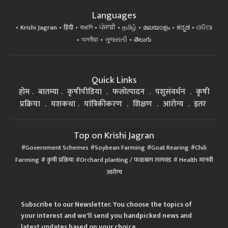
Languages
Krishi Jagran
हिंदी
বাঙালি
ਪੰਜਾਬੀ
தமிழ்
മലയാളം
ಕನ್ನಡ
ଓଡିଆ
অসমীয়া
ગુજરાતી
తెలుగు
Quick Links
होम
बातम्या
कृषीपीडिया
फलोत्पादन
पशुसंवर्धन
कृषी
प्रक्रिया
यशकथा
यांत्रिकीकरण
शिक्षण
आरोग्य
इतर
Top on Krishi Jagran
Government Schemes
Soybean Farming
Goat Rearing
Chili
Farming
कृषी प्रक्रिया
Orchard planting / फळबाग लागवड
Health मानवी
आरोग्य
Subscribe to our Newsletter. You choose the topics of
your interest and we'll send you handpicked news and
latest updates based on your choice.