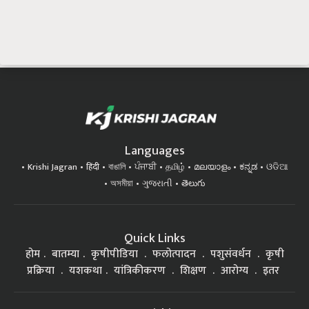
Languages
Krishi Jagran
हिंदी
বাঙালি
ਪੰਜਾਬੀ
தமிழ்
മലയാളം
ಕನ್ನಡ
ଓଡିଆ
অসমীয়া
ગુજરાતી
తెలుగు
Quick Links
होम
बातम्या
कृषीपीडिया
फलोत्पादन
पशुसंवर्धन
कृषी
प्रक्रिया
यशकथा
यांत्रिकीकरण
शिक्षण
आरोग्य
इतर