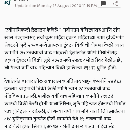
Updated on Monday, 17 August 2020 12:19 PM
'एर्गोनॉमिकली डिझाइन केलेले ", नवीनतम वैशिष्ट्यांसह आणि टॉप
खास तंत्रज्ञानासह,सर्वोत्कृष्ट महिंद्रा ट्रॅक्टर. महिंद्राच्या फार्म इक्विपमेंट
सेक्टरने जुलै २०२० मध्ये आपल्या ट्रॅक्टर विक्रीची घोषणा केली ज्यात
कंपनीने २७ टक्क्यांची वाढ नोंदवली. देशांतर्गत आणि निर्यातीसह
एकूण ट्रॅक्टरची विक्री जुलै २०२० मध्ये २५४०२ मोटारींवर गेली आहे,
जी गेल्या वर्षी याच महिन्यात विक्री झालेल्या १९९९२ युनिट होती.
देशांतर्गत बाजारातील सकारात्मक प्रतिसाद पाहून कंपनीने २४४६३
इतक्या वाहनांची विक्री केली आणि त्यात २८ टक्क्यांची वाढ
नोंदविण्यात आली. मागील वर्षी याच महिन्यात कंपनीने १९१७४
कारची विक्री केली होती. याव्यतिरिक्त, जुलै महिन्यात ट्रॅक्टरची निर्यात
९३९ युनिट्सवर राहिली, जी गेल्या वर्षी याच महिन्यात विक्री झालेल्या
८१८ युनिट्सच्या तुलनेत होती. कंपनीने येथे १५ टक्क्यांची वाढ
नोंदविली. हेमंत सिक्का, अध्यक्ष - शेती उपकरणे क्षेत्र, महिंद्रा अँड