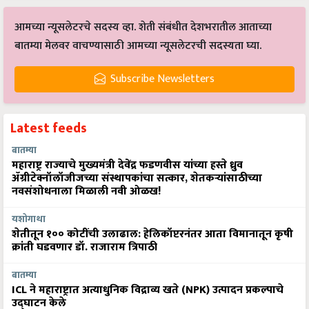
आमच्या न्यूसलेटरचे सदस्य व्हा. शेती संबंधीत देशभरातील आताच्या
बातम्या मेलवर वाचण्यासाठी आमच्या न्यूसलेटरची सदस्यता घ्या.
Subscribe Newsletters
Latest feeds
बातम्या
महाराष्ट्र राज्याचे मुख्यमंत्री देवेंद्र फडणवीस यांच्या हस्ते ध्रुव
ॲग्रीटेक्नॉलॉजीजच्या संस्थापकांचा सत्कार, शेतकऱ्यांसाठीच्या
नवसंशोधनाला मिळाली नवी ओळख!
यशोगाथा
शेतीतून १०० कोटींची उलाढाल: हेलिकॉप्टरनंतर आता विमानातून कृषी
क्रांती घडवणार डॉ. राजाराम त्रिपाठी
बातम्या
ICL ने महाराष्ट्रात अत्याधुनिक विद्राव्य खते (NPK) उत्पादन प्रकल्पाचे
उद्घाटन केले