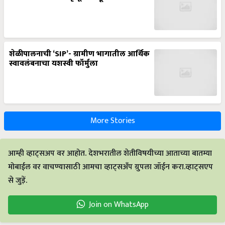
शेळीपालनाची ‘SIP’- ग्रामीण भागातील आर्थिक
स्वावलंबनाचा यशस्वी फॉर्मुला
More Stories
आम्ही व्हाट्सअप वर आहोत. देशभरातील शेतीविषयीच्या आताच्या बातम्या
मोबाईल वर वाचण्यासाठी आमचा व्हाट्सअँप ग्रुपला जॉईन करा.व्हाट्सएप
से जुड़ें.
Join on WhatsApp