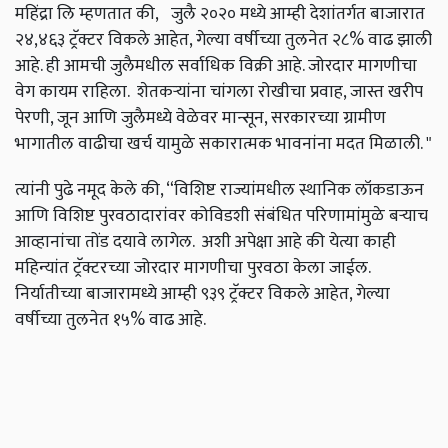
महिंद्रा लि म्हणतात की, जुलै २०२० मध्ये आम्ही देशांतर्गत बाजारात
२४,४६३ ट्रॅक्टर विकले आहेत, गेल्या वर्षीच्या तुलनेत २८% वाढ झाली
आहे. ही आमची जुलैमधील सर्वाधिक विक्री आहे. जोरदार मागणीचा
वेग कायम राहिला. शेतकऱ्यांना चांगला रोखीचा प्रवाह, जास्त खरीप
पेरणी, जून आणि जुलैमध्ये वेळेवर मान्सून, सरकारच्या ग्रामीण
भागातील वाढीचा खर्च यामुळे सकारात्मक भावनांना मदत मिळाली. "
त्यांनी पुढे नमूद केले की, “विशिष्ट राज्यांमधील स्थानिक लॉकडाऊन
आणि विशिष्ट पुरवठादारांवर कोविडशी संबंधित परिणामांमुळे बऱ्याच
आव्हानांचा तोंड दयावे लागेल. अशी अपेक्षा आहे की येत्या काही
महिन्यांत ट्रॅक्टरच्या जोरदार मागणीचा पुरवठा केला जाईल.
निर्यातीच्या बाजारामध्ये आम्ही ९३९ ट्रॅक्टर विकले आहेत, गेल्या
वर्षीच्या तुलनेत १५% वाढ आहे.