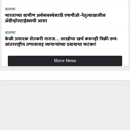
बातम्या
भारताच्या ग्रामीण अर्थव्यवस्थेसाठी एफपीओ-नेतृत्वाखालील
अ‍ॅग्रीव्होल्टाईक्सची आशा
बातम्या
केळी उत्पादक शेतकरी नाराज… लाखोंचा खर्च करूनही विक्री ठप्प-
आंतरराष्ट्रीय तणावासह व्यापाऱ्यांच्या दबावाचा फटका!
More News