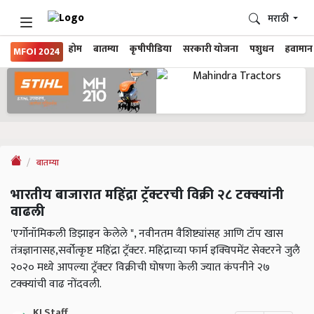
मराठी
होम
बातम्या
कृषीपीडिया
सरकारी योजना
पशुधन
हवामान
MFOI 2024
बातम्या
भारतीय बाजारात महिंद्रा ट्रॅक्टरची विक्री २८ टक्क्यांनी
वाढली
'एर्गोनॉमिकली डिझाइन केलेले ", नवीनतम वैशिष्ट्यांसह आणि टॉप खास
तंत्रज्ञानासह,सर्वोत्कृष्ट महिंद्रा ट्रॅक्टर. महिंद्राच्या फार्म इक्विपमेंट सेक्टरने जुलै
२०२० मध्ये आपल्या ट्रॅक्टर विक्रीची घोषणा केली ज्यात कंपनीने २७
टक्क्यांची वाढ नोंदवली.
KJ Staff