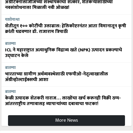
ॲग्रीटेक्नॉलॉजीजच्या संस्थापकांचा सत्कार, शेतकऱ्यांसाठीच्या
नवसंशोधनाला मिळाली नवी ओळख!
यशोगाथा
शेतीतून १०० कोटींची उलाढाल: हेलिकॉप्टरनंतर आता विमानातून कृषी
क्रांती घडवणार डॉ. राजाराम त्रिपाठी
बातम्या
ICL ने महाराष्ट्रात अत्याधुनिक विद्राव्य खते (NPK) उत्पादन प्रकल्पाचे
उद्घाटन केले
बातम्या
भारताच्या ग्रामीण अर्थव्यवस्थेसाठी एफपीओ-नेतृत्वाखालील
अ‍ॅग्रीव्होल्टाईक्सची आशा
बातम्या
केळी उत्पादक शेतकरी नाराज… लाखोंचा खर्च करूनही विक्री ठप्प-
आंतरराष्ट्रीय तणावासह व्यापाऱ्यांच्या दबावाचा फटका!
More News