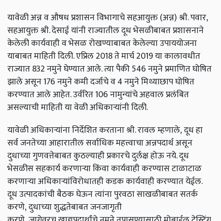
यावेळी अन्न व औषध प्रशासन विभागाचे सहआयुक्त (अन्न) श्री. पवार,
सहआयुक्त श्री. देसाई यांनी राज्यातील दूध भेसळीबाबत प्रशासनाने
केलेली कार्यवाही व भेसळ रोखण्याबाबत केलेल्या उपाययोजना
याबाबत माहिती दिली. एप्रिल
2018
ते मार्च
2019
या कालावधीत
राज्यात
832
नमुने घेण्यात आले. त्या पैकी
546
नमुने प्रमाणित घोषित
झाले असून
176
नमुने कमी दर्जाचे व
4
नमुने मिथ्याछाप घोषित
करण्यात आले आहेत. उर्वरित
106
नामुन्यांचे अहवाल प्रलंबित
असल्याची माहिती या वेळी अधिकाऱ्यांनी दिली.
यावेळी अधिकाऱ्यांना निर्देशित करताना श्री. रावल म्हणाले,
दूध हा
सर्व जनतेच्या आहारातील सर्वाधिक महत्त्वाचा अन्नपदार्थ असून
दुधाच्या गुणवत्तेबाबत कुठल्याही प्रकारचे दुर्लक्ष होऊ नये. दूध
भेसळीस सहकार्य करणाऱ्या किंवा कार्यवाही करण्यास टाळाटाळ
करणाऱ्या अधिकाऱ्यांविरोधातही कडक कार्यवाही करण्यात येईल.
दूध उत्पादकांची बैठक घेऊन त्यांना पुरवठा साखळीबाबत सतर्क
करणे,
दुधाच्या शुद्धतेबाबत जनजागृती
करणे,
जागेवरच खाद्यपदार्थांचे नमुने तपासण्यासाठी मोबाईल टेस्टिंग