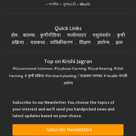
অসমীয়া
ગુજરાતી
తెలుగు
Quick Links
होम
बातम्या
कृषीपीडिया
फलोत्पादन
पशुसंवर्धन
कृषी
प्रक्रिया
यशकथा
यांत्रिकीकरण
शिक्षण
आरोग्य
इतर
Top on Krishi Jagran
Government Schemes
Soybean Farming
Goat Rearing
Chili
Farming
कृषी प्रक्रिया
Orchard planting / फळबाग लागवड
Health मानवी
आरोग्य
Subscribe to our Newsletter. You choose the topics of
your interest and we'll send you handpicked news and
latest updates based on your choice.
Subscribe Newsletters