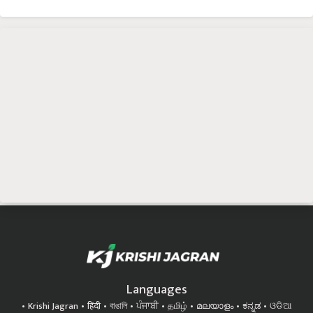
Languages
Krishi Jagran
हिंदी
বাঙালি
ਪੰਜਾਬੀ
தமிழ்
മലയാളം
ಕನ್ನಡ
ଓଡିଆ