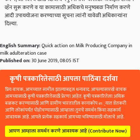
व्हॅन सुरू करणे व या कामासाठी अधिकचे मनुष्यबळ निर्माण करणे
आदी उपाययोजना करण्याच्या सूचना त्यांनी यावेळी अधिकाऱ्यांना
दिल्या.
English Summary:
Quick action on Milk Producing Company in
milk adulteration case
Published on:
30 June 2019, 08:05 IST
कृषी पत्रकारितेसाठी आपला पाठिंबा दर्शवा
प्रिय वाचक, आमच्यात सामील झाल्याबद्दल धन्यवाद. आपल्यासारखे वाचक
आमच्यासाठी कृषी पत्रकारितेसाठी प्रेरणा आहेत. कृषी पत्रकारितेला अधिक
बळकट करण्यासाठी आणि ग्रामीण भारतातील कानाकोप in्यात शेतकरी
आणि लोकांपर्यंत पोहोचण्यासाठी आम्हाला तुमचे समर्थन किंवा सहकार्य
आवश्यक आहे. आपले प्रत्येक सहकार्य आमच्या भविष्यासाठी मोलाचे आहे.
आपण आम्हाला समर्थन करणे आवश्यक आहे (Contribute Now)