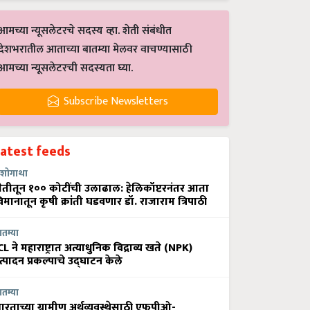
आमच्या न्यूसलेटरचे सदस्य व्हा. शेती संबंधीत
देशभरातील आताच्या बातम्या मेलवर वाचण्यासाठी
आमच्या न्यूसलेटरची सदस्यता घ्या.
Subscribe Newsletters
Latest feeds
शोगाथा
ेतीतून १०० कोटींची उलाढाल: हेलिकॉप्टरनंतर आता
िमानातून कृषी क्रांती घडवणार डॉ. राजाराम त्रिपाठी
ातम्या
CL ने महाराष्ट्रात अत्याधुनिक विद्राव्य खते (NPK)
त्पादन प्रकल्पाचे उद्घाटन केले
ातम्या
ारताच्या ग्रामीण अर्थव्यवस्थेसाठी एफपीओ-