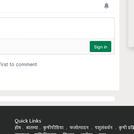
Quick Links
होम
बातम्या
कृषीपीडिया
फलोत्पादन
पशुसंवर्धन
कृषी प्रक
यशकथा
यांत्रिकीकरण
शिक्षण
आरोग्य
इतर