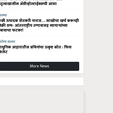
ेतृत्वाखालील अ‍ॅग्रीव्होल्टाईक्सची आशा
ातम्या
ेळी उत्पादक शेतकरी नाराज… लाखोंचा खर्च करूनही
िक्री ठप्प- आंतरराष्ट्रीय तणावासह व्यापाऱ्यांच्या
बावाचा फटका!
रोग्य सल्ला
धुनिक आहारातील प्रथिनांचा उत्कृष्ट स्रोत : फिश
िलेट
More News