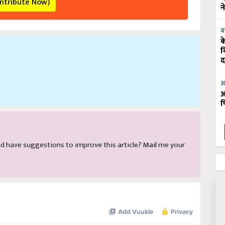
न
ब
क
व
द
आ
आ
फ
 and have suggestions to improve this article?
Mail
me your