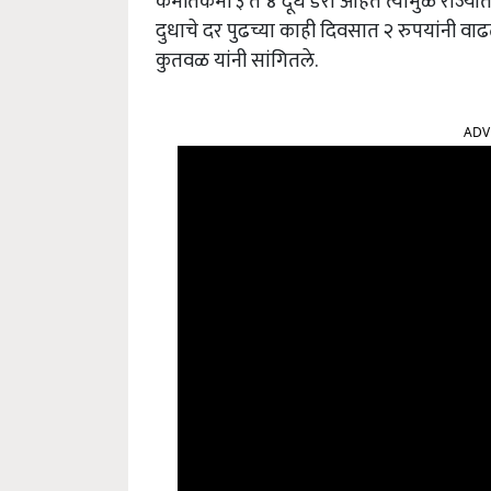
कमीतकमी ३ ते ४ दूध डेरी आहेत त्यामुळे राज्
दुधाचे दर पुढच्या काही दिवसात २ रुपयांनी व
कुतवळ यांनी सांगितले.
ADV