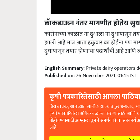
लॅाकडाऊन नंतर मागणीत होतेय सुध
कोरोनाच्या काळात ना दुधाला ना दुधापासून तयार
झाली आहे मात्र आता हळुवार का होईना पण मागणी
दुधापासून तयार होणाऱ्या पदार्थांची आहे आणि 
English Summary:
Private dairy operators d
Published on:
26 November 2021, 01:45 IST
कृषी पत्रकारितेसाठी आपला पाठिंबा
प्रिय वाचक, आमच्यात सामील झाल्याबद्दल धन्यवाद. आप
कृषी पत्रकारितेला अधिक बळकट करण्यासाठी आणि ग्
पोहोचण्यासाठी आम्हाला तुमचे समर्थन किंवा सहकार्य 
आहे.
आपण आम्हाला समर्थन करणे आवश्यक आहे (C