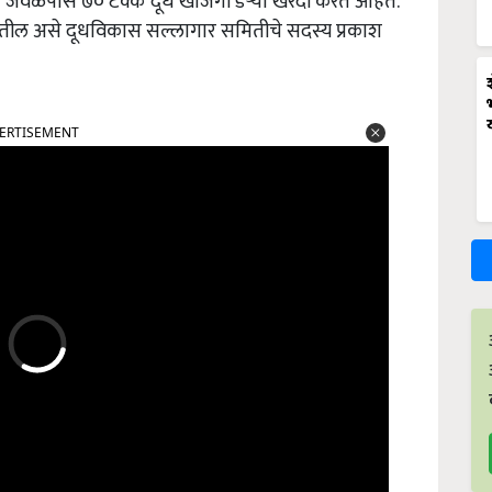
यात जवळपास ७० टक्के दूध खाजगी डेऱ्या खरेदी करत आहेत.
ाढतील असे दूधविकास सल्लागार समितीचे सदस्य प्रकाश
ERTISEMENT