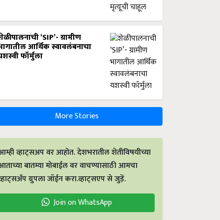
शेळीपालनाची ‘SIP’- ग्रामीण
भागातील आर्थिक स्वावलंबनाचा
यशस्वी फॉर्मुला
More Stories
आम्ही व्हाट्सअप वर आहोत. देशभरातील शेतीविषयीच्या
आताच्या बातम्या मोबाईल वर वाचण्यासाठी आमचा
व्हाट्सअँप ग्रुपला जॉईन करा.व्हाट्सएप से जुड़ें.
Join on WhatsApp