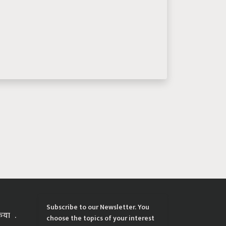
Subscribe to our Newsletter. You
्रिया
choose the topics of your interest
and we'll send you handpicked