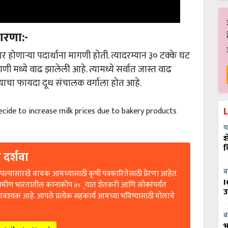
ारणा:-
 होणाऱ्या पदार्थाना मागणी होती. त्यादरम्यान ३० टक्के घट
 मध्ये वाढ झालेली आहे. त्यामध्ये सर्वात जास्त वाढ
त्याचा फायदा दूध संचालक वर्गाला होत आहे.
ecide to increase milk prices due to bakery products
य
श
व
 दर्शवा
ल्यासारखे वाचक आमच्यासाठी कृषी पत्रकारितेसाठी प्रेरणा आहेत.
ब
रामीण भारतातील कानाकोप in्यात शेतकरी आणि लोकांपर्यंत
I
आवश्यक आहे. आपले प्रत्येक सहकार्य आमच्या भविष्यासाठी मोलाचे
उ
ब
ontribute Now)
भ