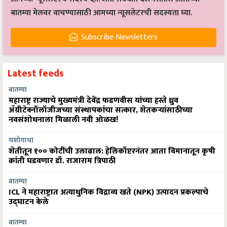
बातम्या मेलवर वाचण्यासाठी आमच्या न्यूसलेटरची सदस्यता घ्या.
Subscribe Newsletters
Latest feeds
बातम्या
महाराष्ट्र राज्याचे मुख्यमंत्री देवेंद्र फडणवीस यांच्या हस्ते ध्रुव
ॲग्रीटेक्नॉलॉजीजच्या संस्थापकांचा सत्कार, शेतकऱ्यांसाठीच्या
नवसंशोधनाला मिळाली नवी ओळख!
यशोगाथा
शेतीतून १०० कोटींची उलाढाल: हेलिकॉप्टरनंतर आता विमानातून कृषी
क्रांती घडवणार डॉ. राजाराम त्रिपाठी
बातम्या
ICL ने महाराष्ट्रात अत्याधुनिक विद्राव्य खते (NPK) उत्पादन प्रकल्पाचे
उद्घाटन केले
बातम्या
भारताच्या ग्रामीण अर्थव्यवस्थेसाठी एफपीओ-नेतृत्वाखालील