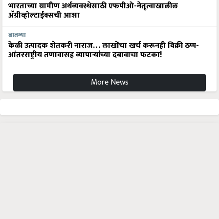
अ‍ॅग्रीव्होल्टाईक्सची आशा
बातम्या
केळी उत्पादक शेतकरी नाराज… लाखोंचा खर्च करूनही विक्री ठप्प-
आंतरराष्ट्रीय तणावासह व्यापाऱ्यांच्या दबावाचा फटका!
More News