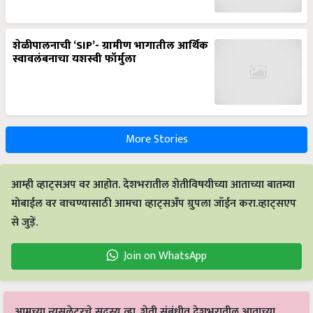
शेळीपालनाची ‘SIP’- ग्रामीण भागातील आर्थिक
स्वावलंबनाचा यशस्वी फॉर्मुला
More Stories
आम्ही व्हाट्सअप वर आहोत. देशभरातील शेतीविषयीच्या आताच्या बातम्या
मोबाईल वर वाचण्यासाठी आमचा व्हाट्सअँप ग्रुपला जॉईन करा.व्हाट्सएप
से जुड़ें.
Join on WhatsApp
आमच्या न्यूसलेटरचे सदस्य व्हा. शेती संबंधीत देशभरातील आताच्या