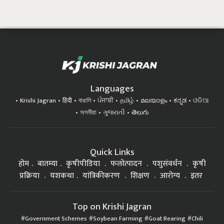
Languages
Krishi Jagran
हिंदी
বাঙালি
ਪੰਜਾਬੀ
தமிழ்
മലയാളം
ಕನ್ನಡ
ଓଡିଆ
অসমীয়া
ગુજરાતી
తెలుగు
Quick Links
होम
बातम्या
कृषीपीडिया
फलोत्पादन
पशुसंवर्धन
कृषी
प्रक्रिया
यशकथा
यांत्रिकीकरण
शिक्षण
आरोग्य
इतर
Top on Krishi Jagran
Government Schemes
Soybean Farming
Goat Rearing
Chili
Farming
कृषी प्रक्रिया
Orchard planting / फळबाग लागवड
Health मानवी