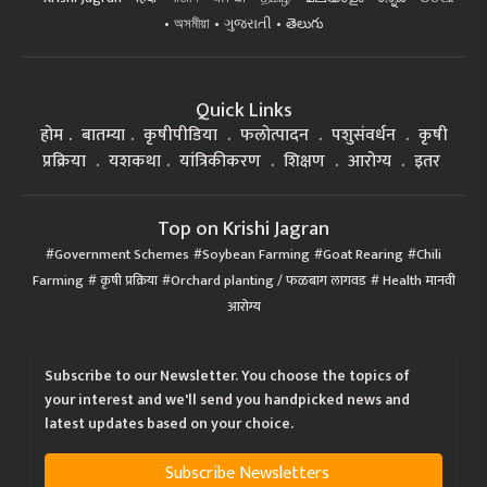
অসমীয়া
ગુજરાતી
తెలుగు
Quick Links
होम
बातम्या
कृषीपीडिया
फलोत्पादन
पशुसंवर्धन
कृषी
प्रक्रिया
यशकथा
यांत्रिकीकरण
शिक्षण
आरोग्य
इतर
Top on Krishi Jagran
Government Schemes
Soybean Farming
Goat Rearing
Chili
Farming
कृषी प्रक्रिया
Orchard planting / फळबाग लागवड
Health मानवी
आरोग्य
Subscribe to our Newsletter. You choose the topics of
your interest and we'll send you handpicked news and
latest updates based on your choice.
Subscribe Newsletters