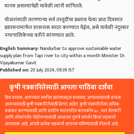
मानस असल्याचेही यावेळी त्यांनी सांगितले.
योजनांसाठी लागणाऱ्या सर्व तरतूदींचा प्रस्ताव येत्या आठ दिवसात
प्रशासनामार्फत शासनास सादर करण्यात येईल, असे यावेळी नंदुरबार
नगरपालिकेच्या वतीने सांगण्यात आले.
English Summary:
Nandurbar to approve sustainable water
supply plan from Tapi river to city within a month Minister Dr.
Vijayakumar Gavit
Published on:
20 July 2024, 09:39 IST
कृषी पत्रकारितेसाठी आपला पाठिंबा दर्शवा
प्रिय वाचक, आमच्यात सामील झाल्याबद्दल धन्यवाद. आपल्यासारखे वाचक
आमच्यासाठी कृषी पत्रकारितेसाठी प्रेरणा आहेत. कृषी पत्रकारितेला अधिक
बळकट करण्यासाठी आणि ग्रामीण भारतातील कानाकोप in्यात शेतकरी
आणि लोकांपर्यंत पोहोचण्यासाठी आम्हाला तुमचे समर्थन किंवा सहकार्य
आवश्यक आहे. आपले प्रत्येक सहकार्य आमच्या भविष्यासाठी मोलाचे आहे.