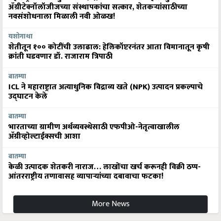
ॲग्रीटेक्नॉलॉजीजच्या संस्थापकांचा सत्कार, शेतकऱ्यांसाठीच्या
नवसंशोधनाला मिळाली नवी ओळख!
यशोगाथा
शेतीतून १०० कोटींची उलाढाल: हेलिकॉप्टरनंतर आता विमानातून कृषी
क्रांती घडवणार डॉ. राजाराम त्रिपाठी
बातम्या
ICL ने महाराष्ट्रात अत्याधुनिक विद्राव्य खते (NPK) उत्पादन प्रकल्पाचे
उद्घाटन केले
बातम्या
भारताच्या ग्रामीण अर्थव्यवस्थेसाठी एफपीओ-नेतृत्वाखालील
अ‍ॅग्रीव्होल्टाईक्सची आशा
बातम्या
केळी उत्पादक शेतकरी नाराज… लाखोंचा खर्च करूनही विक्री ठप्प-
आंतरराष्ट्रीय तणावासह व्यापाऱ्यांच्या दबावाचा फटका!
More News