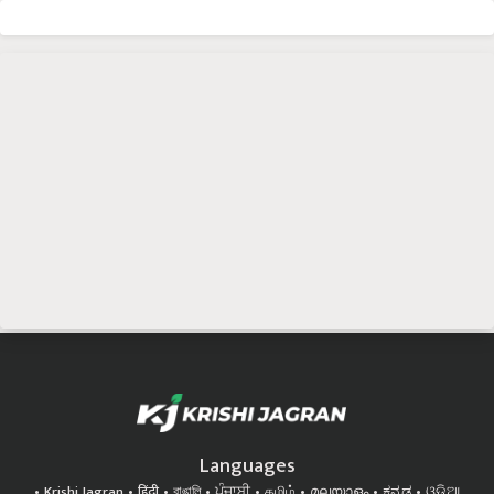
Languages
Krishi Jagran
हिंदी
বাঙালি
ਪੰਜਾਬੀ
தமிழ்
മലയാളം
ಕನ್ನಡ
ଓଡିଆ