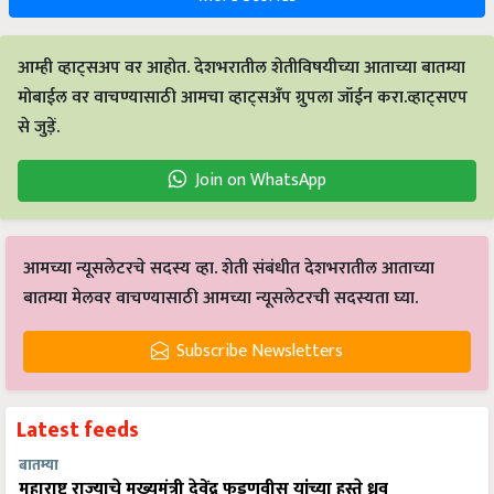
आम्ही व्हाट्सअप वर आहोत. देशभरातील शेतीविषयीच्या आताच्या बातम्या
मोबाईल वर वाचण्यासाठी आमचा व्हाट्सअँप ग्रुपला जॉईन करा.व्हाट्सएप
से जुड़ें.
Join on WhatsApp
आमच्या न्यूसलेटरचे सदस्य व्हा. शेती संबंधीत देशभरातील आताच्या
बातम्या मेलवर वाचण्यासाठी आमच्या न्यूसलेटरची सदस्यता घ्या.
Subscribe Newsletters
Latest feeds
बातम्या
महाराष्ट्र राज्याचे मुख्यमंत्री देवेंद्र फडणवीस यांच्या हस्ते ध्रुव