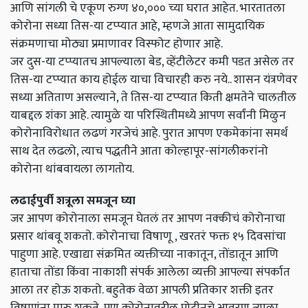
आणि सांगली चे एकूण रुग्ण ४०,००० च्या घरात आहेत. भारतातला
कोरोना सध्या तिस-या टप्प्यात आहे, म्हणजे आता सामुदायिक
संक्रमणाचा मोठ्या प्रमाणावर विस्फोट होणार आहे.
जर दुस-या टप्प्यातच आपल्याला बेड, व्हेंटीलेटर कमी पडत असेल तर
तिस-या टप्प्यात काय होईल याचा विचारही करु नये.. शासन यंत्रणेवर
सध्या अतिताण असल्याने, ते तिस-या टप्प्यात किती क्षमतेने चालतील
याबद्दल शंका आहे. त्यामुळे या परिस्थितीमध्ये आपण सर्वांनी मिळुन
कोरोनाविरोधात लढणं गरजेचं आहे. पुरात आपण एकमेकांना समर्थ
साथ देत लढलो, त्याच पद्धतीने आता कोल्हापूर-सांगलीकरांनो
कोरोना थांबवायला लागतोय.
लढाईपुर्वी शत्रूला समजून घ्या
जर आपण कोरोनाला समजून घेतलं तर आपण नक्कीचं कोरोनाचा
प्रसार थांबवू शकतो. कोरोनाचा विषाणू , खरतरं फक्त १५ दिवसांचा
पाहुणा आहे. एखाद्या संक्रमित व्यक्तीच्या नाकातून, तोंडातून आणि
हाताचा तोंडा किंवा नाकाशी संपर्क आलेला व्यक्ती आपल्या संपर्कात
आला तर होऊ शकतो. बहुतेक वेळा आपली प्रतिकार शक्ती इतर
विषाणुंना मारु शकते, पण कोरोनावरील प्रोटीनचे आवरण त्याला