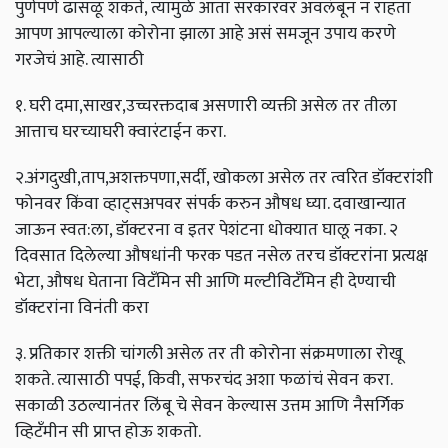
पुर्णपणे ढासळू शकते, त्यामुळे आता सरकारवर अवलंबून न राहता
आपण आपल्याला कोरोना झाला आहे असं समजून उपाय करणे
गरजेचं आहे. त्यासाठी
१. घरी दमा,साखर,उच्चरक्तदाब असणारी व्यक्ती असेल तर तीला
आत्ताच घरच्याघरी क्वारंटाईन करा.
२.अंगदुखी,ताप,अशक्तपणा,सर्दी, खोकला असेल तर त्वरित डॉक्टरांशी
फोनवर किंवा व्हाट्सअपवर संपर्क करुन औषध घ्या. दवाखान्यात
जाऊन स्वत:ला, डॉक्टरना व इतर पेशंटना धोक्यात घालू नका. २
दिवसात दिलेल्या औषधांनी फरक पडत नसेल तरच डॉक्टरांना प्रत्यक्ष
भेटा, औषध घेताना विटँमिन सी आणि मल्टीविटँमिन ही देण्याची
डॉक्टरांना विनंती करा
३. प्रतिकार शक्ती चांगली असेल तर ती कोरोना संक्रमणाला रोखू
शकते. त्यासाठी पपई, किवी, सफरचंद अशा फळांचं सेवन करा.
सकाळी उठल्यानंतर लिंबू चे सेवन केल्यास उत्तम आणि नैसर्गिक
व्हिटँमीन सी प्राप्त होऊ शकतो.