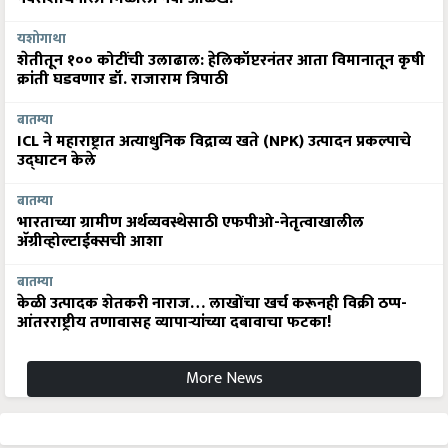
यशोगाथा
शेतीतून १०० कोटींची उलाढाल: हेलिकॉप्टरनंतर आता विमानातून कृषी
क्रांती घडवणार डॉ. राजाराम त्रिपाठी
बातम्या
ICL ने महाराष्ट्रात अत्याधुनिक विद्राव्य खते (NPK) उत्पादन प्रकल्पाचे
उद्घाटन केले
बातम्या
भारताच्या ग्रामीण अर्थव्यवस्थेसाठी एफपीओ-नेतृत्वाखालील
अ‍ॅग्रीव्होल्टाईक्सची आशा
बातम्या
केळी उत्पादक शेतकरी नाराज… लाखोंचा खर्च करूनही विक्री ठप्प-
आंतरराष्ट्रीय तणावासह व्यापाऱ्यांच्या दबावाचा फटका!
More News