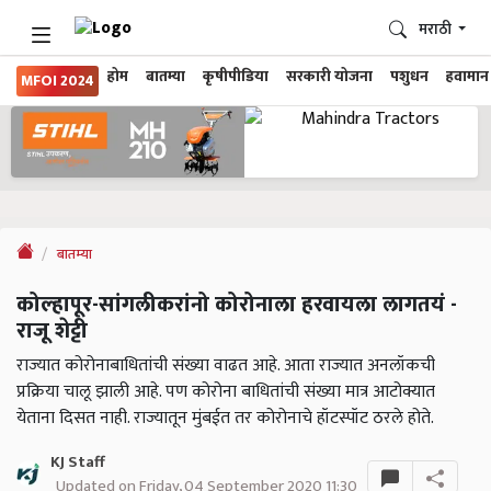
मराठी
होम
बातम्या
कृषीपीडिया
सरकारी योजना
पशुधन
हवामान
MFOI 2024
बातम्या
कोल्हापूर-सांगलीकरांनो कोरोनाला हरवायला लागतयं -
राजू शेट्टी
राज्यात कोरोनाबाधितांची संख्या वाढत आहे. आता राज्यात अनलॉकची
प्रक्रिया चालू झाली आहे. पण कोरोना बाधितांची संख्या मात्र आटोक्यात
येताना दिसत नाही. राज्यातून मुंबईत तर कोरोनाचे हॉटस्पॉट ठरले होते.
KJ Staff
Updated on Friday, 04 September 2020 11:30