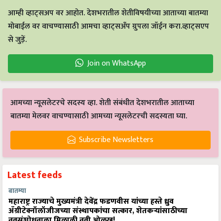
आम्ही व्हाट्सअप वर आहोत. देशभरातील शेतीविषयीच्या आताच्या बातम्या
मोबाईल वर वाचण्यासाठी आमचा व्हाट्सअँप ग्रुपला जॉईन करा.व्हाट्सएप
से जुड़ें.
Join on WhatsApp
आमच्या न्यूसलेटरचे सदस्य व्हा. शेती संबंधीत देशभरातील आताच्या
बातम्या मेलवर वाचण्यासाठी आमच्या न्यूसलेटरची सदस्यता घ्या.
Subscribe Newsletters
Latest feeds
बातम्या
महाराष्ट्र राज्याचे मुख्यमंत्री देवेंद्र फडणवीस यांच्या हस्ते ध्रुव
ॲग्रीटेक्नॉलॉजीजच्या संस्थापकांचा सत्कार, शेतकऱ्यांसाठीच्या
नवसंशोधनाला मिळाली नवी ओळख!