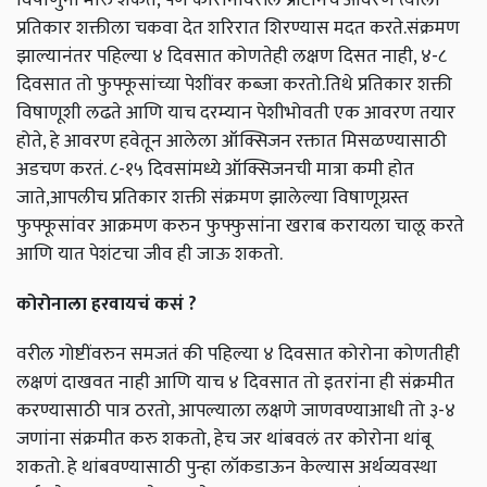
प्रतिकार शक्तीला चकवा देत शरिरात शिरण्यास मदत करते.संक्रमण
झाल्यानंतर पहिल्या ४ दिवसात कोणतेही लक्षण दिसत नाही, ४-८
दिवसात तो फुफ्फूसांच्या पेशींवर कब्जा करतो.तिथे प्रतिकार शक्ती
विषाणूशी लढते आणि याच दरम्यान पेशीभोवती एक आवरण तयार
होते, हे आवरण हवेतून आलेला ऑक्सिजन रक्तात मिसळण्यासाठी
अडचण करतं. ८-१५ दिवसांमध्ये ऑक्सिजनची मात्रा कमी होत
जाते,आपलीच प्रतिकार शक्ती संक्रमण झालेल्या विषाणूग्रस्त
फुफ्फूसांवर आक्रमण करुन फुफ्फुसांना खराब करायला चालू करते
आणि यात पेशंटचा जीव ही जाऊ शकतो.
कोरोनाला हरवायचं कसं ?
वरील गोष्टींवरुन समजतं की पहिल्या ४ दिवसात कोरोना कोणतीही
लक्षणं दाखवत नाही आणि याच ४ दिवसात तो इतरांना ही संक्रमीत
करण्यासाठी पात्र ठरतो, आपल्याला लक्षणे जाणवण्याआधी तो ३-४
जणांना संक्रमीत करु शकतो, हेच जर थांबवलं तर कोरोना थांबू
शकतो. हे थांबवण्यासाठी पुन्हा लॉकडाऊन केल्यास अर्थव्यवस्था