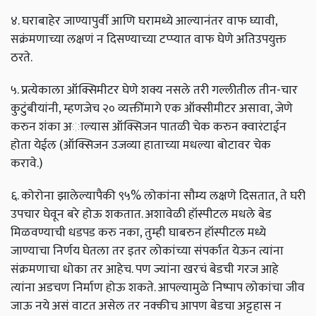
४. घराबाहेर जाण्यापुर्वी आणि घरामध्ये आल्यानंतर वाफ घ्यावी,
सक्रंमणाच्या लक्षणं न दिसण्याच्या टप्प्यात वाफ घेणे अतिउपयुक्त
ठरते.
५. प्रत्येकाला ऑक्सिमीटर घेणे शक्य नसले तरी गल्लीतील तीन-चार
कुटुंबीयांनी, म्हणजेच २० व्यक्तींमागे एक ऑक्सीमीटर असावा, जेणे
करुन शंका अाल्यास ऑक्सिजन पातळी चेक करुन क्वारंटाईन
होता येईल (ऑक्सिजन उजव्या हाताच्या मधल्या बोटावर चेक
करावे.)
६. कोरोना झालेल्यापैकी ९५% लोकांना सौम्य लक्षणे दिसतात, ते घरी
उपचार घेवून बरे होऊ शकतात. अशावेळी हॉस्पीटल मधले बेड
मिळवण्याची धडपड करु नका, तुम्ही घाबरुन हॉस्पीटल मध्ये
जाण्याचा निर्णय घेतला तर इतर लोकांच्या संपर्कात येऊन त्यांना
संक्रमणाचा धोका तर आहेच. पण ज्यांना खरचं बेडची गरज आहे
त्यांना अडचण निर्माण होऊ शकते. आपल्यामुळे निष्पाप लोकांचा जीव
जाऊ नये असं वाटत असेल तर नक्कीच आपण बेडचा अट्टहास न