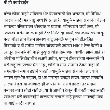
मी ही क्वारंटाईन
बरेच लोक माझी सदिच्छा भेट घेण्यासाठी येत असतात, मी विविध
कारणांसाठी महाराष्ट्रामध्ये फिरत आहे, त्यामुळे माझ्या संपर्कात येऊन
आपल्या परिवाराला धोक्यात न घालता, फोनवरुन चर्चा करा, मी
उपलब्ध असेन. काल माझी टेस्ट निगेटीव्ह आली, पण काल रात्रीपासून
मला थोडा ताप येऊन अस्वथ वाटू लागले म्हणून मी डॉ.अजित
बिरनाळे व डॉ.सतीश पाटील यांच्याकडे जाऊन HRCT टेस्ट केली व
त्यातून समजले की माझे फुफुस थोड्याप्रमाणात बाधीत झाले आहे ही
कोरोना पॉसिटीव्हचीच लक्षणे आहेत, म्हणून डॉक्टरांच्या सल्ल्याने मी
घरी राहूनच उपचार घेत आहे , कोरोना मान-सन्मान ठेवत नाही तो
सगळ्यांना समान दृष्टीने पाहतो, त्यामुळे माझ्या संपर्कात आल्याने
आपण सुरक्षीत राहाल, हा भ्रम मनातून काढून टाका. माझ्या संपर्कात
आल्याने दुस-या कोणालाही कोरोनाचा संसर्ग झाला तर माझ्या
मनावर त्याचं ओझं राहील , याची जाणीव ठेवून मी काही काळासाठी
स्वत:ला घरी क्वारंटाईन करण्याचं ठरवलं आहे.कृपया आपणही मला
या गोष्टीसाठी साथ द्या.