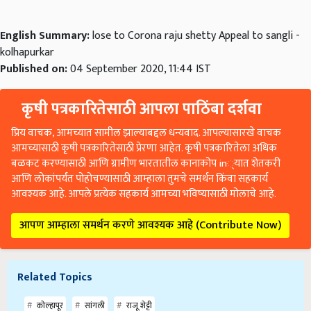
English Summary:
lose to Corona raju shetty Appeal to sangli -
kolhapurkar
Published on:
04 September 2020, 11:44 IST
कृषी पत्रकारितेसाठी आपला पाठिंबा दर्शवा
प्रिय वाचक, आमच्यात सामील झाल्याबद्दल धन्यवाद. आपल्यासारखे वाचक
आमच्यासाठी कृषी पत्रकारितेसाठी प्रेरणा आहेत. कृषी पत्रकारितेला अधिक
बळकट करण्यासाठी आणि ग्रामीण भारतातील कानाकोप in्यात शेतकरी
आणि लोकांपर्यंत पोहोचण्यासाठी आम्हाला तुमचे समर्थन किंवा सहकार्य
आवश्यक आहे. आपले प्रत्येक सहकार्य आमच्या भविष्यासाठी मोलाचे आहे.
आपण आम्हाला समर्थन करणे आवश्यक आहे (Contribute Now)
Related Topics
कोल्हापूर
सांगली
राजू शेट्टी