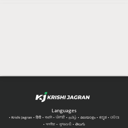
Languages
Krishi Jagran
हिंदी
বাঙালি
ਪੰਜਾਬੀ
தமிழ்
മലയാളം
ಕನ್ನಡ
ଓଡିଆ
অসমীয়া
ગુજરાતી
తెలుగు