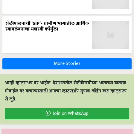
शेळीपालनाची ‘SIP’- ग्रामीण भागातील आर्थिक
स्वावलंबनाचा यशस्वी फॉर्मुला
More Stories
आम्ही व्हाट्सअप वर आहोत. देशभरातील शेतीविषयीच्या आताच्या बातम्या
मोबाईल वर वाचण्यासाठी आमचा व्हाट्सअँप ग्रुपला जॉईन करा.व्हाट्सएप
से जुड़ें.
Join on WhatsApp