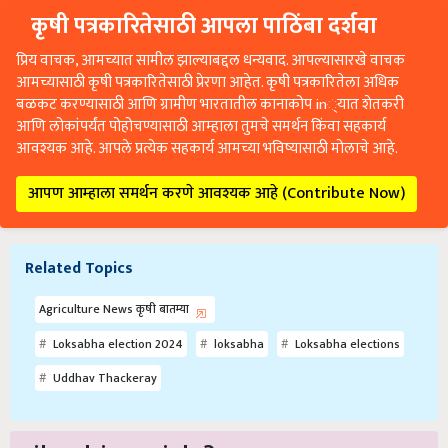
कृषी पत्रकारितेसाठी आपला पाठिंबा दर्शवा
प्रिय वाचक, आमच्यात सामील झाल्याबद्दल धन्यवाद. आपल्यासारखे वाचक
आमच्यासाठी कृषी पत्रकारितेसाठी प्रेरणा आहेत. कृषी पत्रकारितेला अधिक
बळकट करण्यासाठी आणि ग्रामीण भारतातील कानाकोप in्यात शेतकरी
आणि लोकांपर्यंत पोहोचण्यासाठी आम्हाला तुमचे समर्थन किंवा सहकार्य
आवश्यक आहे. आपले प्रत्येक सहकार्य आमच्या भविष्यासाठी मोलाचे आहे.
आपण आम्हाला समर्थन करणे आवश्यक आहे (Contribute Now)
Related Topics
Agriculture News कृषी बातम्या
Loksabha election 2024
loksabha
Loksabha elections
Uddhav Thackeray