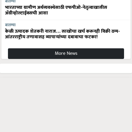
बातम्या
भारताच्या ग्रामीण अर्थव्यवस्थेसाठी एफपीओ-नेतृत्वाखालील
अ‍ॅग्रीव्होल्टाईक्सची आशा
बातम्या
केळी उत्पादक शेतकरी नाराज… लाखोंचा खर्च करूनही विक्री ठप्प-
आंतरराष्ट्रीय तणावासह व्यापाऱ्यांच्या दबावाचा फटका!
More News