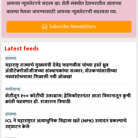
आमच्या न्यूसलेटरचे सदस्य व्हा. शेती संबंधीत देशभरातील आताच्या
बातम्या मेलवर वाचण्यासाठी आमच्या न्यूसलेटरची सदस्यता घ्या.
Subscribe Newsletters
Latest feeds
बातम्या
महाराष्ट्र राज्याचे मुख्यमंत्री देवेंद्र फडणवीस यांच्या हस्ते ध्रुव
ॲग्रीटेक्नॉलॉजीजच्या संस्थापकांचा सत्कार, शेतकऱ्यांसाठीच्या
नवसंशोधनाला मिळाली नवी ओळख!
यशोगाथा
शेतीतून १०० कोटींची उलाढाल: हेलिकॉप्टरनंतर आता विमानातून कृषी
क्रांती घडवणार डॉ. राजाराम त्रिपाठी
बातम्या
ICL ने महाराष्ट्रात अत्याधुनिक विद्राव्य खते (NPK) उत्पादन प्रकल्पाचे
उद्घाटन केले