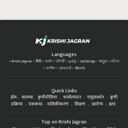
Languages
Krishi Jagran
हिंदी
বাঙালি
ਪੰਜਾਬੀ
தமிழ்
മലയാളം
ಕನ್ನಡ
ଓଡିଆ
অসমীয়া
ગુજરાતી
తెలుగు
Quick Links
होम
बातम्या
कृषीपीडिया
फलोत्पादन
पशुसंवर्धन
कृषी
प्रक्रिया
यशकथा
यांत्रिकीकरण
शिक्षण
आरोग्य
इतर
Top on Krishi Jagran