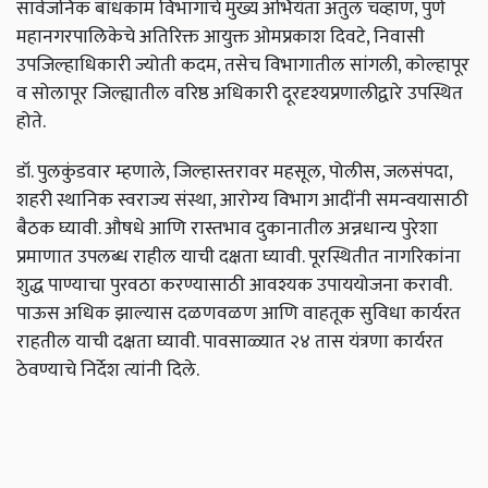
सार्वजनिक
बांधकाम
विभागाचे
मुख्य
अभियंता
अतुल
चव्हाण
,
पुणे
महानगरपालिकेचे
अतिरिक्त
आयुक्त
ओमप्रकाश
दिवटे
,
निवासी
उपजिल्हाधिकारी
ज्योती
कदम
,
तसेच
विभागातील
सांगली
,
कोल्हापूर
व
सोलापूर
जिल्ह्यातील
वरिष्ठ
अधिकारी
दूरदृश्यप्रणालीद्वारे
उपस्थित
होते
.
डॉ
.
पुलकुंडवार
म्हणाले
,
जिल्हास्तरावर
महसूल
,
पोलीस
,
जलसंपदा
,
शहरी
स्थानिक
स्वराज्य
संस्था
,
आरोग्य
विभाग
आदींनी
समन्वयासाठी
बैठक
घ्यावी
.
औषधे
आणि
रास्तभाव
दुकानातील
अन्नधान्य
पुरेशा
प्रमाणात
उपलब्ध
राहील
याची
दक्षता
घ्यावी
.
पूरस्थितीत
नागरिकांना
शुद्ध
पाण्याचा
पुरवठा
करण्यासाठी
आवश्यक
उपाययोजना
करावी
.
पाऊस
अधिक
झाल्यास
दळणवळण
आणि
वाहतूक
सुविधा
कार्यरत
राहतील
याची
दक्षता
घ्यावी
.
पावसाळ्यात
२४
तास
यंत्रणा
कार्यरत
ठेवण्याचे
निर्देश
त्यांनी
दिले
.