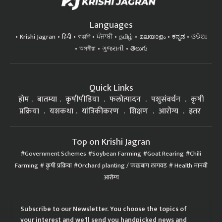
Languages
Krishi Jagran
हिंदी
বাঙালি
ਪੰਜਾਬੀ
தமிழ்
മലയാളം
ಕನ್ನಡ
ଓଡିଆ
অসমীয়া
ગુજરાતી
తెలుగు
Quick Links
होम
बातम्या
कृषीपीडिया
फलोत्पादन
पशुसंवर्धन
कृषी
प्रक्रिया
यशकथा
यांत्रिकीकरण
शिक्षण
आरोग्य
इतर
Top on Krishi Jagran
Government Schemes
Soybean Farming
Goat Rearing
Chili
Farming
कृषी प्रक्रिया
Orchard planting / फळबाग लागवड
Health मानवी
आरोग्य
Subscribe to our Newsletter. You choose the topics of
your interest and we'll send you handpicked news and