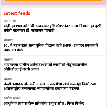
Latest feeds
यशोगाथा
शेतीतून १०० कोटींची उलाढाल: हेलिकॉप्टरनंतर आता विमानातून कृषी
क्रांती घडवणार डॉ. राजाराम त्रिपाठी
बातम्या
ICL ने महाराष्ट्रात अत्याधुनिक विद्राव्य खते (NPK) उत्पादन प्रकल्पाचे
उद्घाटन केले
बातम्या
भारताच्या ग्रामीण अर्थव्यवस्थेसाठी एफपीओ-नेतृत्वाखालील
अ‍ॅग्रीव्होल्टाईक्सची आशा
बातम्या
केळी उत्पादक शेतकरी नाराज… लाखोंचा खर्च करूनही विक्री ठप्प-
आंतरराष्ट्रीय तणावासह व्यापाऱ्यांच्या दबावाचा फटका!
आरोग्य सल्ला
आधुनिक आहारातील प्रथिनांचा उत्कृष्ट स्रोत : फिश फिलेट