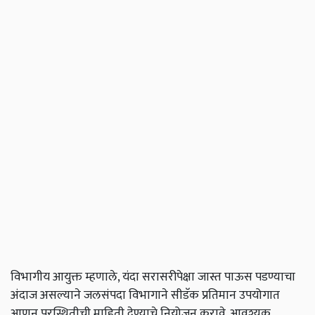
विभागीय
आयुक्त
म्हणाले
,
यंदा
सरासरीपेक्षा
जास्त
पाऊस
पडण्याचा
अंदाज
असल्याने
जलसंपदा
विभागाने
सीडॅक
प्रतिमान
उपयोगात
आणून
पूरस्थितीची
माहिती
देण्याचे
नियोजन
करावे
.
आवश्यक