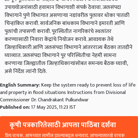
उपाययोजनांसाठी
हवामान
विभागाशी
संपर्क
ठेवावा
.
जलसंपदा
विभागाने
पुणे
विभागात
असणाऱ्या
नद्यांवरील
पुलावर
धोका
पातळी
चिन्हांकित
करावी
.
सार्वजनिक
बांधकाम
विभागाने
इमारती
आणि
पुलांची
तपासणी
करावी
.
पूरस्थितीत
नागरिकांचे
स्थलांतर
करण्यासाठी
निवारा
केंद्रांचे
नियोजन
करावे
.
आवश्यक
तेथे
जिल्हाधिकारी
आणि
जलसंपदा
विभागाने
आंतरराज्य
बैठका
तातडीने
घ्याव्यात
.
जलसंपदा
विभागाने
पूर
परिस्थितीचा
नेहमी
सामना
करणाऱ्या
जिल्ह्यातील
जिल्हाधिकाऱ्यांसोबत
समन्वय
बैठक
घ्यावी
,
असे
निर्देश
त्यांनी
दिले
.
English Summary:
Keep the system ready to prevent loss of life
and property in flood situations Instructions from Divisional
Commissioner Dr. Chandrakant Pulkundwar
Published on:
17 May 2025, 11:23 IST
कृषी पत्रकारितेसाठी आपला पाठिंबा दर्शवा
प्रिय वाचक, आमच्यात सामील झाल्याबद्दल धन्यवाद. आपल्यासारखे वाचक