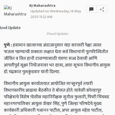
KJ Maharashtra
Updated on Wednesday, 14 May
2025 11:22 AM
Flood Update
पुणे
:
हवामान
खात्याच्या
अंदाजानुसार
यंदा
सरासरी
पेक्षा
जास्त
पाऊस
पडण्याची
शक्यता
लक्षात
घेता
सर्व
विभागांनी
पूरपरिस्थितीत
जीवित
व
वित्त
हानी
टाळण्यासाठी
यंत्रणा
सज्ज
ठेवावी
आणि
आपत्तीपूर्व
सूक्ष्म
नियोजनावर
भर
द्यावा
,
अशा
सूचना
विभागीय
आयुक्त
डॉ
.
चंद्रकांत
पुलकुंडवार
यांनी
दिल्या
.
विभागीय
आयुक्त
कार्यालयात
आयोजित
मान्सूनपूर्व
तयारी
विभागस्तरीय
आढावा
बैठकीत
ते
बोलत
होते
.
यावेळी
कोल्हापूर
परिक्षेत्राचे
विशेष
पोलीस
महानिरीक्षक
सुनील
फुलारी
,
पिंपरी
चिंचवड
महानगरपालिका
आयुक्त
शेखर
सिंह
,
पुणे
जिल्हा
परिषदेचे
मुख्य
कार्यकारी
अधिकारी
गजानन
पाटील
,
अपर
आयुक्त
महेश
पाटील
,