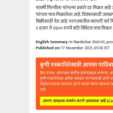
यावर्षी मिरचीला चांगल्या प्रकारे दर मिळत आहे 
चांगला भाव मिळालेला आहे. दिवसाकाठी जवळप
विक्रीसाठी येत आहे. परराज्यातील व्यापारी वर्
२ हजार ते २६०० रुपये प्रति क्विंटल भाव मिळत
English Summary:
In Nandurbar district, pro
Published on:
17 November 2021, 05:30 IST
कृषी पत्रकारितेसाठी आपला पाठिंबा
प्रिय वाचक, आमच्यात सामील झाल्याबद्दल धन्यवाद. आप
कृषी पत्रकारितेला अधिक बळकट करण्यासाठी आणि ग्
पोहोचण्यासाठी आम्हाला तुमचे समर्थन किंवा सहकार्य 
आहे.
आपण आम्हाला समर्थन करणे आवश्यक आहे (C