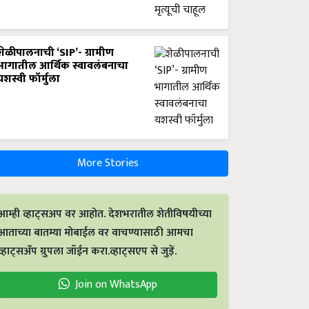
शेळीपालनाची ‘SIP’- ग्रामीण
भागातील आर्थिक स्वावलंबनाचा
यशस्वी फॉर्मुला
More Stories
आम्ही व्हाट्सअप वर आहोत. देशभरातील शेतीविषयीच्या
आताच्या बातम्या मोबाईल वर वाचण्यासाठी आमचा
व्हाट्सअँप ग्रुपला जॉईन करा.व्हाट्सएप से जुड़ें.
Join on WhatsApp