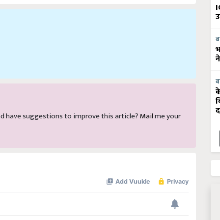
I
उ
ब
भ
न
ब
क
व
द
 and have suggestions to improve this article?
Mail
me your