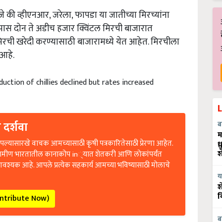
जे की व्हीएनआर, जरेला, फापडा या जातीच्या मिरच्यांना
ास दोन ते अडीच हजार क्विंटल मिरची बाजारात
ग मिरची खरेदी करण्यासाठी बाजारामध्ये येत आहेत. मिरचीला
 आहे.
duction of chillies declined but rates increased
 दर्शवा
ब
म
ल्यासारखे वाचक आमच्यासाठी कृषी पत्रकारितेसाठी प्रेरणा आहेत.
ध
रामीण भारतातील कानाकोप in्यात शेतकरी आणि लोकांपर्यंत
श
आवश्यक आहे. आपले प्रत्येक सहकार्य आमच्या भविष्यासाठी मोलाचे
य
श
ontribute Now)
व
ब