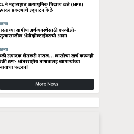
CL ने महाराष्ट्रात अत्याधुनिक विद्राव्य खते (NPK)
त्पादन प्रकल्पाचे उद्घाटन केले
ातम्या
ारताच्या ग्रामीण अर्थव्यवस्थेसाठी एफपीओ-
ेतृत्वाखालील अ‍ॅग्रीव्होल्टाईक्सची आशा
ातम्या
ेळी उत्पादक शेतकरी नाराज… लाखोंचा खर्च करूनही
िक्री ठप्प- आंतरराष्ट्रीय तणावासह व्यापाऱ्यांच्या
बावाचा फटका!
More News