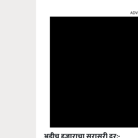
ADV
अडीच हजाराचा सरासरी दर:-