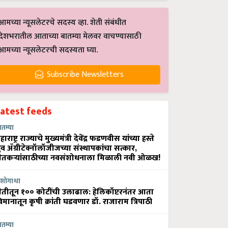
आमच्या न्यूसलेटरचे सदस्य व्हा. शेती संबंधीत
देशभरातील आताच्या बातम्या मेलवर वाचण्यासाठी
आमच्या न्यूसलेटरची सदस्यता घ्या.
Subscribe Newsletters
Latest feeds
ातम्या
हाराष्ट्र राज्याचे मुख्यमंत्री देवेंद्र फडणवीस यांच्या हस्ते
्रुव ॲग्रीटेक्नॉलॉजीजच्या संस्थापकांचा सत्कार,
ेतकऱ्यांसाठीच्या नवसंशोधनाला मिळाली नवी ओळख!
शोगाथा
ेतीतून १०० कोटींची उलाढाल: हेलिकॉप्टरनंतर आता
िमानातून कृषी क्रांती घडवणार डॉ. राजाराम त्रिपाठी
ातम्या