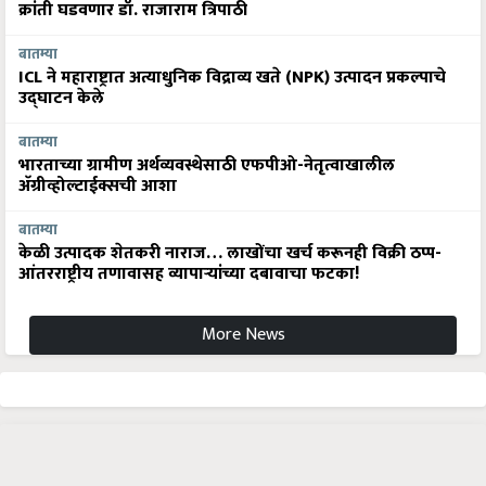
क्रांती घडवणार डॉ. राजाराम त्रिपाठी
बातम्या
ICL ने महाराष्ट्रात अत्याधुनिक विद्राव्य खते (NPK) उत्पादन प्रकल्पाचे
उद्घाटन केले
बातम्या
भारताच्या ग्रामीण अर्थव्यवस्थेसाठी एफपीओ-नेतृत्वाखालील
अ‍ॅग्रीव्होल्टाईक्सची आशा
बातम्या
केळी उत्पादक शेतकरी नाराज… लाखोंचा खर्च करूनही विक्री ठप्प-
आंतरराष्ट्रीय तणावासह व्यापाऱ्यांच्या दबावाचा फटका!
More News