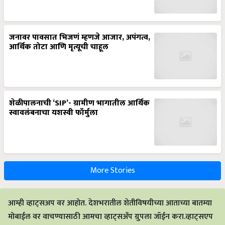
जनावर पावसात भिजणं म्हणजे आजार, अपंगत्व,
आर्थिक तोटा आणि मृत्यूची चाहूल
शेळीपालनाची ‘SIP’- ग्रामीण भागातील आर्थिक
स्वावलंबनाचा यशस्वी फॉर्मुला
More Stories
आम्ही व्हाट्सअप वर आहोत. देशभरातील शेतीविषयीच्या आताच्या बातम्या
मोबाईल वर वाचण्यासाठी आमचा व्हाट्सअँप ग्रुपला जॉईन करा.व्हाट्सएप