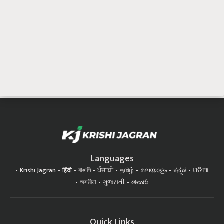
Languages
Krishi Jagran
हिंदी
বাঙালি
ਪੰਜਾਬੀ
தமிழ்
മലയാളം
ಕನ್ನಡ
ଓଡିଆ
অসমীয়া
ગુજરાતી
తెలుగు
Quick Links