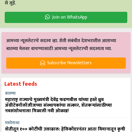
से जुड़ें.
Join on WhatsApp
आमच्या न्यूसलेटरचे सदस्य व्हा. शेती संबंधीत देशभरातील आताच्या
बातम्या मेलवर वाचण्यासाठी आमच्या न्यूसलेटरची सदस्यता घ्या.
Subscribe Newsletters
Latest feeds
बातम्या
महाराष्ट्र राज्याचे मुख्यमंत्री देवेंद्र फडणवीस यांच्या हस्ते ध्रुव
ॲग्रीटेक्नॉलॉजीजच्या संस्थापकांचा सत्कार, शेतकऱ्यांसाठीच्या
नवसंशोधनाला मिळाली नवी ओळख!
यशोगाथा
शेतीतून १०० कोटींची उलाढाल: हेलिकॉप्टरनंतर आता विमानातून कृषी