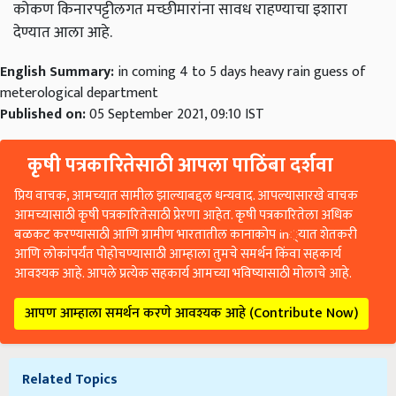
कोकण किनारपट्टीलगत मच्छीमारांना सावध राहण्याचा इशारा
देण्यात आला आहे.
English Summary:
in coming 4 to 5 days heavy rain guess of
meterological department
Published on:
05 September 2021, 09:10 IST
कृषी पत्रकारितेसाठी आपला पाठिंबा दर्शवा
प्रिय वाचक, आमच्यात सामील झाल्याबद्दल धन्यवाद. आपल्यासारखे वाचक
आमच्यासाठी कृषी पत्रकारितेसाठी प्रेरणा आहेत. कृषी पत्रकारितेला अधिक
बळकट करण्यासाठी आणि ग्रामीण भारतातील कानाकोप in्यात शेतकरी
आणि लोकांपर्यंत पोहोचण्यासाठी आम्हाला तुमचे समर्थन किंवा सहकार्य
आवश्यक आहे. आपले प्रत्येक सहकार्य आमच्या भविष्यासाठी मोलाचे आहे.
आपण आम्हाला समर्थन करणे आवश्यक आहे (Contribute Now)
Related Topics