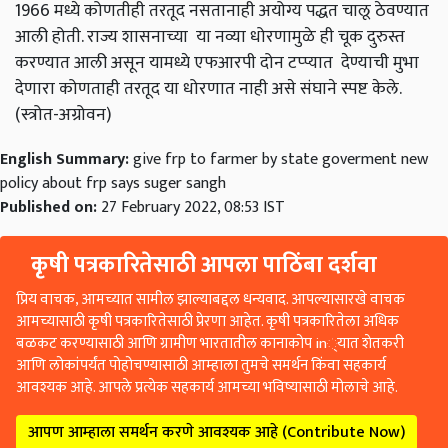
1966 मध्ये कोणतीही तरतूद नसतानाही अयोग्य पद्धत चालू ठेवण्यात
आली होती. राज्य शासनाच्या या नव्या धोरणामुळे ही चूक दुरुस्त
करण्यात आली असून यामध्ये एफआरपी दोन टप्प्यात देण्याची मुभा
देणारा कोणताही तरतूद या धोरणात नाही असे संघाने स्पष्ट केले.
(स्त्रोत-अग्रोवन)
English Summary:
give frp to farmer by state goverment new
policy about frp says suger sangh
Published on:
27 February 2022, 08:53 IST
कृषी पत्रकारितेसाठी आपला पाठिंबा दर्शवा
प्रिय वाचक, आमच्यात सामील झाल्याबद्दल धन्यवाद. आपल्यासारखे वाचक
आमच्यासाठी कृषी पत्रकारितेसाठी प्रेरणा आहेत. कृषी पत्रकारितेला अधिक
बळकट करण्यासाठी आणि ग्रामीण भारतातील कानाकोप in्यात शेतकरी
आणि लोकांपर्यंत पोहोचण्यासाठी आम्हाला तुमचे समर्थन किंवा सहकार्य
आवश्यक आहे. आपले प्रत्येक सहकार्य आमच्या भविष्यासाठी मोलाचे आहे.
आपण आम्हाला समर्थन करणे आवश्यक आहे (Contribute Now)