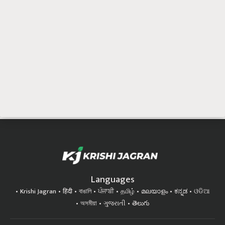
Languages
Krishi Jagran
हिंदी
বাঙালি
ਪੰਜਾਬੀ
தமிழ்
മലയാളം
ಕನ್ನಡ
ଓଡିଆ
অসমীয়া
ગુજરાતી
తెలుగు