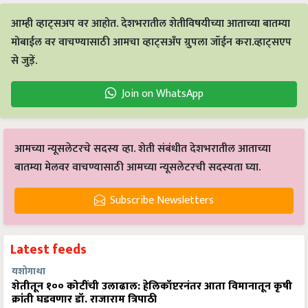
आम्ही व्हाट्सअप वर आहोत. देशभरातील शेतीविषयीच्या आताच्या बातम्या
मोबाईल वर वाचण्यासाठी आमचा व्हाट्सअँप ग्रुपला जॉईन करा.व्हाट्सएप
से जुड़ें.
Join on WhatsApp
आमच्या न्यूसलेटरचे सदस्य व्हा. शेती संबंधीत देशभरातील आताच्या
बातम्या मेलवर वाचण्यासाठी आमच्या न्यूसलेटरची सदस्यता घ्या.
Subscribe Newsletters
Latest feeds
यशोगाथा
शेतीतून १०० कोटींची उलाढाल: हेलिकॉप्टरनंतर आता विमानातून कृषी
क्रांती घडवणार डॉ. राजाराम त्रिपाठी