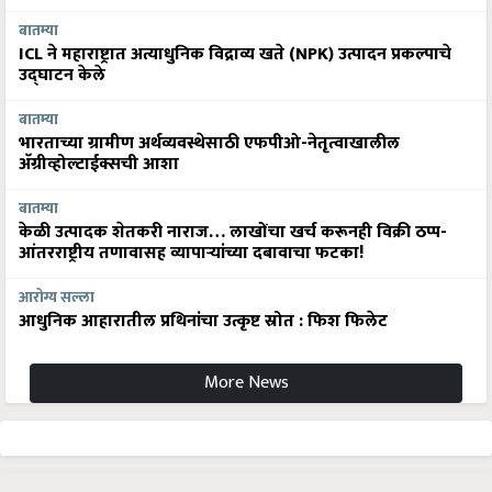
बातम्या
ICL ने महाराष्ट्रात अत्याधुनिक विद्राव्य खते (NPK) उत्पादन प्रकल्पाचे
उद्घाटन केले
बातम्या
भारताच्या ग्रामीण अर्थव्यवस्थेसाठी एफपीओ-नेतृत्वाखालील
अ‍ॅग्रीव्होल्टाईक्सची आशा
बातम्या
केळी उत्पादक शेतकरी नाराज… लाखोंचा खर्च करूनही विक्री ठप्प-
आंतरराष्ट्रीय तणावासह व्यापाऱ्यांच्या दबावाचा फटका!
आरोग्य सल्ला
आधुनिक आहारातील प्रथिनांचा उत्कृष्ट स्रोत : फिश फिलेट
More News