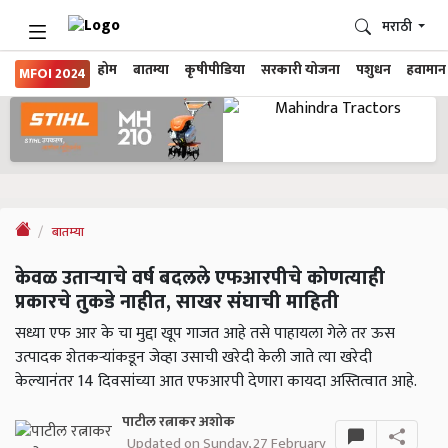
मराठी
होम
बातम्या
कृषीपीडिया
सरकारी योजना
पशुधन
हवामान
MFOI 2024
बातम्या
केवळ उताऱ्याचे वर्ष बदलले एफआरपीचे कोणत्याही
प्रकारचे तुकडे नाहीत, साखर संघाची माहिती
सध्या एफ आर के चा मुद्दा खूप गाजत आहे तसे पाहायला गेले तर ऊस
उत्पादक शेतकऱ्यांकडून जेव्हा उसाची खरेदी केली जाते त्या खरेदी
केल्यानंतर 14 दिवसांच्या आत एफआरपी देणारा कायदा अस्तित्वात आहे.
पाटील रत्नाकर अशोक
Updated on Sunday, 27 February