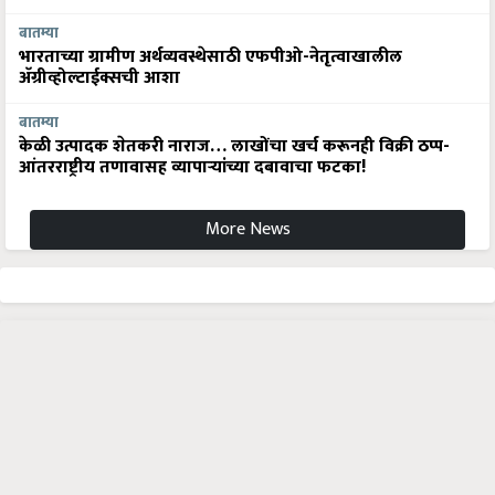
बातम्या
भारताच्या ग्रामीण अर्थव्यवस्थेसाठी एफपीओ-नेतृत्वाखालील
अ‍ॅग्रीव्होल्टाईक्सची आशा
बातम्या
केळी उत्पादक शेतकरी नाराज… लाखोंचा खर्च करूनही विक्री ठप्प-
आंतरराष्ट्रीय तणावासह व्यापाऱ्यांच्या दबावाचा फटका!
More News