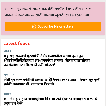
आमच्या न्यूसलेटरचे सदस्य व्हा. शेती संबंधीत देशभरातील आताच्या
बातम्या मेलवर वाचण्यासाठी आमच्या न्यूसलेटरची सदस्यता घ्या.
Subscribe Newsletters
Latest feeds
बातम्या
महाराष्ट्र राज्याचे मुख्यमंत्री देवेंद्र फडणवीस यांच्या हस्ते ध्रुव
ॲग्रीटेक्नॉलॉजीजच्या संस्थापकांचा सत्कार, शेतकऱ्यांसाठीच्या
नवसंशोधनाला मिळाली नवी ओळख!
यशोगाथा
शेतीतून १०० कोटींची उलाढाल: हेलिकॉप्टरनंतर आता विमानातून कृषी
क्रांती घडवणार डॉ. राजाराम त्रिपाठी
बातम्या
ICL ने महाराष्ट्रात अत्याधुनिक विद्राव्य खते (NPK) उत्पादन प्रकल्पाचे
उद्घाटन केले