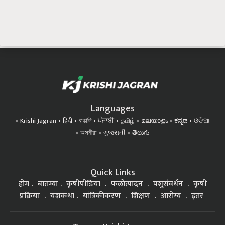
Languages
Krishi Jagran
हिंदी
বাঙালি
ਪੰਜਾਬੀ
தமிழ்
മലയാളം
ಕನ್ನಡ
ଓଡିଆ
অসমীয়া
ગુજરાતી
తెలుగు
Quick Links
होम
बातम्या
कृषीपीडिया
फलोत्पादन
पशुसंवर्धन
कृषी
प्रक्रिया
यशकथा
यांत्रिकीकरण
शिक्षण
आरोग्य
इतर