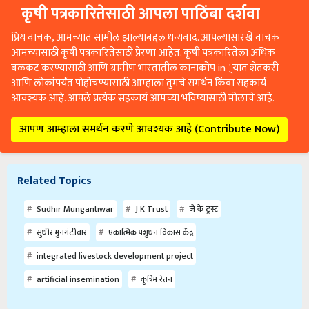
कृषी पत्रकारितेसाठी आपला पाठिंबा दर्शवा
प्रिय वाचक, आमच्यात सामील झाल्याबद्दल धन्यवाद. आपल्यासारखे वाचक
आमच्यासाठी कृषी पत्रकारितेसाठी प्रेरणा आहेत. कृषी पत्रकारितेला अधिक
बळकट करण्यासाठी आणि ग्रामीण भारतातील कानाकोप in्यात शेतकरी
आणि लोकांपर्यंत पोहोचण्यासाठी आम्हाला तुमचे समर्थन किंवा सहकार्य
आवश्यक आहे. आपले प्रत्येक सहकार्य आमच्या भविष्यासाठी मोलाचे आहे.
आपण आम्हाला समर्थन करणे आवश्यक आहे (Contribute Now)
Related Topics
Sudhir Mungantiwar
J K Trust
जे के ट्रस्ट
सुधीर मुनगंटीवार
एकात्मिक पशुधन विकास केंद्र
integrated livestock development project
artificial insemination
कृत्रिम रेतन