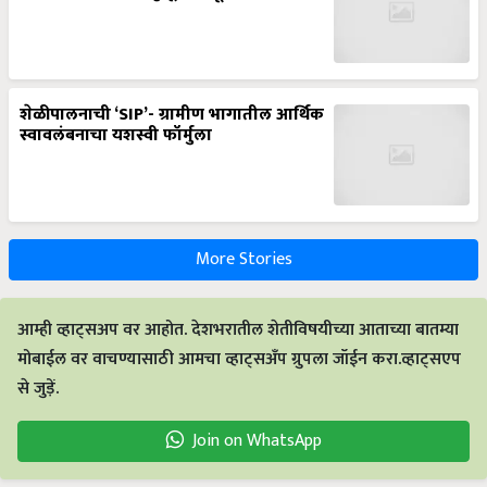
शेळीपालनाची ‘SIP’- ग्रामीण भागातील आर्थिक
स्वावलंबनाचा यशस्वी फॉर्मुला
More Stories
आम्ही व्हाट्सअप वर आहोत. देशभरातील शेतीविषयीच्या आताच्या बातम्या
मोबाईल वर वाचण्यासाठी आमचा व्हाट्सअँप ग्रुपला जॉईन करा.व्हाट्सएप
से जुड़ें.
Join on WhatsApp