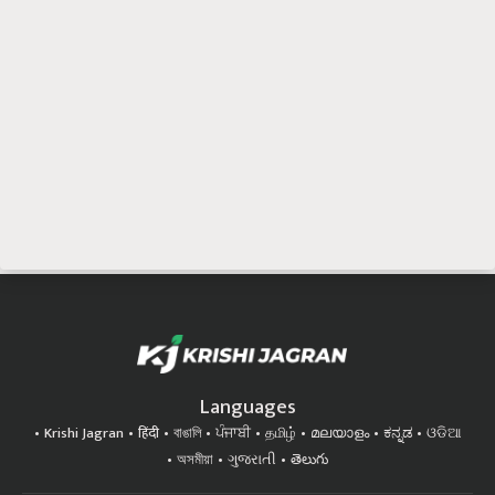
Languages
Krishi Jagran
हिंदी
বাঙালি
ਪੰਜਾਬੀ
தமிழ்
മലയാളം
ಕನ್ನಡ
ଓଡିଆ
অসমীয়া
ગુજરાતી
తెలుగు