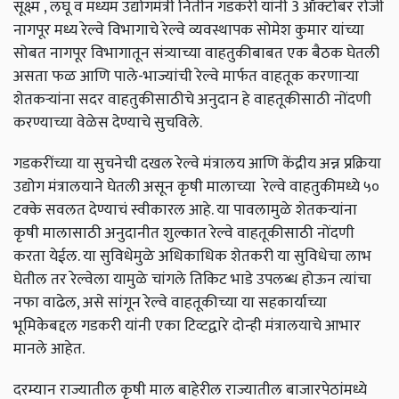
सूक्ष्म
,
लघू व मध्यम उद्योगमंत्री नितीन गडकरी यांनी
3
ऑक्टोबर रोजी
नागपूर मध्य रेल्वे विभागाचे रेल्वे व्यवस्थापक सोमेश कुमार यांच्या
सोबत नागपूर विभागातून संत्र्याच्या वाहतुकीबाबत एक बैठक घेतली
असता फळ आणि पाले-भाज्यांची रेल्वे मार्फत वाहतूक करणाऱ्या
शेतकऱ्यांना सदर वाहतुकीसाठीचे अनुदान हे वाहतूकीसाठी नोंदणी
करण्याच्या वेळेस देण्याचे सुचविले.
गडकरींच्या या सुचनेची दखल रेल्वे मंत्रालय आणि केंद्रीय अन्न प्रक्रिया
उद्योग मंत्रालयाने घेतली असून कृषी मालाच्या रेल्वे वाहतुकीमध्ये ५०
टक्के सवलत देण्याचं स्वीकारल आहे. या पावलामुळे शेतकऱ्यांना
कृषी मालासाठी अनुदानीत शुल्कात रेल्वे वाहतूकीसाठी नोंदणी
करता येईल. या सुविधेमुळे अधिकाधिक शेतकरी या सुविधेचा लाभ
घेतील तर रेल्वेला यामुळे चांगले तिकिट भाडे उपलब्ध होऊन त्यांचा
नफा वाढेल,
असे सांगून रेल्वे वाहतूकीच्या या सहकार्याच्या
भूमिकेबद्दल गडकरी यांनी एका टिव्टद्वारे दोन्ही मंत्रालयाचे आभार
मानले आहेत.
दरम्यान राज्यातील कृषी माल बाहेरील राज्यातील बाजारपेठांमध्ये