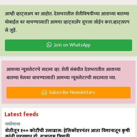
आम्ही व्हाट्सअप वर आहोत. देशभरातील शेतीविषयीच्या आताच्या बातम्या
मोबाईल वर वाचण्यासाठी आमचा व्हाट्सअँप ग्रुपला जॉईन करा.व्हाट्सएप
से जुड़ें.
Join on WhatsApp
आमच्या न्यूसलेटरचे सदस्य व्हा. शेती संबंधीत देशभरातील आताच्या
बातम्या मेलवर वाचण्यासाठी आमच्या न्यूसलेटरची सदस्यता घ्या.
Subscribe Newsletters
Latest feeds
यशोगाथा
शेतीतून १०० कोटींची उलाढाल: हेलिकॉप्टरनंतर आता विमानातून कृषी
क्रांती घडवणार डॉ. राजाराम त्रिपाठी