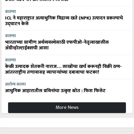
बातम्या
ICL ने महाराष्ट्रात अत्याधुनिक विद्राव्य खते (NPK) उत्पादन प्रकल्पाचे
उद्घाटन केले
बातम्या
भारताच्या ग्रामीण अर्थव्यवस्थेसाठी एफपीओ-नेतृत्वाखालील
अ‍ॅग्रीव्होल्टाईक्सची आशा
बातम्या
केळी उत्पादक शेतकरी नाराज… लाखोंचा खर्च करूनही विक्री ठप्प-
आंतरराष्ट्रीय तणावासह व्यापाऱ्यांच्या दबावाचा फटका!
आरोग्य सल्ला
आधुनिक आहारातील प्रथिनांचा उत्कृष्ट स्रोत : फिश फिलेट
More News