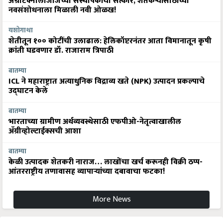
ॲग्रीटेक्नॉलॉजीजच्या संस्थापकांचा सत्कार, शेतकऱ्यांसाठीच्या
नवसंशोधनाला मिळाली नवी ओळख!
यशोगाथा
शेतीतून १०० कोटींची उलाढाल: हेलिकॉप्टरनंतर आता विमानातून कृषी
क्रांती घडवणार डॉ. राजाराम त्रिपाठी
बातम्या
ICL ने महाराष्ट्रात अत्याधुनिक विद्राव्य खते (NPK) उत्पादन प्रकल्पाचे
उद्घाटन केले
बातम्या
भारताच्या ग्रामीण अर्थव्यवस्थेसाठी एफपीओ-नेतृत्वाखालील
अ‍ॅग्रीव्होल्टाईक्सची आशा
बातम्या
केळी उत्पादक शेतकरी नाराज… लाखोंचा खर्च करूनही विक्री ठप्प-
आंतरराष्ट्रीय तणावासह व्यापाऱ्यांच्या दबावाचा फटका!
More News