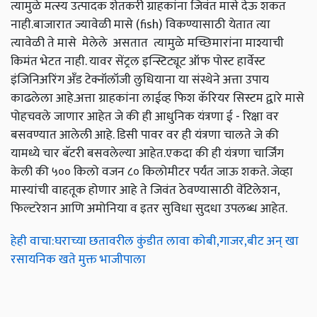
त्यामुळे मत्स्य उत्पादक शेतकरी ग्राहकांना जिवंत मासे देऊ शकत
नाही.बाजारात ज्यावेळी मासे (fish) विकण्यासाठी येतात त्या
त्यावेळी ते मासे मेलेले असतात त्यामुळे मच्छिमारांना माश्याची
किमंत भेटत नाही. यावर सेंट्रल इन्स्टिट्यूट ऑफ पोस्ट हार्वेस्ट
इंजिनिअरिंग अँड टेक्नॉलॉजी लुधियाना या संस्थेने अत्ता उपाय
काढलेला आहे.अत्ता ग्राहकांना लाईव्ह फिश कॅरियर सिस्टम द्वारे मासे
पोहचवले जाणार आहेत जे की ही आधुनिक यंत्रणा ई - रिक्षा वर
बसवण्यात आलेली आहे. डिसी पावर वर ही यंत्रणा चालते जे की
यामध्ये चार बॅटरी बसवलेल्या आहेत.एकदा की ही यंत्रणा चार्जिंग
केली की ५०० किलो वजन ८० किलोमीटर पर्यंत जाऊ शकते. जेव्हा
मास्यांची वाहतूक होणार आहे ते जिवंत ठेवण्यासाठी वेंटिलेशन,
फिल्टरेशन आणि अमोनिया व इतर सुविधा सुदधा उपलब्ध आहेत.
हेही वाचा:घराच्या छतावरील कुंडीत लावा कोबी,गाजर,बीट अन् खा
रसायनिक खते मुक्त भाजीपाला