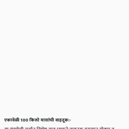
एकावेळी 100 किलो माशांची वाहतूक:-