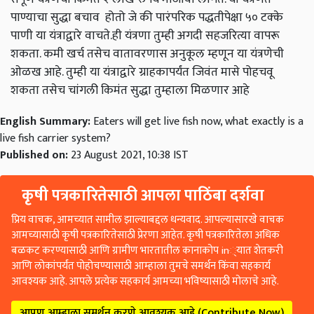
पाण्याचा सुद्धा बचाव होतो जे की पारंपरिक पद्धतीपेक्षा ५० टक्के
पाणी या यंत्राद्वारे वाचते.ही यंत्रणा तुम्ही अगदी सहजरित्या वापरू
शकता. कमी खर्च तसेच वातावरणास अनुकूल म्हणून या यंत्रणेची
ओळख आहे. तुम्ही या यंत्राद्वारे ग्राहकापर्यंत जिवंत मासे पोहचवू
शकता तसेच चांगली किमंत सुद्धा तुम्हाला मिळणार आहे
English Summary:
Eaters will get live fish now, what exactly is a
live fish carrier system?
Published on:
23 August 2021, 10:38 IST
कृषी पत्रकारितेसाठी आपला पाठिंबा दर्शवा
प्रिय वाचक, आमच्यात सामील झाल्याबद्दल धन्यवाद. आपल्यासारखे वाचक
आमच्यासाठी कृषी पत्रकारितेसाठी प्रेरणा आहेत. कृषी पत्रकारितेला अधिक
बळकट करण्यासाठी आणि ग्रामीण भारतातील कानाकोप in्यात शेतकरी
आणि लोकांपर्यंत पोहोचण्यासाठी आम्हाला तुमचे समर्थन किंवा सहकार्य
आवश्यक आहे. आपले प्रत्येक सहकार्य आमच्या भविष्यासाठी मोलाचे आहे.
आपण आम्हाला समर्थन करणे आवश्यक आहे (Contribute Now)