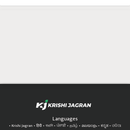
Languages
Krishi Jagran
हिंदी
বাঙালি
ਪੰਜਾਬੀ
தமிழ்
മലയാളം
ಕನ್ನಡ
ଓଡିଆ