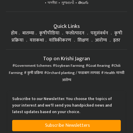
অসমীয়া
ગુજરાતી
తెలుగు
Quick Links
होम
बातम्या
कृषीपीडिया
फलोत्पादन
पशुसंवर्धन
कृषी
प्रक्रिया
यशकथा
यांत्रिकीकरण
शिक्षण
आरोग्य
इतर
Top on Krishi Jagran
Government Schemes
Soybean Farming
Goat Rearing
Chili
Farming
कृषी प्रक्रिया
Orchard planting / फळबाग लागवड
Health मानवी
आरोग्य
Subscribe to our Newsletter. You choose the topics of
your interest and we'll send you handpicked news and
latest updates based on your choice.
Subscribe Newsletters