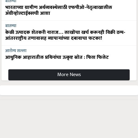
बातम्या
भारताच्या ग्रामीण अर्थव्यवस्थेसाठी एफपीओ-नेतृत्वाखालील
अ‍ॅग्रीव्होल्टाईक्सची आशा
बातम्या
केळी उत्पादक शेतकरी नाराज… लाखोंचा खर्च करूनही विक्री ठप्प-
आंतरराष्ट्रीय तणावासह व्यापाऱ्यांच्या दबावाचा फटका!
आरोग्य सल्ला
आधुनिक आहारातील प्रथिनांचा उत्कृष्ट स्रोत : फिश फिलेट
More News