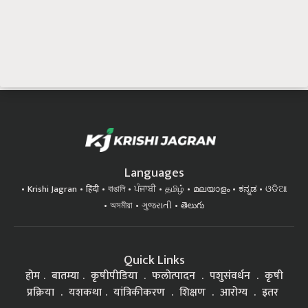
Languages
Krishi Jagran
हिंदी
বাঙালি
ਪੰਜਾਬੀ
தமிழ்
മലയാളം
ಕನ್ನಡ
ଓଡିଆ
অসমীয়া
ગુજરાતી
తెలుగు
Quick Links
होम
बातम्या
कृषीपीडिया
फलोत्पादन
पशुसंवर्धन
कृषी
प्रक्रिया
यशकथा
यांत्रिकीकरण
शिक्षण
आरोग्य
इतर