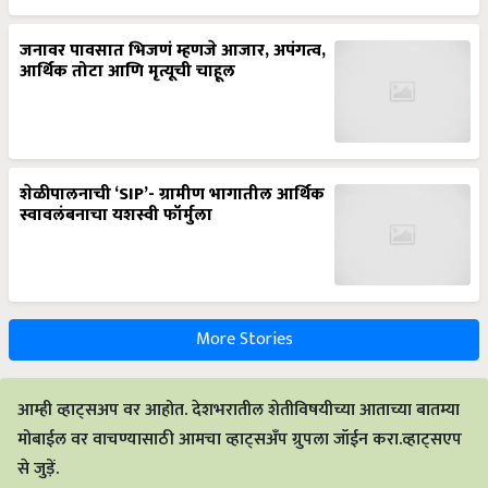
जनावर पावसात भिजणं म्हणजे आजार, अपंगत्व,
आर्थिक तोटा आणि मृत्यूची चाहूल
शेळीपालनाची ‘SIP’- ग्रामीण भागातील आर्थिक
स्वावलंबनाचा यशस्वी फॉर्मुला
More Stories
आम्ही व्हाट्सअप वर आहोत. देशभरातील शेतीविषयीच्या आताच्या बातम्या
मोबाईल वर वाचण्यासाठी आमचा व्हाट्सअँप ग्रुपला जॉईन करा.व्हाट्सएप
से जुड़ें.