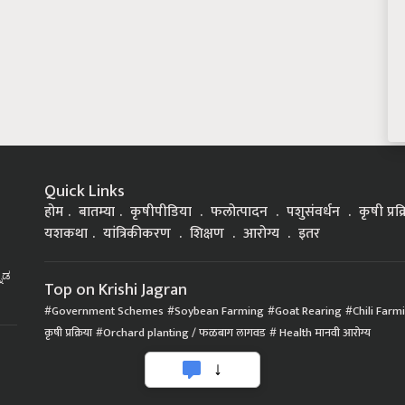
Quick Links
होम
बातम्या
कृषीपीडिया
फलोत्पादन
पशुसंवर्धन
कृषी प्रक
यशकथा
यांत्रिकीकरण
शिक्षण
आरोग्य
इतर
್ನಡ
Top on Krishi Jagran
Government Schemes
Soybean Farming
Goat Rearing
Chili Farm
कृषी प्रक्रिया
Orchard planting / फळबाग लागवड
Health मानवी आरोग्य