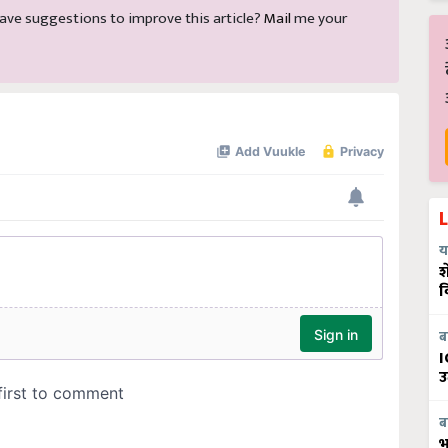
d have suggestions to improve this article?
Mail
me your
य
श
व
ब
I
उ
ब
भ