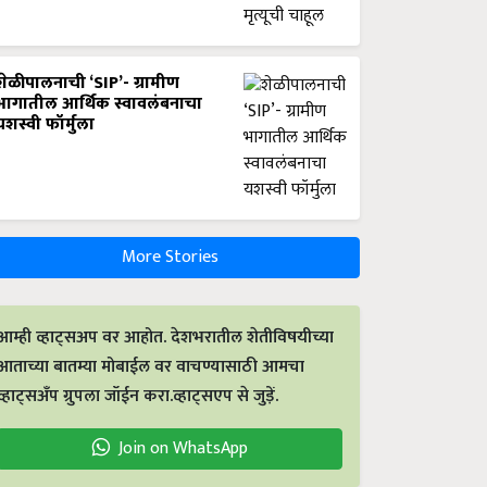
शेळीपालनाची ‘SIP’- ग्रामीण
भागातील आर्थिक स्वावलंबनाचा
यशस्वी फॉर्मुला
More Stories
आम्ही व्हाट्सअप वर आहोत. देशभरातील शेतीविषयीच्या
आताच्या बातम्या मोबाईल वर वाचण्यासाठी आमचा
व्हाट्सअँप ग्रुपला जॉईन करा.व्हाट्सएप से जुड़ें.
Join on WhatsApp