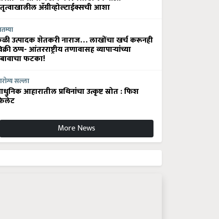
ेतृत्वाखालील अ‍ॅग्रीव्होल्टाईक्सची आशा
ातम्या
ेळी उत्पादक शेतकरी नाराज… लाखोंचा खर्च करूनही
िक्री ठप्प- आंतरराष्ट्रीय तणावासह व्यापाऱ्यांच्या
बावाचा फटका!
रोग्य सल्ला
धुनिक आहारातील प्रथिनांचा उत्कृष्ट स्रोत : फिश
िलेट
More News