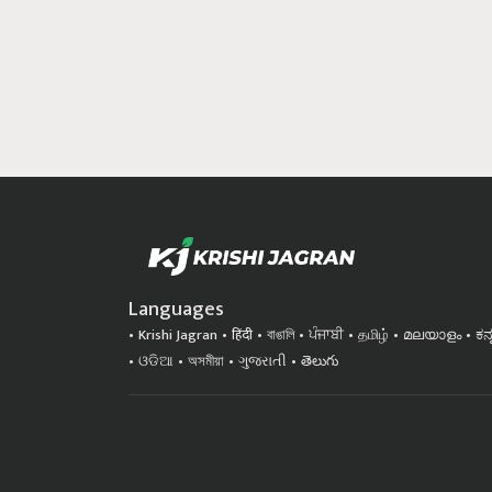
Languages
Krishi Jagran
हिंदी
বাঙালি
ਪੰਜਾਬੀ
தமிழ்
മലയാളം
ಕನ
ଓଡିଆ
অসমীয়া
ગુજરાતી
తెలుగు