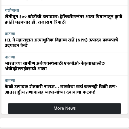
यशोगाथा
शेतीतून १०० कोटींची उलाढाल: हेलिकॉप्टरनंतर आता विमानातून कृषी
क्रांती घडवणार डॉ. राजाराम त्रिपाठी
बातम्या
ICL ने महाराष्ट्रात अत्याधुनिक विद्राव्य खते (NPK) उत्पादन प्रकल्पाचे
उद्घाटन केले
बातम्या
भारताच्या ग्रामीण अर्थव्यवस्थेसाठी एफपीओ-नेतृत्वाखालील
अ‍ॅग्रीव्होल्टाईक्सची आशा
बातम्या
केळी उत्पादक शेतकरी नाराज… लाखोंचा खर्च करूनही विक्री ठप्प-
आंतरराष्ट्रीय तणावासह व्यापाऱ्यांच्या दबावाचा फटका!
More News