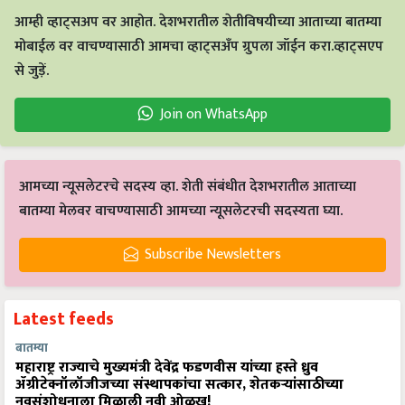
आम्ही व्हाट्सअप वर आहोत. देशभरातील शेतीविषयीच्या आताच्या बातम्या
मोबाईल वर वाचण्यासाठी आमचा व्हाट्सअँप ग्रुपला जॉईन करा.व्हाट्सएप
से जुड़ें.
Join on WhatsApp
आमच्या न्यूसलेटरचे सदस्य व्हा. शेती संबंधीत देशभरातील आताच्या
बातम्या मेलवर वाचण्यासाठी आमच्या न्यूसलेटरची सदस्यता घ्या.
Subscribe Newsletters
Latest feeds
बातम्या
महाराष्ट्र राज्याचे मुख्यमंत्री देवेंद्र फडणवीस यांच्या हस्ते ध्रुव
ॲग्रीटेक्नॉलॉजीजच्या संस्थापकांचा सत्कार, शेतकऱ्यांसाठीच्या
नवसंशोधनाला मिळाली नवी ओळख!