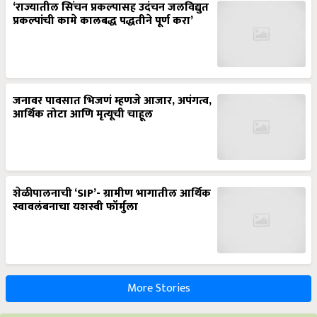
‘राज्यातील सिंचन प्रकल्पासह उदंचन जलविद्युत
प्रकल्पांची कामे कालबद्ध पद्धतीने पूर्ण करा’
जनावर पावसात भिजणं म्हणजे आजार, अपंगत्व,
आर्थिक तोटा आणि मृत्यूची चाहूल
शेळीपालनाची ‘SIP’- ग्रामीण भागातील आर्थिक
स्वावलंबनाचा यशस्वी फॉर्मुला
More Stories