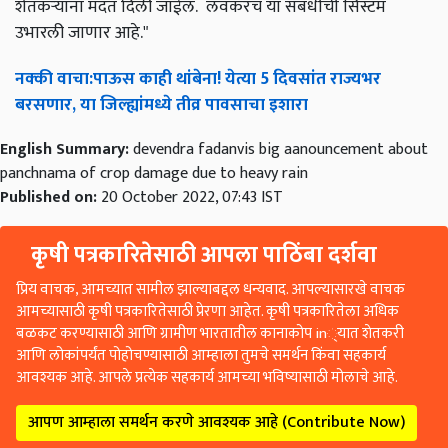
शेतकऱ्यांना मदत दिली जाईल. लवकरच या संबंधीची सिस्टम
उभारली जाणार आहे."
नक्की
वाचा
:
पाऊस
काही
थांबेना
!
येत्या
5
दिवसांत
राज्यभर
बरसणार
,
या
जिल्ह्यांमध्ये
तीव्र
पावसाचा
इशारा
English Summary:
devendra fadanvis big aanouncement about
panchnama of crop damage due to heavy rain
Published on:
20 October 2022, 07:43 IST
कृषी पत्रकारितेसाठी आपला पाठिंबा दर्शवा
प्रिय वाचक, आमच्यात सामील झाल्याबद्दल धन्यवाद. आपल्यासारखे वाचक
आमच्यासाठी कृषी पत्रकारितेसाठी प्रेरणा आहेत. कृषी पत्रकारितेला अधिक
बळकट करण्यासाठी आणि ग्रामीण भारतातील कानाकोप in्यात शेतकरी
आणि लोकांपर्यंत पोहोचण्यासाठी आम्हाला तुमचे समर्थन किंवा सहकार्य
आवश्यक आहे. आपले प्रत्येक सहकार्य आमच्या भविष्यासाठी मोलाचे आहे.
आपण आम्हाला समर्थन करणे आवश्यक आहे (Contribute Now)