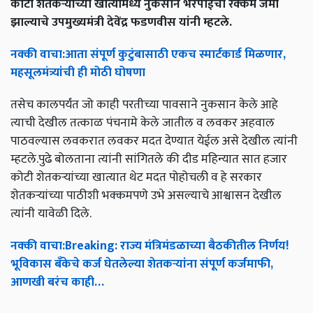
कोटी शेतकऱ्यांच्या खात्यामध्ये नुकसान भरपाईची रक्कम जमा
झाल्याचे उपमुख्यमंत्री देवेंद्र फडणवीस यांनी म्हटले.
नक्की
वाचा
:
आता
संपूर्ण
कुटुंबासाठी
एकच
स्मार्टकार्ड
मिळणार
,
महसूलमंत्र्यांची
ही
मोठी
घोषणा
तसेच कालपर्यंत जो काही परतीच्या पावसाने नुकसान केले आहे
त्याची देखील तत्काळ पंचनामे केले जातील व लवकर अहवाल
पाठवल्यास लवकरात लवकर मदत देण्यात येईल असे देखील त्यांनी
म्हटले.पुढे बोलताना त्यांनी सांगितले की दीड महिन्यात सात हजार
कोटी शेतकऱ्यांच्या खात्यात थेट मदत पोहोचली व हे सरकार
शेतकऱ्यांच्या पाठीशी भक्कमपणे उभे असल्याचे आश्वासन देखील
त्यांनी यावेळी दिले.
नक्की
वाचा
:Breaking:
राज्य
मंत्रिमंडळाच्या
बैठकीतील
निर्णय
!
भूविकास
बँकेचे
कर्ज
घेतलेल्या
शेतकऱ्यांना
संपूर्ण
कर्जमाफी
,
आणखी
बरंच
काही
…