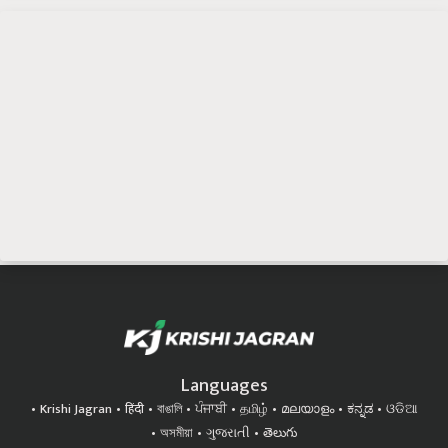
Languages
Krishi Jagran
हिंदी
বাঙালি
ਪੰਜਾਬੀ
தமிழ்
മലയാളം
ಕನ್ನಡ
ଓଡିଆ
অসমীয়া
ગુજરાતી
తెలుగు