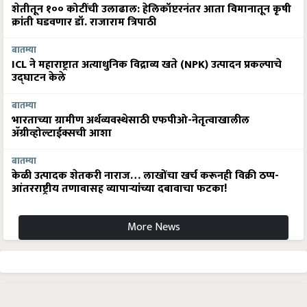
शेतीतून १०० कोटींची उलाढाल: हेलिकॉप्टरनंतर आता विमानातून कृषी
क्रांती घडवणार डॉ. राजाराम त्रिपाठी
बातम्या
ICL ने महाराष्ट्रात अत्याधुनिक विद्राव्य खते (NPK) उत्पादन प्रकल्पाचे
उद्घाटन केले
बातम्या
भारताच्या ग्रामीण अर्थव्यवस्थेसाठी एफपीओ-नेतृत्वाखालील
अ‍ॅग्रीव्होल्टाईक्सची आशा
बातम्या
केळी उत्पादक शेतकरी नाराज… लाखोंचा खर्च करूनही विक्री ठप्प-
आंतरराष्ट्रीय तणावासह व्यापाऱ्यांच्या दबावाचा फटका!
More News