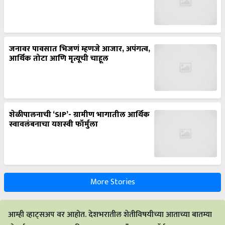
जनावर पावसात भिजणं म्हणजे आजार, अपंगत्व,
आर्थिक तोटा आणि मृत्यूची चाहूल
शेळीपालनाची ‘SIP’- ग्रामीण भागातील आर्थिक
स्वावलंबनाचा यशस्वी फॉर्मुला
More Stories
आम्ही व्हाट्सअप वर आहोत. देशभरातील शेतीविषयीच्या आताच्या बातम्या