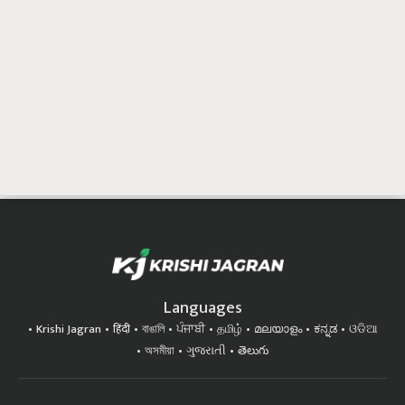
Languages
Krishi Jagran
हिंदी
বাঙালি
ਪੰਜਾਬੀ
தமிழ்
മലയാളം
ಕನ್ನಡ
ଓଡିଆ
অসমীয়া
ગુજરાતી
తెలుగు