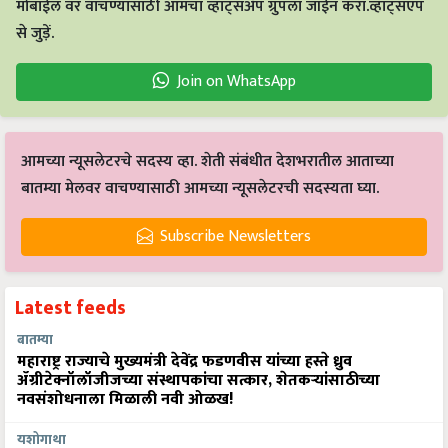
मोबाईल वर वाचण्यासाठी आमचा व्हाट्सअँप ग्रुपला जॉईन करा.व्हाट्सएप
से जुड़ें.
Join on WhatsApp
आमच्या न्यूसलेटरचे सदस्य व्हा. शेती संबंधीत देशभरातील आताच्या
बातम्या मेलवर वाचण्यासाठी आमच्या न्यूसलेटरची सदस्यता घ्या.
Subscribe Newsletters
Latest feeds
बातम्या
महाराष्ट्र राज्याचे मुख्यमंत्री देवेंद्र फडणवीस यांच्या हस्ते ध्रुव
ॲग्रीटेक्नॉलॉजीजच्या संस्थापकांचा सत्कार, शेतकऱ्यांसाठीच्या
नवसंशोधनाला मिळाली नवी ओळख!
यशोगाथा