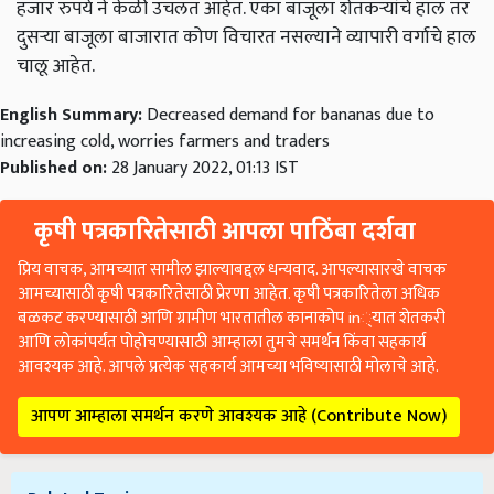
हजार रुपये ने केळी उचलत आहेत. एका बाजूला शेतकऱ्यांचे हाल तर
दुसऱ्या बाजूला बाजारात कोण विचारत नसल्याने व्यापारी वर्गाचे हाल
चालू आहेत.
English Summary:
Decreased demand for bananas due to
increasing cold, worries farmers and traders
Published on:
28 January 2022, 01:13 IST
कृषी पत्रकारितेसाठी आपला पाठिंबा दर्शवा
प्रिय वाचक, आमच्यात सामील झाल्याबद्दल धन्यवाद. आपल्यासारखे वाचक
आमच्यासाठी कृषी पत्रकारितेसाठी प्रेरणा आहेत. कृषी पत्रकारितेला अधिक
बळकट करण्यासाठी आणि ग्रामीण भारतातील कानाकोप in्यात शेतकरी
आणि लोकांपर्यंत पोहोचण्यासाठी आम्हाला तुमचे समर्थन किंवा सहकार्य
आवश्यक आहे. आपले प्रत्येक सहकार्य आमच्या भविष्यासाठी मोलाचे आहे.
आपण आम्हाला समर्थन करणे आवश्यक आहे (Contribute Now)