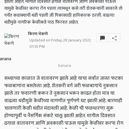
झाली आहेत. मागील दिवसात ढगाळ वातावरण आणि अवकाळी पाऊस
यामुळे केळीवर करपा रोग पडला त्यामधून कसे तरी शेतकऱ्यांनी सावरले तो
पर्यंत कडाक्याची थंडी पडली जी पिकासाठी हानिकारक ठरली. वाढत्या
थंडीमुळे नागरिक केळीकडे पाठ फिरवत आहेत.
किरण भेकणे
Updated on Friday, 28 January 2022
01:10 PM
banana
सध्याच्या काळात जे वातावरण झाले आहे याचा सर्वात जास्त फटका
फळबागांना बसलेला आहे. शेतकरी वर्ग जरी फळबागांचे नुकसान
झाले तर फवारणी करून ते नुकसान भरून काढत होता मात्र या
वाढत्या थंडीमुळे केळीच्या मागणीत पूर्णपणे घट झाली आहे. बारमाही
चालणारी केळी थंडीत मंदावली आहे. केळी ची फळधारणा सुरू
होण्यापूर्वी च नैसर्गिक संकटे चालू झाली आहेत. मागील दिवसात
ढगाळ वातावरण आणि अवकाळी पाऊस यामुळे केळीवर करपा रोग