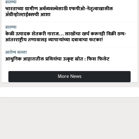
भारताच्या ग्रामीण अर्थव्यवस्थेसाठी एफपीओ-नेतृत्वाखालील
अ‍ॅग्रीव्होल्टाईक्सची आशा
बातम्या
केळी उत्पादक शेतकरी नाराज… लाखोंचा खर्च करूनही विक्री ठप्प-
आंतरराष्ट्रीय तणावासह व्यापाऱ्यांच्या दबावाचा फटका!
आरोग्य सल्ला
आधुनिक आहारातील प्रथिनांचा उत्कृष्ट स्रोत : फिश फिलेट
More News