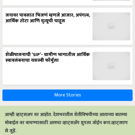
जनावर पावसात भिजणं म्हणजे आजार, अपंगत्व,
आर्थिक तोटा आणि मृत्यूची चाहूल
शेळीपालनाची ‘SIP’- ग्रामीण भागातील आर्थिक
स्वावलंबनाचा यशस्वी फॉर्मुला
More Stories
आम्ही व्हाट्सअप वर आहोत. देशभरातील शेतीविषयीच्या आताच्या बातम्या
मोबाईल वर वाचण्यासाठी आमचा व्हाट्सअँप ग्रुपला जॉईन करा.व्हाट्सएप
से जुड़ें.