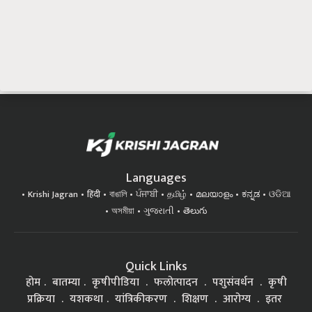
Languages
Krishi Jagran
हिंदी
বাঙালি
ਪੰਜਾਬੀ
தமிழ்
മലയാളം
ಕನ್ನಡ
ଓଡିଆ
অসমীয়া
ગુજરાતી
తెలుగు
Quick Links
होम
बातम्या
कृषीपीडिया
फलोत्पादन
पशुसंवर्धन
कृषी
प्रक्रिया
यशकथा
यांत्रिकीकरण
शिक्षण
आरोग्य
इतर