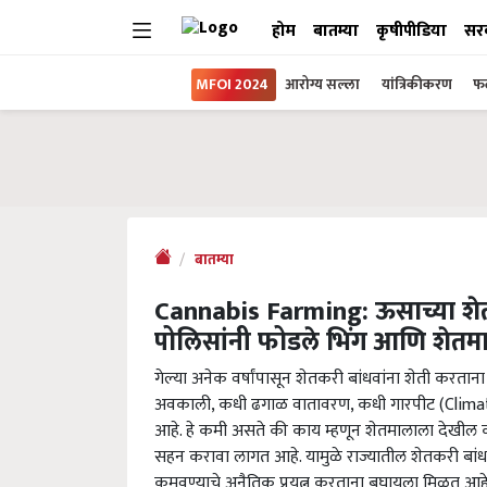
होम
बातम्या
कृषीपीडिया
सर
MFOI 2024
आरोग्य सल्ला
यांत्रिकीकरण
फल
बातम्या
Cannabis Farming: ऊसाच्या शेता
पोलिसांनी फोडले भिंग आणि शे
गेल्या अनेक वर्षांपासून शेतकरी बांधवांना शेती करत
अवकाली, कधी ढगाळ वातावरण, कधी गारपीट (Climate
आहे. हे कमी असते की काय म्हणून शेतमालाला देखील क
सहन करावा लागत आहे. यामुळे राज्यातील शेतकरी बा
कमवण्याचे अनैतिक प्रयत्न करताना बघायला मिळत आह