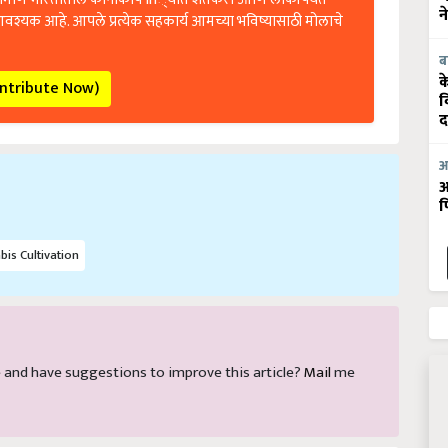
आवश्यक आहे. आपले प्रत्येक सहकार्य आमच्या भविष्यासाठी मोलाचे
न
ब
ontribute Now)
क
व
द
आ
आ
फ
is Cultivation
cle and have suggestions to improve this article?
Mail
me