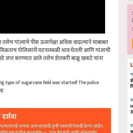
 तसेच गांज्याचे पीक ऊसापेक्षा अधिक वाढल्याने याबाबत
 मिळताच पोलिसांनी घटनास्थळी धाव घेतली आणि गांजाची
ाडे जप्त करण्यात आले तसेच शेतकरी बाळू खवाटे यांना
य
g type of sugarcane field was started! The police
श
व
ng
ब
I
उ
 दर्शवा
ल्यासारखे वाचक आमच्यासाठी कृषी पत्रकारितेसाठी प्रेरणा आहेत.
ब
रामीण भारतातील कानाकोप in्यात शेतकरी आणि लोकांपर्यंत
भ