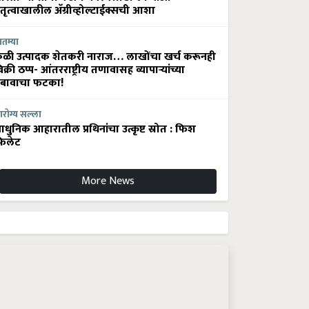
ेतृत्वाखालील अ‍ॅग्रीव्होल्टाईक्सची आशा
ातम्या
ेळी उत्पादक शेतकरी नाराज… लाखोंचा खर्च करूनही
िक्री ठप्प- आंतरराष्ट्रीय तणावासह व्यापाऱ्यांच्या
बावाचा फटका!
रोग्य सल्ला
धुनिक आहारातील प्रथिनांचा उत्कृष्ट स्रोत : फिश
िलेट
More News