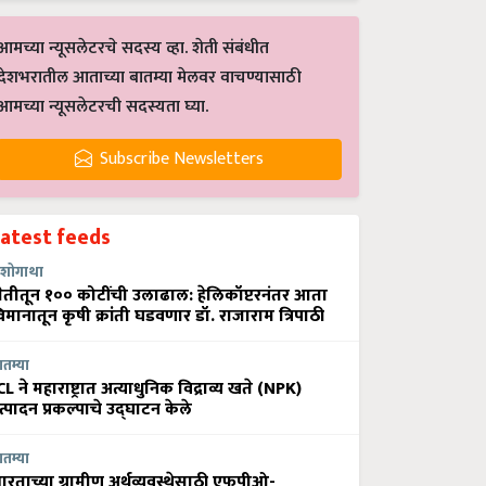
आमच्या न्यूसलेटरचे सदस्य व्हा. शेती संबंधीत
देशभरातील आताच्या बातम्या मेलवर वाचण्यासाठी
आमच्या न्यूसलेटरची सदस्यता घ्या.
Subscribe Newsletters
Latest feeds
शोगाथा
ेतीतून १०० कोटींची उलाढाल: हेलिकॉप्टरनंतर आता
िमानातून कृषी क्रांती घडवणार डॉ. राजाराम त्रिपाठी
ातम्या
CL ने महाराष्ट्रात अत्याधुनिक विद्राव्य खते (NPK)
त्पादन प्रकल्पाचे उद्घाटन केले
ातम्या
ारताच्या ग्रामीण अर्थव्यवस्थेसाठी एफपीओ-