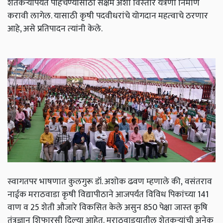
शेतकऱ्यांपर्यंत पो
हच‍ण्‍यासाठी सक्षम अशी विस्‍तार यंत्रणा निर्माण
करावी लागेल. यासाठी कृषी पदवीधरांचे योगदान महत्‍वाचे ठरणार
आहे, असे प्रतिपादन त्‍यांनी केले
.
स्‍वागतपर भाषणात कुलगुरू डॉ. अशोक ढवण म्‍हणाले की,
वसंतराव
नाईक मराठवाडा कृषी विद्यापीठाने आजपर्यंत विविध पिकांच्‍या 141
वाण व 25 शेती औजारे विकसित केले असुन 850 पेक्षा जास्‍त कृषि
तंत्रज्ञान शिफारसी दिल्‍या आहेत
.
मराठवाडयातील शेतकऱ्यांची
अनेक