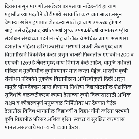
दिवसापासुन मागणी असलेला कापसाचा नांदेड
-44
हा वाण
महा‍बीजच्‍या मदतीने बीटीमध्‍ये परावर्तीत करण्‍यात आला असुन
येणाऱ्या
खरिप हंगामात शेतकऱ्यांसाठी
हा वाण उपलब्‍ध होणार
आहे
.
तसेच हैद्राबाद येथील अर्ध शुष्‍क उष्‍णकटिंबधीय आंतरराष्‍ट्रीय
संशोधन संस्‍थेच्‍या मदतीने लोह व झिंक चे अधिक प्रमाण असणारा
देशातील पहिला खरिप ज्‍वारीचा परभणी शक्‍ती जैवसमृध्‍द वाण
विद्यापीठाने विकसित केला असुन बाजरी पिकातील एएचबी
-1200
व
एएचबी
-1269
हे जैवसमृध्‍द वाण निर्माण केले आहेत
,
यामुळे गर्भवती
महिला व मुलींमधील कुपोषणावर मात करता येईल
.
भारतीय कृषी
संशोधन परिषदेने नुकतेच विद्यापीठास अधिस्‍वीकृती दिली असुन
यामुळे परिषदेकडुन प्राप्‍त होणाऱ्या
निधीचा विद्यापीठातील शैक्षणिक
सुविधांचे बळकटीकरण करून देशाच्‍या कृषी विकासासाठी अधिक
सक्षम व कौशल्‍यपुर्ण मनुष्‍यबळ निर्मितीवर भर देण्‍यात येईल.
देशातील विविध भागातील विद्यार्थ्‍यी व विद्यार्थ्‍यींनी करिता परभणी
कृषि विद्यापीठ परिसर अधिक हरित, स्‍वच्‍छ व सुरक्षित करण्‍यास
मानस असल्‍याचे मत त्‍यांनी व्‍यक्‍त केला
.