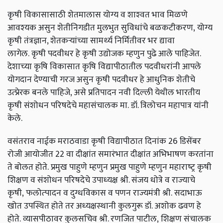
कृषी विकासासाठी शेतमालास योग्‍य व शाश्‍वत भाव मिळणे
आवश्‍यक असुन शेतीनिगडीत मुलभुत सुविधांचे बळकटीकरण
,
योग्‍य
कृषी तंत्रज्ञान
, शेतकऱ्यांच्या
सामर्थ्‍य निर्मितीवर भर द्यावा
लागेल
.
कृषी
पदवीधर हे कृषी उद्योजक म्‍हणुन पुढे आले पाहिजेत.
देशाच्‍या कृषि विकासात कृषि विद्यापीठातील पदवीधरांनी आपले
योगदान देण्‍याची गरज असुन कृषी पदवीधर हे आधुनिक शेतीचे
उत्‍प्रेरक बनले पाहिजे
,
असे प्रतिपादन नवी दिल्‍ली येथील भारतीय
कृषी संशोधन परिषदेचे महासंचालक मा
.
डॉ. त्रिलोचन महापात्र यांनी
केले.
वसंतराव नाईक मराठवाडा कृषी विद्यापीठात दिनांक 26
डिसेंबर
रोजी आयोजीत 22
वा दीक्षांत समारंभात दीक्षांत अभिभाषण करतांना
ते बोलत होते.
प्रमुख पाहुणे म्‍हणुन प्रमुख पाहुणे म्‍हणुन महाराष्‍ट्र
कृषी
शिक्षण व संशोधन परिषदेचे उपाध्‍यक्ष श्री. संजय धोत्रे व
राज्‍याचे
कृषी
,
फलोत्‍पादन व
दुग्‍धविकास व पणन राज्‍यमंत्री
श्री
.
सदाभाऊ
खोत उपस्थित होते तर अध्‍यक्षस्‍थानी कुलगुरू
डॉ.
अशोक ढवण हे
होते.
व्‍यासपीठावर कुलसचिव श्री. रणजित पाटील
,
शिक्षण संचालक