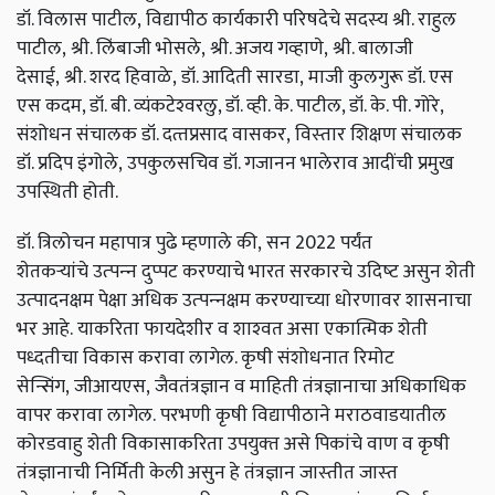
डॉ. विलास पाटील
,
विद्यापीठ कार्यकारी परिषदेचे सदस्‍य
श्री. राहुल
पाटील
,
श्री. लिंबाजी भोसले
,
श्री. अजय गव्‍हाणे
,
श्री. बालाजी
देसाई
,
श्री. शरद हिवाळे
,
डॉ. आदिती सारडा
,
माजी कुलगुरू डॉ. एस
एस कदम, डॉ. बी. व्‍यंकटेश्‍वरलु, डॉ. व्‍ही. के. पाटील, डॉ. के. पी. गोरे,
संशोधन संचालक डॉ. दत्‍तप्रसाद वासकर
,
विस्‍तार शिक्षण संचालक
डॉ. प्रदिप इंगोले
,
उपकुलसचिव डॉ. गजानन भालेराव आदींची प्रमुख
उपस्थिती होती
.
डॉ. त्रिलोचन महापात्र पुढे म्‍हणाले की,
सन 2022 पर्यंत
शेतकऱ्यांचे
उत्‍पन्‍न दुप्‍पट करण्‍याचे भारत सरकारचे उदिष्‍ट असुन शेती
उत्‍पादनक्षम पेक्षा अधिक उत्‍पन्‍नक्षम करण्‍याच्‍या धोरणावर शासनाचा
भर आहे
.
याकरिता फायदेशीर व शाश्‍वत असा एकात्मिक शेती
पध्‍दतीचा विकास करावा लागेल
.
कृषी
संशोधनात रिमोट
सेन्सिंग
,
जीआयएस
,
जैवतंत्रज्ञान व माहिती तंत्रज्ञानाचा अधिकाधिक
वापर करावा लागेल
.
परभणी कृषी विद्यापीठाने मराठवाडयातील
कोरडवाहु शेती विकासाकरिता उपयुक्‍त असे पिकांचे वाण व कृषी
तंत्रज्ञानाची निर्मिती केली असुन हे तंत्रज्ञान जास्‍तीत जास्‍त