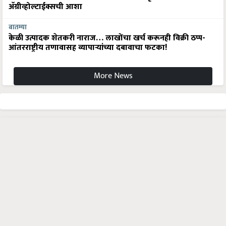
अ‍ॅग्रीव्होल्टाईक्सची आशा
बातम्या
केळी उत्पादक शेतकरी नाराज… लाखोंचा खर्च करूनही विक्री ठप्प-
आंतरराष्ट्रीय तणावासह व्यापाऱ्यांच्या दबावाचा फटका!
More News