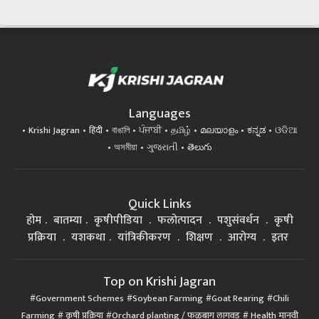
Languages
Krishi Jagran
हिंदी
বাঙালি
ਪੰਜਾਬੀ
தமிழ்
മലയാളം
ಕನ್ನಡ
ଓଡିଆ
অসমীয়া
ગુજરાતી
తెలుగు
Quick Links
होम
बातम्या
कृषीपीडिया
फलोत्पादन
पशुसंवर्धन
कृषी
प्रक्रिया
यशकथा
यांत्रिकीकरण
शिक्षण
आरोग्य
इतर
Top on Krishi Jagran
Government Schemes
Soybean Farming
Goat Rearing
Chili
Farming
कृषी प्रक्रिया
Orchard planting / फळबाग लागवड
Health मानवी