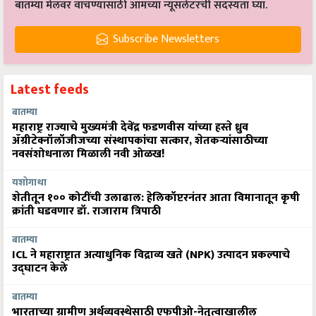
बातम्या मेलवर वाचण्यासाठी आमच्या न्यूसलेटरची सदस्यता घ्या.
Subscribe Newsletters
Latest feeds
बातम्या
महाराष्ट्र राज्याचे मुख्यमंत्री देवेंद्र फडणवीस यांच्या हस्ते ध्रुव
ॲग्रीटेक्नॉलॉजीजच्या संस्थापकांचा सत्कार, शेतकऱ्यांसाठीच्या
नवसंशोधनाला मिळाली नवी ओळख!
यशोगाथा
शेतीतून १०० कोटींची उलाढाल: हेलिकॉप्टरनंतर आता विमानातून कृषी
क्रांती घडवणार डॉ. राजाराम त्रिपाठी
बातम्या
ICL ने महाराष्ट्रात अत्याधुनिक विद्राव्य खते (NPK) उत्पादन प्रकल्पाचे
उद्घाटन केले
बातम्या
भारताच्या ग्रामीण अर्थव्यवस्थेसाठी एफपीओ-नेतृत्वाखालील