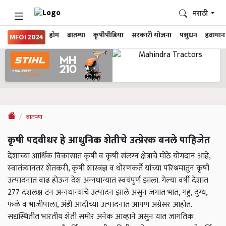
मराठी
होम
बातम्या
कृषीपीडिया
सरकारी योजना
पशुधन
हवामान
MFOI 2024
बातम्या
कृषी पदवीधर हे आधुनिक शेतीचे उत्‍प्रेरक बनले पाहिजेत
देशाच्‍या आर्थिक विकासात कृषी व कृषी संलग्‍न क्षेत्राचे मोठे योगदान आहे,
स्‍वातंत्र्यानंतर शेतकरी, कृषी शास्‍त्रज्ञ व धोरणकर्ते यांच्‍या परिश्रमातुन कृषी
उत्‍पादनात वाढ होऊन देश अन्‍नधान्‍यात स्‍वयंपुर्ण झाला. गेल्‍या वर्षी देशात
277 दशलक्ष टन अन्‍नधान्‍याचे उत्‍पादन झाले असुन जगात भात, गहु, दुग्ध,
फळे व भाजीपाला, अंडी आदीच्‍या उत्‍पादनात आपण अग्रेसर आहोत.
सद्यस्थितीत भारतीय शेती समोर अनेक आव्‍हाने असुन यात जागतिक