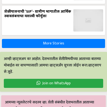
शेळीपालनाची ‘SIP’- ग्रामीण भागातील आर्थिक
स्वावलंबनाचा यशस्वी फॉर्मुला
More Stories
आम्ही व्हाट्सअप वर आहोत. देशभरातील शेतीविषयीच्या आताच्या बातम्या
मोबाईल वर वाचण्यासाठी आमचा व्हाट्सअँप ग्रुपला जॉईन करा.व्हाट्सएप
से जुड़ें.
Join on WhatsApp
आमच्या न्यूसलेटरचे सदस्य व्हा. शेती संबंधीत देशभरातील आताच्या