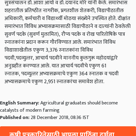
सुत्रसंचालन डॉ. आशा आर्या व डॉ. दयानंद मोरे यांनी केले.
समारंभास
शहरातील प्रतिष्‍ठीत नागरीक
,
प्रगतशील शेतकरी
,
विद्यापीठातील
अधिकारी
,
कर्मचारी व विद्यार्थ्‍यी मोठया संख्‍येने उपस्थित होते
. दीक्षांत
समारंभात विविध अभ्‍यासक्रमासाठी विद्यापीठाने व दात्‍यांनी ठेवलेली
सुवर्ण पदके
(
सुवर्ण मुलामित
),
रौप्‍य पदके व रोख पारितोषिके पात्र
स्‍नातकांना प्रदान करून गौरविण्‍यात आले
.
समारंभात विविध
विद्याशाखेतील एकुण 3,376 स्‍नातकांना विविध
पदवी
,
पदव्‍युत्‍तर
,
आचार्य पदवीने माननीय कुलगुरू महोदयांद्वारे
अनुग्रहीत करण्‍यात आले
.
यात आचार्य पदवीचे एकुण 61
स्‍नातक
,
पदव्‍युत्‍तर अभ्‍यासक्रमाचे एकुण 364 स्‍नातक व पदवी
अभ्‍यासक्रमाचे एकुण 2,951 स्‍नातकांचा समावेश होता
.
English Summary:
Agricultural graduates should become
catalysts of modern farming
Published on:
28 December 2018, 08:36 IST
कृषी पत्रकारितेसाठी आपला पाठिंबा दर्शवा