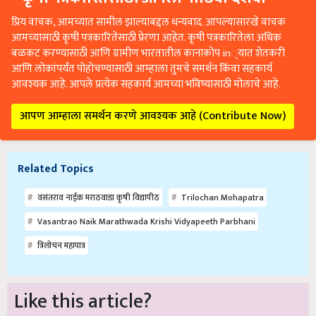
प्रिय वाचक, आमच्यात सामील झाल्याबद्दल धन्यवाद. आपल्यासारखे वाचक
आमच्यासाठी कृषी पत्रकारितेसाठी प्रेरणा आहेत. कृषी पत्रकारितेला अधिक
बळकट करण्यासाठी आणि ग्रामीण भारतातील कानाकोप in्यात शेतकरी
आणि लोकांपर्यंत पोहोचण्यासाठी आम्हाला तुमचे समर्थन किंवा सहकार्य
आवश्यक आहे. आपले प्रत्येक सहकार्य आमच्या भविष्यासाठी मोलाचे आहे.
आपण आम्हाला समर्थन करणे आवश्यक आहे (Contribute Now)
Related Topics
वसंतराव नाईक मराठवाडा कृषी विद्यापीठ
Trilochan Mohapatra
Vasantrao Naik Marathwada Krishi Vidyapeeth Parbhani
त्रिलोचन महापात्र
Like this article?