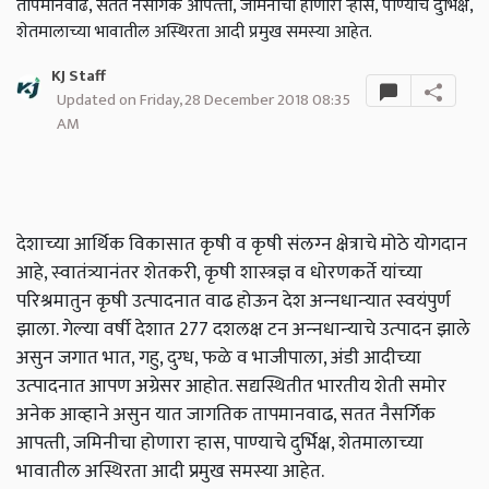
तापमानवाढ, सतत नैसर्गिक आपत्‍ती, जमिनीचा होणारा ऱ्हास, पाण्‍याचे दुर्भिक्ष,
शेतमालाच्‍या भावातील अस्थिरता आदी प्रमुख समस्‍या आहेत.
KJ Staff
Updated on Friday, 28 December 2018 08:35
AM
देशाच्‍या आर्थिक विकासात कृषी व कृषी संलग्‍न क्षेत्राचे मोठे योगदान
आहे, स्‍वातंत्र्यानंतर शेतकरी, कृषी शास्‍त्रज्ञ व धोरणकर्ते यांच्‍या
परिश्रमातुन कृषी उत्‍पादनात वाढ होऊन देश अन्‍नधान्‍यात स्‍वयंपुर्ण
झाला. गेल्‍या वर्षी देशात 277 दशलक्ष टन अन्‍नधान्‍याचे उत्‍पादन झाले
असुन जगात भात, गहु, दुग्ध, फळे व भाजीपाला, अंडी आदीच्‍या
उत्‍पादनात आपण अग्रेसर आहोत. सद्यस्थितीत भारतीय शेती समोर
अनेक आव्‍हाने असुन यात जागतिक तापमानवाढ, सतत नैसर्गिक
आपत्‍ती, जमिनीचा होणारा ऱ्हास, पाण्‍याचे दुर्भिक्ष, शेतमालाच्‍या
भावातील अस्थिरता आदी प्रमुख समस्‍या आहेत.