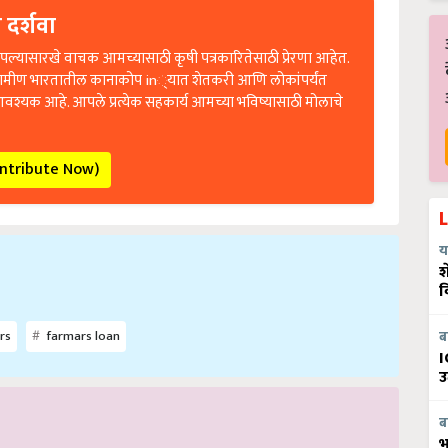
 दर्शवा
ल्यासारखे वाचक आमच्यासाठी कृषी पत्रकारितेसाठी प्रेरणा आहेत.
रामीण भारतातील कानाकोप in्यात शेतकरी आणि लोकांपर्यंत
आवश्यक आहे. आपले प्रत्येक सहकार्य आमच्या भविष्यासाठी मोलाचे
ontribute Now)
य
श
व
ब
rs
farmars loan
I
उ
ब
भ