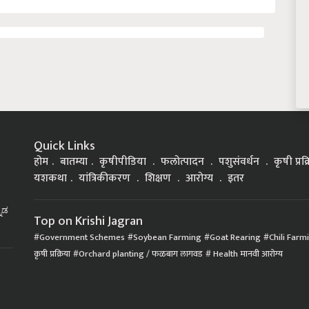
Quick Links
होम
बातम्या
कृषीपीडिया
फलोत्पादन
पशुसंवर्धन
कृषी प्रक
यशकथा
यांत्रिकीकरण
शिक्षण
आरोग्य
इतर
್ನಡ
Top on Krishi Jagran
Government Schemes
Soybean Farming
Goat Rearing
Chili Farm
कृषी प्रक्रिया
Orchard planting / फळबाग लागवड
Health मानवी आरोग्य