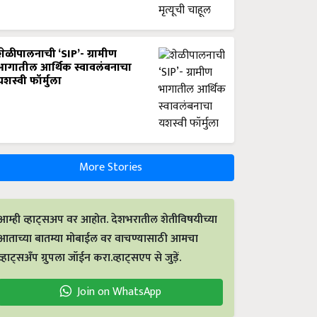
शेळीपालनाची ‘SIP’- ग्रामीण
भागातील आर्थिक स्वावलंबनाचा
यशस्वी फॉर्मुला
More Stories
आम्ही व्हाट्सअप वर आहोत. देशभरातील शेतीविषयीच्या
आताच्या बातम्या मोबाईल वर वाचण्यासाठी आमचा
व्हाट्सअँप ग्रुपला जॉईन करा.व्हाट्सएप से जुड़ें.
Join on WhatsApp