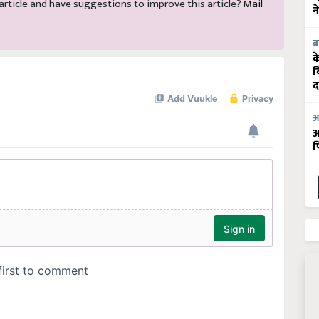
s article and have suggestions to improve this article?
Mail
न
ब
क
व
द
आ
आ
फ