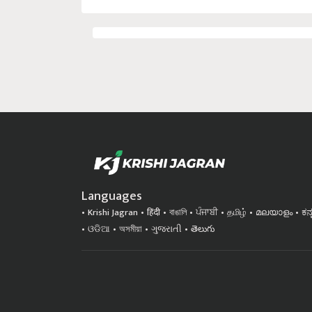
Languages
Krishi Jagran
हिंदी
বাঙালি
ਪੰਜਾਬੀ
தமிழ்
മലയാളം
ಕನ
ଓଡିଆ
অসমীয়া
ગુજરાતી
తెలుగు