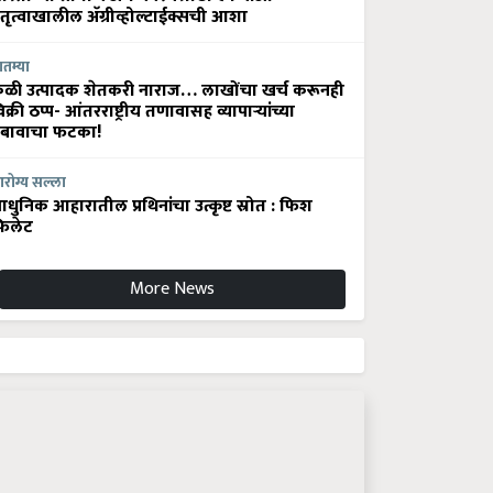
ेतृत्वाखालील अ‍ॅग्रीव्होल्टाईक्सची आशा
ातम्या
ेळी उत्पादक शेतकरी नाराज… लाखोंचा खर्च करूनही
िक्री ठप्प- आंतरराष्ट्रीय तणावासह व्यापाऱ्यांच्या
बावाचा फटका!
रोग्य सल्ला
धुनिक आहारातील प्रथिनांचा उत्कृष्ट स्रोत : फिश
िलेट
More News