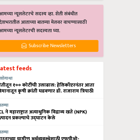
आमच्या न्यूसलेटरचे सदस्य व्हा. शेती संबंधीत
देशभरातील आताच्या बातम्या मेलवर वाचण्यासाठी
आमच्या न्यूसलेटरची सदस्यता घ्या.
Subscribe Newsletters
Latest feeds
शोगाथा
ेतीतून १०० कोटींची उलाढाल: हेलिकॉप्टरनंतर आता
िमानातून कृषी क्रांती घडवणार डॉ. राजाराम त्रिपाठी
ातम्या
CL ने महाराष्ट्रात अत्याधुनिक विद्राव्य खते (NPK)
त्पादन प्रकल्पाचे उद्घाटन केले
ातम्या
ारताच्या ग्रामीण अर्थव्यवस्थेसाठी एफपीओ-