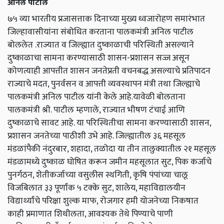
अनिल पाटील
७५ व्या भारतीय प्रजासत्ताक दिनाच्या मुख्य ध्वजारोहण समारंभात
जिल्हावासीयांना संबोधित करताना पालकमंत्री अनिल पाटील
बोललेत .राज्यात व जिल्ह्यात दुष्काळाची परिस्थिती असल्याने
दुष्काळाचा सामना करण्यासाठी शासन-प्रशासन सज्ज असून
कोणत्याही आपत्तीत शासन जनतेप्रती वचनबद्ध असल्याचे प्रतिपादन
राज्याचे मदत, पुनर्वसन व आपत्ती व्यवस्थापन मंत्री तथा जिल्ह्याचे
पालकमंत्री अनिल पाटील यांनी केले आहे.यावेळी बोलताना
पालकमंत्री श्री. पाटील म्हणाले, राज्यात भीषण टंचाई आणि
दुष्काळाचे सावट आहे. या परिस्थितीचा सामना करण्यासाठी शासन,
प्रशासन जनतेच्या पाठीशी उभे आहे. जिल्ह्यातील ३६ महसूल
मंडळांपैकी नंदुरबार, शहादा, तळोदा या तीन तालुक्यातील २१ महसूल
मंडळामध्ये दुष्काळ घोषित करून जमीन महसूलात सुट, पिक कर्जाचे
पुनर्गठन, शेतीकर्जाच्या वसुलीस स्थगिती, कृषि पंपांच्या चालू
विजबिलात ३३ पूर्णांक ५ टक्के सुट, शालेय, महाविद्यालयीन
विद्यार्थ्यांचे परिक्षा शुल्क माफ, रोजगार हमी योजनेच्या निकषात
काही प्रमाणात शिथीलता, आवश्यक तेथे पिण्याचे पाणी