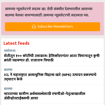
आमच्या न्यूसलेटरचे सदस्य व्हा. शेती संबंधीत देशभरातील आताच्या
बातम्या मेलवर वाचण्यासाठी आमच्या न्यूसलेटरची सदस्यता घ्या.
Subscribe Newsletters
Latest feeds
यशोगाथा
शेतीतून १०० कोटींची उलाढाल: हेलिकॉप्टरनंतर आता विमानातून कृषी
क्रांती घडवणार डॉ. राजाराम त्रिपाठी
बातम्या
ICL ने महाराष्ट्रात अत्याधुनिक विद्राव्य खते (NPK) उत्पादन प्रकल्पाचे
उद्घाटन केले
बातम्या
भारताच्या ग्रामीण अर्थव्यवस्थेसाठी एफपीओ-नेतृत्वाखालील
अ‍ॅग्रीव्होल्टाईक्सची आशा