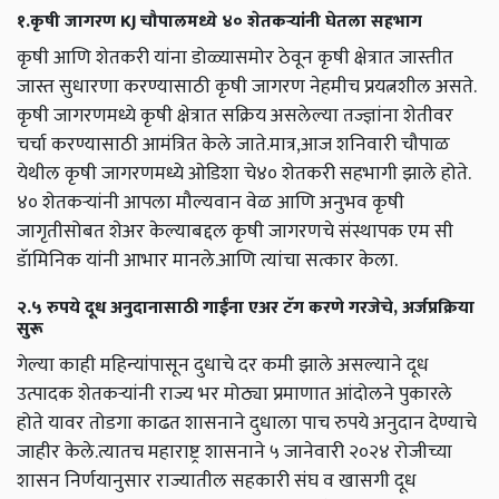
१.कृषी जागरण KJ चौपालमध्ये ४० शेतकऱ्यांनी घेतला सहभाग
कृषी आणि शेतकरी यांना डोळ्यासमोर ठेवून कृषी क्षेत्रात जास्तीत
जास्त सुधारणा करण्यासाठी कृषी जागरण नेहमीच प्रयत्नशील असते.
कृषी जागरणमध्ये कृषी क्षेत्रात सक्रिय असलेल्या तज्ज्ञांना शेतीवर
चर्चा करण्यासाठी आमंत्रित केले जाते.मात्र,आज शनिवारी चौपाळ
येथील कृषी जागरणमध्ये ओडिशा चे४० शेतकरी सहभागी झाले होते.
४० शेतकऱ्यांनी आपला मौल्यवान वेळ आणि अनुभव कृषी
जागृतीसोबत शेअर केल्याबद्दल कृषी जागरणचे संस्थापक एम सी
डॅामिनिक यांनी आभार मानले.आणि त्यांचा सत्कार केला.
२.५ रुपये दूध अनुदानासाठी गाईंना एअर टॅग करणे गरजेचे, अर्जप्रक्रिया
सुरू
गेल्या काही महिन्यांपासून दुधाचे दर कमी झाले असल्याने दूध
उत्पादक शेतकऱ्यांनी राज्य भर मोठ्या प्रमाणात आंदोलने पुकारले
होते यावर तोडगा काढत शासनाने दुधाला पाच रुपये अनुदान देण्याचे
जाहीर केले.त्यातच महाराष्ट्र शासनाने ५ जानेवारी २०२४ रोजीच्या
शासन निर्णयानुसार राज्यातील सहकारी संघ व खासगी दूध