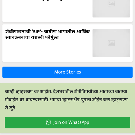
शेळीपालनाची ‘SIP’- ग्रामीण भागातील आर्थिक
स्वावलंबनाचा यशस्वी फॉर्मुला
More Stories
आम्ही व्हाट्सअप वर आहोत. देशभरातील शेतीविषयीच्या आताच्या बातम्या
मोबाईल वर वाचण्यासाठी आमचा व्हाट्सअँप ग्रुपला जॉईन करा.व्हाट्सएप
से जुड़ें.
Join on WhatsApp