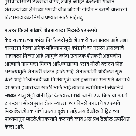
पुरविण्यासाठी टॅंकर्सचा वापर, टंचाई जाहिर केलेल्या गावात
शेतकऱ्यांच्या शेतीच्या पंपाची वीज जोडणी खंडीत न करणे यासारखे
दिलासादायक निर्णय घेण्यात आले आहेतदु
५.२९२ किलो कांद्याचे शेतकऱ्याला मिळाले १२ रूपये
केंद्र सरकारच्या कांदा निर्यातबंदीमुळे शेतकरी त्रस्त झाला आहे.सद्या
बाजारात गेल्या अनेक महिन्यांपासून कांद्याचे दर घसरत असल्याचे
पाहायला मिळत आहे त्यामुळे कांदा उत्पादक शेतकरी अडचणीत
आल्याचे पाहायला मिळत आहे.कांद्याच्या दरात मोठी घसरण होत
असल्यामुळे शेतकरी संतप्त झाले आहे. शेतकऱ्यांनी आंदोलन सुरु
केले आहे. निर्यातबंदीच्या निर्णयापूर्वी चार हजारांवर असणारे कांद्याचे
दर आता हजाराच्या खाली आले आहे.त्यातच स्वाभिमानी संघटनेचे
अध्यक्ष राजु शेट्टी यांनी ट्विट केलय.त्यामध्ये त्यांनी एक बिल चा फोटो
टाकलाय सोलापुरात शेतकऱ्याला २९२ किलो कांद्याचे १२ रूपये
मिळालेत.शेतकऱ्यांची अत्यंत दुर्दशा आहे अस देखील ते ट्विट च्या
माध्यमातुन म्हटले.शेतकऱ्याने करायचे काय अस प्रश्न देखील उपस्थित
केला आहे.