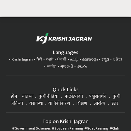
Languages
Krishi Jagran
हिंदी
বাঙালি
ਪੰਜਾਬੀ
தமிழ்
മലയാളം
ಕನ್ನಡ
ଓଡିଆ
অসমীয়া
ગુજરાતી
తెలుగు
Quick Links
होम
बातम्या
कृषीपीडिया
फलोत्पादन
पशुसंवर्धन
कृषी
प्रक्रिया
यशकथा
यांत्रिकीकरण
शिक्षण
आरोग्य
इतर
Top on Krishi Jagran
Government Schemes
Soybean Farming
Goat Rearing
Chili