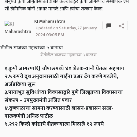
अनुभव कृषी जागृतीसोबत शेअर केल्याबद्दल कृषी जागरणचे संस्थापक एम
सी डॅामिनिक यांनी आभार मानले.आणि त्यांचा सत्कार केला.
KJ Maharashtra
Updated on Saturday, 27 January
2024 03:05 PM
शेतीतील आजच्या महत्वाच्या ५ बातम्या
१.कृषी जागरण KJ चौपालमध्ये ४० शेतकऱ्यांनी घेतला सहभाग
२.५ रुपये दूध अनुदानासाठी गाईंना एअर टॅग करणे गरजेचे,
अर्जप्रक्रिया सुरू
३.पायाभूत सुविधांच्या विकासाद्वारे पुणे जिल्ह्याच्या विकासाचा
संकल्प – उपमुख्यमंत्री अजित पवार
४.दुष्काळाचा सामना करण्यासाठी शासन-प्रशासन सज्ज-
पालकमंत्री अनिल पाटील
५.२९२ किलो कांद्याचे शेतकऱ्याला मिळाले १२ रूपये